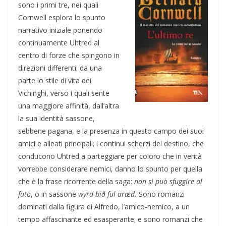
sono i primi tre, nei quali
Cornwell esplora lo spunto
narrativo iniziale ponendo
continuamente Uhtred al
centro di forze che spingono in
direzioni differenti: da una
parte lo stile di vita dei
Vichinghi, verso i quali sente
una maggiore affinità, dall’altra
la sua identità sassone,
sebbene pagana, e la presenza in questo campo dei suoi
amici e alleati principali; i continui scherzi del destino, che
conducono Uhtred a parteggiare per coloro che in verità
vorrebbe considerare nemici, danno lo spunto per quella
che è la frase ricorrente della saga:
non si può sfuggire al
fato
, o in sassone
wyrd bið ful āræd.
Sono romanzi
dominati dalla figura di Alfredo, l’amico-nemico, a un
tempo affascinante ed esasperante; e sono romanzi che