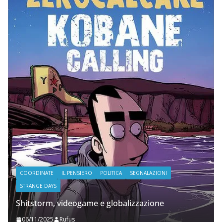
COORDINATE
IL PENSIERO
POLITICA
SEGNALAZIONI
STRANGE DAYS
Shitstorm, videogame e globalizzazione
06/11/2025
Rufus