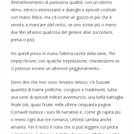
d’intrattenimento di purissima qualità, con un ottimo
ritmo, intrecci interessanti e dialoghi e episodi costruiti
con mano felice, ma c’è come un guizzo in più che è
venuto a mancare (del resto, se uno scrive più o meno
due libri all’anno qualcosa del genere
deve
succedere,
prima o poi).
Ho quindi preso in mano l’ultima uscita della serie,
The
empty throne
, con qualche trepidazione, chiedendomi se
ci potesse essere un ulteriore peggioramento.
Devo dire che non sono rimasto deluso: c’è l’usuale
quantità di trame politiche, congiure e tradimenti, tutta
una serie di episodi militari avventurosi, una bella battaglia
finale (ok, quasi finale: nelle ultime cinquanta pagine
Cornwell riunisce i suoi fili narrativi) e, come gli capita più
o meno ogni due-tre romanzi, Uhtred cambia anche
amante. Per il resto è roba che si può leggere col pilota