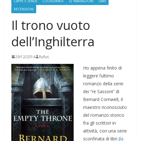
CAPPE E SPADE
COORDINATE
LE NARRAZIONI
LIBRI
RECENSIONI
Il trono vuoto
dell’Inghilterra
29/12/2014
Rufus
Ho appena finito di
leggere l’ultimo
romanzo della serie
dei “re Sassoni” di
Bernard Cornwell, il
maestro riconosciuto
del romanzo storico
fra gli scrittori in
attività, con una serie
sconfinata di libri (
la