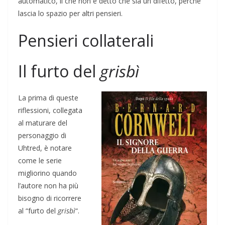
automatico, il che non è detto che sia un difetto, perché
lascia lo spazio per altri pensieri.
Pensieri collaterali
Il furto del
grisbì
La prima di queste
riflessioni, collegata
al maturare del
personaggio di
Uhtred, è notare
come le serie
migliorino quando
l’autore non ha più
bisogno di ricorrere
al “furto del
grisbì
“.