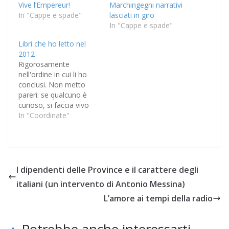
Vive l’Empereur!
Marchingegni narrativi
In "Cappe e spade"
lasciati in giro
In "Cappe e spade"
Libri che ho letto nel
2012
Rigorosamente
nell'ordine in cui li ho
conclusi. Non metto
pareri: se qualcuno è
curioso, si faccia vivo
nei commenti qui sotto!
In "Coordinate"
Omelie di Natale, del
solito gruppo di autori
del Centro Aletti
(Rupnik, Spidlìk e altri),
Lipa Lyonesse, Jack
I dipendenti delle Province e il carattere degli
Vance, ? (e-book) The
italiani (un intervento di Antonio Messina)
Green Pearl, Jack Vance,
? (e-book) Madouc,…
L’amore ai tempi della radio