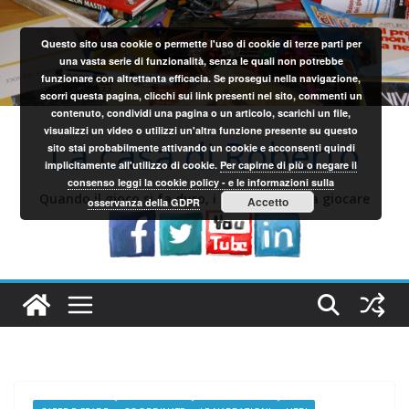
Salta
al
Questo sito usa cookie o permette l'uso di cookie di terze parti per
contenuto
una vasta serie di funzionalità, senza le quali non potrebbe
funzionare con altrettanta efficacia. Se prosegui nella navigazione,
scorri questa pagina, clicchi sui link presenti nel sito, commenti un
contenuto, condividi una pagina o un articolo, scarichi un file,
visualizzi un video o utilizzi un'altra funzione presente su questo
La casa di Roberto
sito stai probabilmente attivando un cookie e acconsenti quindi
implicitamente all'utilizzo di cookie.
Per capirne di più o negare il
consenso leggi la cookie policy - e le informazioni sulla
Quando il gioco si fa duro, i sardi iniziano a giocare
Accetto
osservanza della GDPR