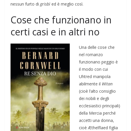
nessun furto di
grisbì
ed è meglio così.
Cose che funzionano in
certi casi e in altri no
Una delle cose che
nel romanzo
funzionano peggio è
il modo con cui
Uhtred manipola
abilmente il
Witan
(cioè l’alto consiglio
dei nobili e degli
ecclesiastici principali)
della Mercia perché
accetti una donna,
cioè Æthelflaed figlia