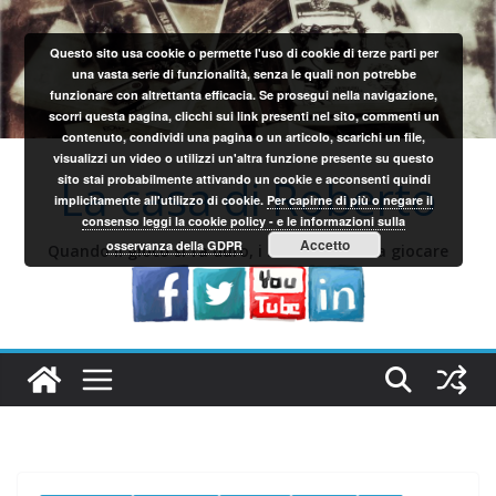
Salta
al
Questo sito usa cookie o permette l'uso di cookie di terze parti per
contenuto
una vasta serie di funzionalità, senza le quali non potrebbe
funzionare con altrettanta efficacia. Se prosegui nella navigazione,
scorri questa pagina, clicchi sui link presenti nel sito, commenti un
contenuto, condividi una pagina o un articolo, scarichi un file,
visualizzi un video o utilizzi un'altra funzione presente su questo
La casa di Roberto
sito stai probabilmente attivando un cookie e acconsenti quindi
implicitamente all'utilizzo di cookie.
Per capirne di più o negare il
consenso leggi la cookie policy - e le informazioni sulla
Accetto
osservanza della GDPR
Quando il gioco si fa duro, i sardi iniziano a giocare