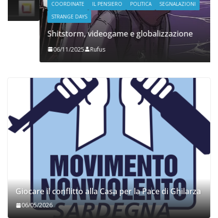
COORDINATE
IL PENSIERO
POLITICA
SEGNALAZIONI
STRANGE DAYS
Shitstorm, videogame e globalizzazione
06/11/2025
Rufus
Giocare il conflitto alla Casa per la Pace di Ghilarza
06/05/2026