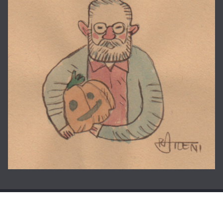
Copyright © 2026
La casa di Roberto
. Tutti i diritti riservati.
Tema:
ColorMag
di ThemeGrill. Powered by
WordPress
.