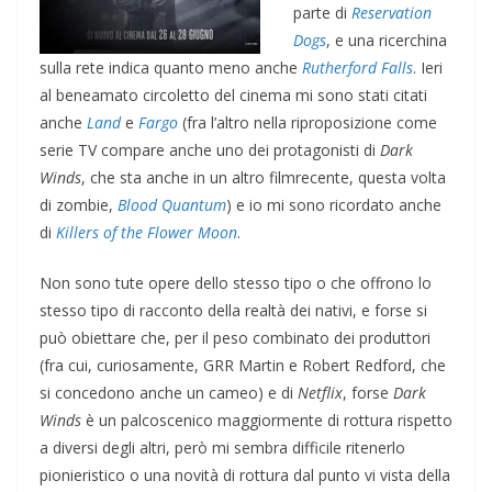
parte di
Reservation
Dogs
, e una ricerchina
sulla rete indica quanto meno anche
Rutherford Falls
. Ieri
al beneamato circoletto del cinema mi sono stati citati
anche
Land
e
Fargo
(fra l’altro nella riproposizione come
serie TV compare anche uno dei protagonisti di
Dark
Winds
, che sta anche in un altro filmrecente, questa volta
di zombie,
Blood Quantum
) e io mi sono ricordato anche
di
Killers of the Flower Moon
.
Non sono tute opere dello stesso tipo o che offrono lo
stesso tipo di racconto della realtà dei nativi, e forse si
può obiettare che, per il peso combinato dei produttori
(fra cui, curiosamente, GRR Martin e Robert Redford, che
si concedono anche un cameo) e di
Netflix
, forse
Dark
Winds
è un palcoscenico maggiormente di rottura rispetto
a diversi degli altri, però mi sembra difficile ritenerlo
pionieristico o una novità di rottura dal punto vi vista della