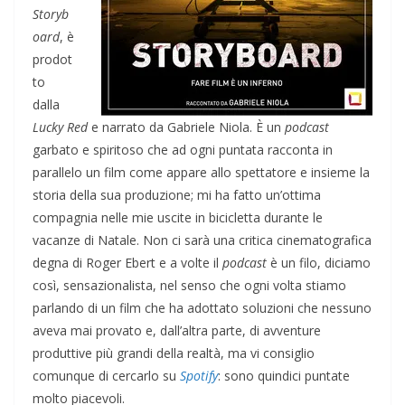
Storyb
oard
, è
prodot
to
dalla
Lucky Red
e narrato da Gabriele Niola. È un
podcast
garbato e spiritoso che ad ogni puntata racconta in
parallelo un film come appare allo spettatore e insieme la
storia della sua produzione; mi ha fatto un’ottima
compagnia nelle mie uscite in bicicletta durante le
vacanze di Natale. Non ci sarà una critica cinematografica
degna di Roger Ebert e a volte il
podcast
è un filo, diciamo
così, sensazionalista, nel senso che ogni volta stiamo
parlando di un film che ha adottato soluzioni che nessuno
aveva mai provato e, dall’altra parte, di avventure
produttive più grandi della realtà, ma vi consiglio
comunque di cercarlo su
Spotify
: sono quindici puntate
molto piacevoli.