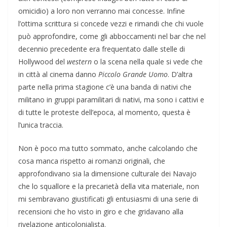
omicidio) a loro non verranno mai concesse. Infine
l’ottima scrittura si concede vezzi e rimandi che chi vuole
può approfondire, come gli abboccamenti nel bar che nel
decennio precedente era frequentato dalle stelle di
Hollywood del
western
o la scena nella quale si vede che
in città al cinema danno
Piccolo Grande Uomo
. D’altra
parte nella prima stagione c’è una banda di nativi che
militano in gruppi paramilitari di nativi, ma sono i cattivi e
di tutte le proteste dell’epoca, al momento, questa è
l’unica traccia.
Non è poco ma tutto sommato, anche calcolando che
cosa manca rispetto ai romanzi originali, che
approfondivano sia la dimensione culturale dei Navajo
che lo squallore e la precarietà della vita materiale, non
mi sembravano giustificati gli entusiasmi di una serie di
recensioni che ho visto in giro e che gridavano alla
rivelazione anticolonialista.