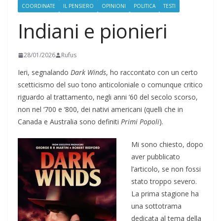
COORDINATE
IL PENSIERO
OPINIONI
POLITICA
TESTI
Indiani e pionieri
28/01/2026
Rufus
Ieri, segnalando
Dark Winds
, ho raccontato con un certo
scetticismo del suo tono anticoloniale o comunque critico
riguardo al trattamento, negli anni ’60 del secolo scorso,
non nel ‘700 e ‘800, dei nativi americani (quelli che in
Canada e Australia sono definiti
Primi Popoli
).
Mi sono chiesto, dopo
aver pubblicato
l’articolo, se non fossi
stato troppo severo.
La prima stagione ha
una sottotrama
dedicata al tema della