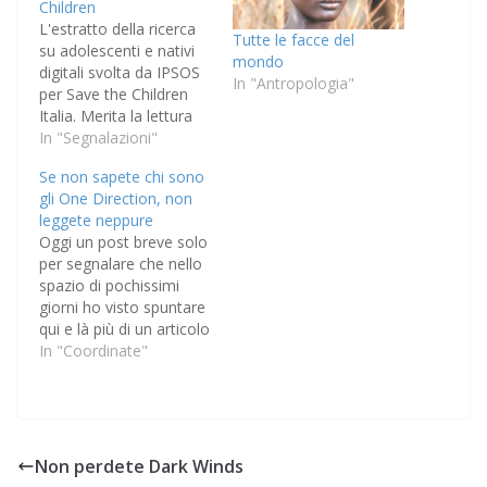
Children
L'estratto della ricerca
Tutte le facce del
su adolescenti e nativi
mondo
digitali svolta da IPSOS
In "Antropologia"
per Save the Children
Italia. Merita la lettura
anche la ricerca intera
In "Segnalazioni"
(link all'interno della
Se non sapete chi sono
presentazione).
gli One Direction, non
leggete neppure
Oggi un post breve solo
per segnalare che nello
spazio di pochissimi
giorni ho visto spuntare
qui e là più di un articolo
che, partendo dalla
In "Coordinate"
presenza online dei vari
gruppi di fan degli One
Direction, Justin Bieber
eccetera, indaga su
strategie di presenza
Non perdete Dark Winds
sulla rete, meccaniche