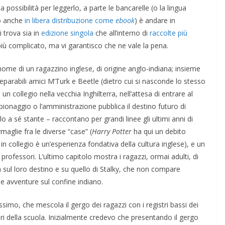
a possibilità per leggerlo, a parte le bancarelle (o la lingua
do anche
in libera distribuzione come
ebook
) è andare in
i trova sia in
edizione singola
che all’interno di
raccolte più
 più complicato, ma vi garantisco che ne vale la pena.
nome di un ragazzino inglese, di origine anglo-indiana; insieme
separabili amici M’Turk e Beetle (dietro cui si nasconde lo stesso
 un collegio nella vecchia Inghilterra, nell’attesa di entrare al
 spionaggio o l’amministrazione pubblica il destino futuro di
lo a sé stante – raccontano per grandi linee gli ultimi anni di
rmaglie fra le diverse “case” (
Harry Potter
ha qui un debito
 in collegio è un’esperienza fondativa della cultura inglese), e un
 professori. L’ultimo capitolo mostra i ragazzi, ormai adulti, di
rma sul loro destino e su quello di Stalky, che non compare
le avventure sul confine indiano.
ssimo, che mescola il gergo dei ragazzi con i registri bassi dei
tori della scuola. Inizialmente credevo che presentando il gergo
COORDINATE
IL PENSIERO
OPINIONI