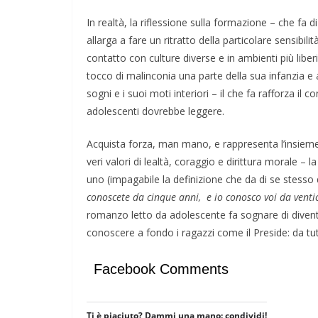
In realtà, la riflessione sulla formazione – che fa d
allarga a fare un ritratto della particolare sensibili
contatto con culture diverse e in ambienti più liber
tocco di malinconia una parte della sua infanzia e
sogni e i suoi moti interiori – il che fa rafforza il 
adolescenti dovrebbe leggere.
Acquista forza, man mano, e rappresenta l’insieme
veri valori di lealtà, coraggio e dirittura morale –
uno (impagabile la definizione che da di se stesso
conoscete da cinque anni, e io conosco voi da venti
romanzo letto da adolescente fa sognare di divent
conoscere a fondo i ragazzi come il Preside: da tut
Facebook Comments
Ti è piaciuto? Dammi una mano: condividi!