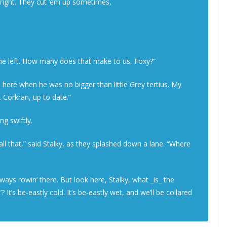
l right. They cut ‘em up sometimes,
he left. How many does that make to us, Foxy?”
 here when he was no bigger than little Grey tertius. My
. Corkran, up to date.”
g swiftly.
ll that,” said Stalky, as they splashed down a lane. “Where
ays rowin’ there. But look here, Stalky, what _is_ the
? It’s be-eastly cold. It’s be-eastly wet, and we’ll be collared