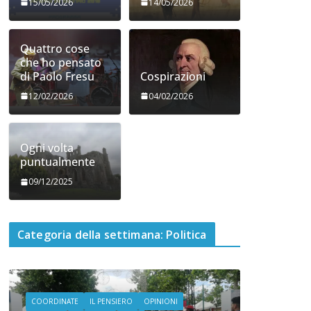
15/05/2026
14/05/2026
Quattro cose
che ho pensato
di Paolo Fresu
Cospirazioni
12/02/2026
04/02/2026
Ogni volta
puntualmente
09/12/2025
Categoria della settimana: Politica
COORDINATE
GIOCHI
IL PENSIERO
POLITICA
SEGNALAZIONI
TESTI
Giocare il conflitto alla