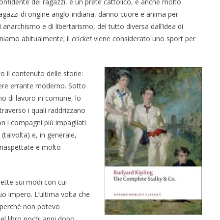
onfidente dei ragazzi, è un prete cattolico, e anche molto
ragazzi di origine anglo-indiana, danno cuore e anima per
narchismo e di libertarismo, del tutto diversa dall’idea di
niamo abitualmente; il
cricket
viene considerato uno sport per
 il contenuto delle storie:
liere errante moderno. Sotto
ino di lavoro in comune, lo
ttraverso i quali raddrizzano
con i compagni più impagliati
talvolta) e, in generale,
 inaspettate e molto
lette sui modi con cui
uo impero. L’ultima volta che
: perché non potevo
el libro pochi anni dopo