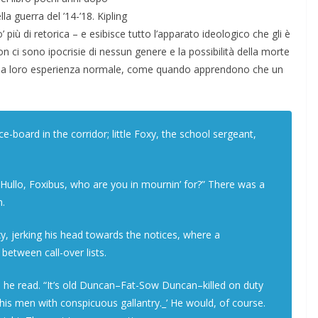
la guerra del ’14-’18. Kipling
iù di retorica – e esibisce tutto l’apparato ideologico che gli è
 ci sono ipocrisie di nessun genere e la possibilità della morte
 della loro esperienza normale, come quando apprendono che un
-board in the corridor; little Foxy, the school sergeant,
 “Hullo, Foxibus, who are you in mournin’ for?” There was a
m.
y, jerking his head towards the notices, where a
etween call-over lists.
s he read. “It’s old Duncan–Fat-Sow Duncan–killed on duty
’ his men with conspicuous gallantry._’ He would, of course.