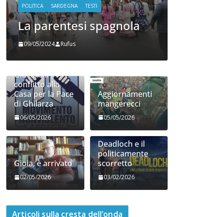
Casa per la Pace di
la
Ghilarza
06/05/2026
Rufus
Giocare il
conflitto alla
Casa per la Pace
Aggiornamenti
di Ghilarza
mangerecci
06/05/2026
05/05/2026
Deadloch e il
politicamente
Gioia, è arrivato
scorretto
02/05/2026
03/02/2026
Articoli sulla cresta dell’onda