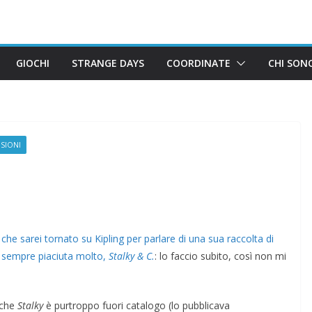
GIOCHI
STRANGE DAYS
COORDINATE
CHI SON
SIONI
che sarei tornato su Kipling per parlare di una sua raccolta di
è sempre piaciuta molto,
Stalky & C.
: lo faccio subito, così non mi
 che
Stalky
è purtroppo fuori catalogo (lo pubblicava