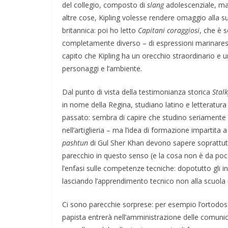
del collegio, composto di
slang
adolescenziale, m
COORDINATE
IL P
altre cose, Kipling volesse rendere omaggio alla sua
POLITICA
TESTI
britannica: poi ho letto
Capitani coraggiosi
, che è 
Oh, comu
completamente diverso – di espressioni marinares
stato elet
capito che Kipling ha un orecchio straordinario e u
che ho im
personaggi e l’ambiente.
COORDINATE
IL PENSIERO
POLITICA
20/06/2024
Rufu
Dal punto di vista della testimonianza storica
Stalk
SEGNALAZIONI
STRANGE DAYS
in nome della Regina, studiano latino e letteratura
Shitstorm, videogame e
passato: sembra di capire che studino seriamente 
nell’artiglieria – ma l’idea di formazione impartita a 
globalizzazione
pashtun
di Gul Sher Khan devono sapere soprattutt
parecchio in questo senso (e la cosa non è da poco
06/11/2025
Rufus
l’enfasi sulle competenze tecniche: dopotutto gli 
lasciando l’apprendimento tecnico non alla scuola m
Ci sono parecchie sorprese: per esempio l’ortodos
papista entrerà nell’amministrazione delle comunicaz