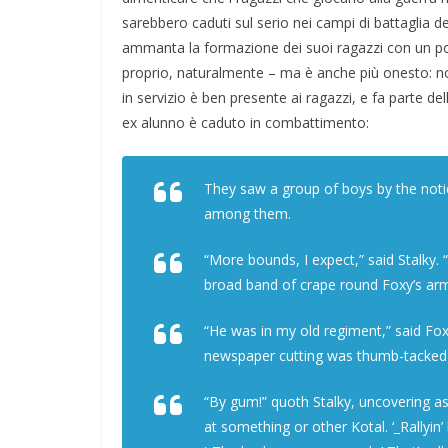
sarebbero caduti sul serio nei campi di battaglia del
ammanta la formazione dei suoi ragazzi con un po’ p
proprio, naturalmente – ma è anche più onesto: non
in servizio è ben presente ai ragazzi, e fa parte
ex alunno è caduto in combattimento:
They saw a group of boys by the notice
among them.
“More bounds, I expect,” said Stalky.
broad band of crape round Foxy’s ar
“He was in my old regiment,” said Fox
newspaper cutting was thumb-tacked b
“By gum!” quoth Stalky, uncovering a
at something or other Kotal. ‘_Rallyin