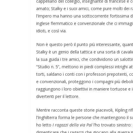
cappellano del collegio, insegnante di francese e c
amato; Stalky e i suoi amici, come pure molti dei 
l’Impero ma hanno una sottocorrente fortissima di a
inglese flemmatico e convenzionale che ci immagi
idioti, e così via.
Non è questo però il punto più interessante, quanto
Stalky è un genio della tattica e una sorta di cava
la sua guida i tre amici, che condividono un salott
“Studio n. 5”, mettono in piedi complessi intrighi a
torti, saldano i conti con i professori prepotenti, 
e convenzionali, proteggono i compagni più deboli (
raggiungono i loro obiettivi in maniere tortuose e
divertenti per il lettore.
Mentre racconta queste storie piacevoli, Kipling rif
l’Inghilterra forma le persone che mantengono il s
ho letto
I ragazzi della via Pal
l’ho trovato sinistro
dimenticare che i ragazzi che giocano alla guerra n