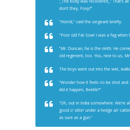
‘_The body was recovered_.’ That’s al
don’t they, Foxy?”
“Horrid,” said the sergeant briefly.
“Poor old Fat-Sow! I was a fag when 
“Mr. Duncan, he is the ninth. He come
old regiment, too. Yiss, nine to us, Mr
The boys went out into the wet, walkin
“Wonder how it feels–to be shot and a
did it happen, Beetle?”
“Oh, out in India somewhere. We’re alw
good o’ sittin’ under a hedge an’ cattin’
as sure as a gun.”