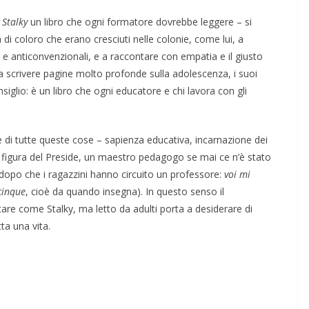
i
Stalky
un libro che ogni formatore dovrebbe leggere – si
tà di coloro che erano cresciuti nelle colonie, come lui, a
i e anticonvenzionali, e a raccontare con empatia e il giusto
 a scrivere pagine molto profonde sulla adolescenza, i suoi
consiglio: è un libro che ogni educatore e chi lavora con gli
 di tutte queste cose – sapienza educativa, incarnazione dei
 la figura del Preside, un maestro pedagogo se mai ce n’è stato
 dopo che i ragazzini hanno circuito un professore:
voi mi
cinque
, cioè da quando insegna). In questo senso il
are come Stalky, ma letto da adulti porta a desiderare di
ta una vita.