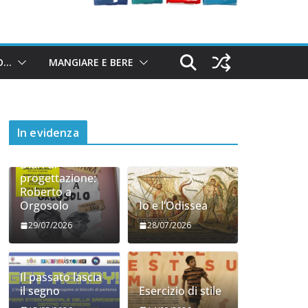
O…
MANGIARE E BERE
In evidenza
Diari di
progettazione:
Roberto a
Orgosolo
Io e l’Odissea
29/07/2026
28/07/2026
Il passato lascia
il segno
Esercizio di stile