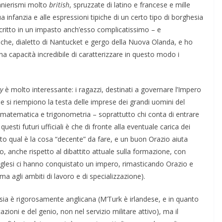
anierismi molto
british
, spruzzate di latino e francese e mille
ENSIERO
OPINIONI
POLITICA
SARDEGNA
TESTI
 infanzia e alle espressioni tipiche di un certo tipo di borghesia
La parentesi spagno
scritto in un impasto anch’esso complicatissimo – e
nque poi sono
che, dialetto di Nantucket e gergo della Nuova Olanda, e ho
09/05/2024
Rufus
to (e le cose
na capacità incredibile di caratterizzare in questo modo i
parato)
s
y
è molto interessante: i ragazzi, destinati a governare l’Impero
 e si riempiono la testa delle imprese dei grandi uomini del
matematica e trigonometria – soprattutto chi conta di entrare
questi futuri ufficiali è che di fronte alla eventuale carica dei
o qual è la cosa “decente” da fare, e un buon Orazio aiuta
, anche rispetto al dibattito attuale sulla formazione, con
inglesi ci hanno conquistato un impero, rimasticando Orazio e
a agli ambiti di lavoro e di specializzazione).
sia è rigorosamente anglicana (M’Turk è irlandese, e in quanto
ioni e del genio, non nel servizio militare attivo), ma il