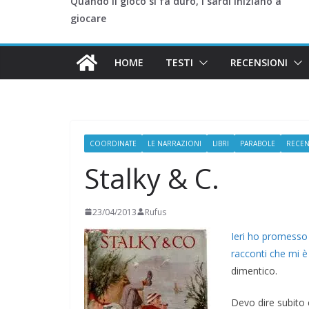
Quando il gioco si fa duro, i sardi iniziano a
giocare
HOME
TESTI
RECENSIONI
COORDINATE
LE NARRAZIONI
LIBRI
PARABOLE
RECEN
Stalky & C.
23/04/2013
Rufus
Ieri ho promesso 
racconti che mi 
dimentico.
Devo dire subito