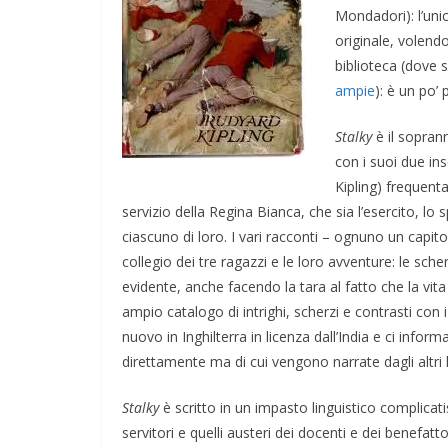
Mondadori): l’unic
originale, volen
biblioteca (dove s
ampie
): è un po’
Stalky
è il sopran
con i suoi due in
Kipling) frequenta
servizio della Regina Bianca, che sia l’esercito, lo
ciascuno di loro. I vari racconti – ognuno un capito
collegio dei tre ragazzi e le loro avventure: le sche
evidente, anche facendo la tara al fatto che la vita
ampio catalogo di intrighi, scherzi e contrasti con i
nuovo in Inghilterra in licenza dall’India e ci info
direttamente ma di cui vengono narrate dagli altri 
Stalky
è scritto in un impasto linguistico complicati
servitori e quelli austeri dei docenti e dei benefat