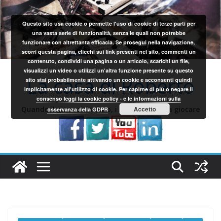
Salta
al
Questo sito usa cookie o permette l'uso di cookie di terze parti per
contenuto
una vasta serie di funzionalità, senza le quali non potrebbe
funzionare con altrettanta efficacia. Se prosegui nella navigazione,
scorri questa pagina, clicchi sui link presenti nel sito, commenti un
contenuto, condividi una pagina o un articolo, scarichi un file,
visualizzi un video o utilizzi un'altra funzione presente su questo
La casa di Roberto
sito stai probabilmente attivando un cookie e acconsenti quindi
implicitamente all'utilizzo di cookie.
Per capirne di più o negare il
consenso leggi la cookie policy - e le informazioni sulla
Quando il gioco si fa duro, i sardi iniziano a giocare
Accetto
osservanza della GDPR