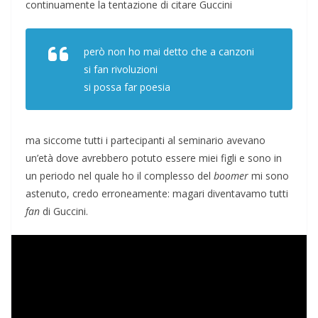
continuamente la tentazione di citare Guccini
però non ho mai detto che a canzoni
si fan rivoluzioni
si possa far poesia
ma siccome tutti i partecipanti al seminario avevano
un’età dove avrebbero potuto essere miei figli e sono in
un periodo nel quale ho il complesso del
boomer
mi sono
astenuto, credo erroneamente: magari diventavamo tutti
fan
di Guccini.