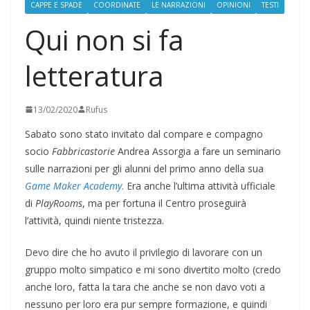
CAPPE E SPADE
COORDINATE
LE NARRAZIONI
OPINIONI
TESTI
Qui non si fa
letteratura
13/02/2020
Rufus
Sabato sono stato invitato dal compare e compagno
socio
Fabbricastorie
Andrea Assorgia a fare un seminario
sulle narrazioni per gli alunni del primo anno della sua
Game Maker Academy
. Era anche l’ultima attività ufficiale
di
PlayRooms
, ma per fortuna il Centro proseguirà
l’attività, quindi niente tristezza.
Devo dire che ho avuto il privilegio di lavorare con un
gruppo molto simpatico e mi sono divertito molto (credo
anche loro, fatta la tara che anche se non davo voti a
nessuno per loro era pur sempre formazione, e quindi