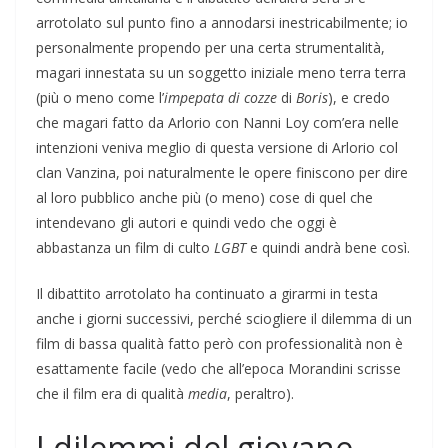
arrotolato sul punto fino a annodarsi inestricabilmente; io
personalmente propendo per una certa strumentalità,
magari innestata su un soggetto iniziale meno terra terra
(più o meno come l’
impepata di cozze
di
Boris
), e credo
che magari fatto da Arlorio con Nanni Loy com’era nelle
intenzioni veniva meglio di questa versione di Arlorio col
clan Vanzina, poi naturalmente le opere finiscono per dire
al loro pubblico anche più (o meno) cose di quel che
intendevano gli autori e quindi vedo che oggi è
abbastanza un film di culto
LGBT
e quindi andrà bene così.
Il dibattito arrotolato ha continuato a girarmi in testa
anche i giorni successivi, perché sciogliere il dilemma di un
film di bassa qualità fatto però con professionalità non è
esattamente facile (vedo che all’epoca Morandini scrisse
che il film era di qualità
media
, peraltro).
I dilemmi del giovane