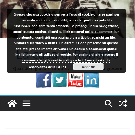
Salta
al
Questo sito usa cookie o permette l'uso di cookie di terze parti per
contenuto
una vasta serie di funzionalità, senza le quali non potrebbe
funzionare con altrettanta efficacia. Se prosegui nella navigazione,
scorri questa pagina, clicchi sui link presenti nel sito, commenti un
contenuto, condividi una pagina o un articolo, scarichi un file,
visualizzi un video o utilizzi un'altra funzione presente su questo
La casa di Roberto
sito stai probabilmente attivando un cookie e acconsenti quindi
implicitamente all'utilizzo di cookie.
Per capirne di più o negare il
consenso leggi la cookie policy - e le informazioni sulla
Accetto
osservanza della GDPR
Quando il gioco si fa duro, i sardi iniziano a giocare