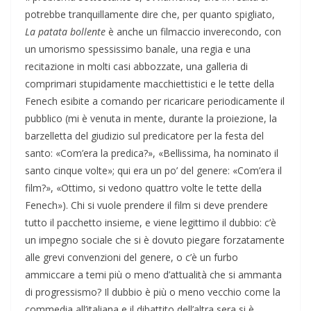
potrebbe tranquillamente dire che, per quanto spigliato,
La patata bollente
è anche un filmaccio inverecondo, con
un umorismo spessissimo banale, una regia e una
recitazione in molti casi abbozzate, una galleria di
comprimari stupidamente macchiettistici e le tette della
Fenech esibite a comando per ricaricare periodicamente il
pubblico (mi è venuta in mente, durante la proiezione, la
barzelletta del giudizio sul predicatore per la festa del
santo: «Com’era la predica?», «Bellissima, ha nominato il
santo cinque volte»; qui era un po’ del genere: «Com’era il
film?», «Ottimo, si vedono quattro volte le tette della
Fenech»). Chi si vuole prendere il film si deve prendere
tutto il pacchetto insieme, e viene legittimo il dubbio: c’è
un impegno sociale che si è dovuto piegare forzatamente
alle grevi convenzioni del genere, o c’è un furbo
ammiccare a temi più o meno d’attualità che si ammanta
di progressismo? Il dubbio è più o meno vecchio come la
commedia all’italiana e il dibattito dell’altra sera si è