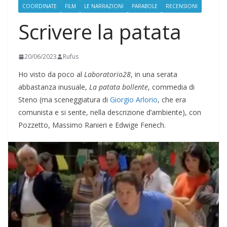
COORDINATE
FILM
LE NARRAZIONI
PARABOLE
RECENSIONI
Scrivere la patata
20/06/2023
Rufus
Ho visto da poco al
Laboratorio28
, in una serata
abbastanza inusuale,
La patata bollente
, commedia di
Steno (ma sceneggiatura di
Giorgio Arlorio
, che era
comunista e si sente, nella descrizione d’ambiente), con
Pozzetto, Massimo Ranieri e Edwige Fenech.