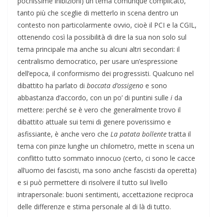
pochissime inibizioni) un tema comunque complicato,
tanto più che sceglie di metterlo in scena dentro un
contesto non particolarmente ovvio, cioè il PCI e la CGIL,
ottenendo così la possibilità di dire la sua non solo sul
tema principale ma anche su alcuni altri secondari: il
centralismo democratico, per usare un’espressione
dell’epoca, il conformismo dei progressisti. Qualcuno nel
dibattito ha parlato di
boccata d’ossigeno
e sono
abbastanza d’accordo, con un po’ di puntini sulle
i
da
mettere: perché se è vero che generalmente trovo il
dibattito attuale sui temi di genere poverissimo e
asfissiante, è anche vero che
La patata
bollente
tratta il
tema con pinze lunghe un chilometro, mette in scena un
conflitto tutto sommato innocuo (certo, ci sono le cacce
all’uomo dei fascisti, ma sono anche fascisti da operetta)
e si può permettere di risolvere il tutto sul livello
intrapersonale: buoni sentimenti, accettazione reciproca
delle differenze e stima personale al di là di tutto.