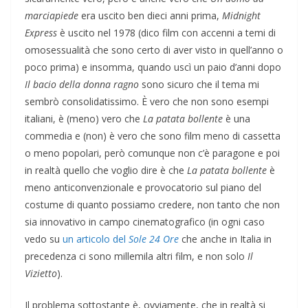
marciapiede
era uscito ben dieci anni prima,
Midnight
Express
è uscito nel 1978 (dico film con accenni a temi di
omosessualità che sono certo di aver visto in quell’anno o
poco prima) e insomma, quando uscì un paio d’anni dopo
Il bacio della donna ragno
sono sicuro che il tema mi
sembrò consolidatissimo. È vero che non sono esempi
italiani, è (meno) vero che
La patata bollente
è una
commedia e (non) è vero che sono film meno di cassetta
o meno popolari, però comunque non c’è paragone e poi
in realtà quello che voglio dire è che
La patata bollente
è
meno anticonvenzionale e provocatorio sul piano del
costume di quanto possiamo credere, non tanto che non
sia innovativo in campo cinematografico (in ogni caso
vedo su
un articolo del
Sole 24 Ore
che anche in Italia in
precedenza ci sono millemila altri film, e non solo
Il
Vizietto
).
Il problema sottostante è, ovviamente, che in realtà si