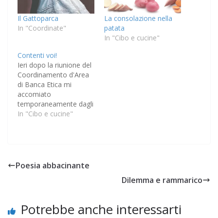
Il Gattoparca
La consolazione nella
In "Coordinate"
patata
In "Cibo e cucine"
Contenti voi!
Ieri dopo la riunione del
Coordinamento d'Area
di Banca Etica mi
accomiato
temporaneamente dagli
altri che restano a
In "Cibo e cucine"
Roma in vista della
riunione del giorno
dopo e me ne vado un
po' a zonzo da solo. Mi
controllo la posta dal
Poesia abbacinante
pakistano, entro alla
Dilemma e rammarico
Feltrinelli International a
curiosare (niente
abbordaggi…
Potrebbe anche interessarti