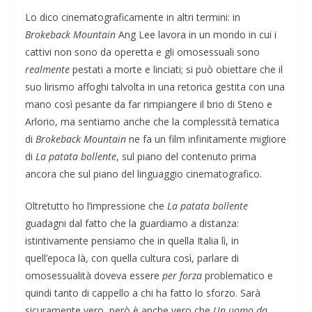
Lo dico cinematograficamente in altri termini: in
Brokeback Mountain
Ang Lee lavora in un mondo in cui i
cattivi non sono da operetta e gli omosessuali sono
realmente
pestati a morte e linciati; si può obiettare che il
suo lirismo
affoghi talvolta in una retorica gestita con una
mano così pesante da far rimpiangere il brio di Steno e
Arlorio, ma sentiamo anche che la complessità tematica
di
Brokeback Mountain
ne fa un film infinitamente migliore
di
La patata bollente
, sul piano del contenuto prima
ancora che sul piano del linguaggio cinematografico.
Oltretutto ho l’impressione che
La patata bollente
guadagni dal fatto che la guardiamo a distanza:
istintivamente pensiamo che in quella Italia lì, in
quell’epoca là, con quella cultura così, parlare di
omosessualità doveva essere
per forza
problematico e
quindi tanto di cappello a chi ha fatto lo sforzo. Sarà
sicuramente vero, però è anche vero che
Un uomo da