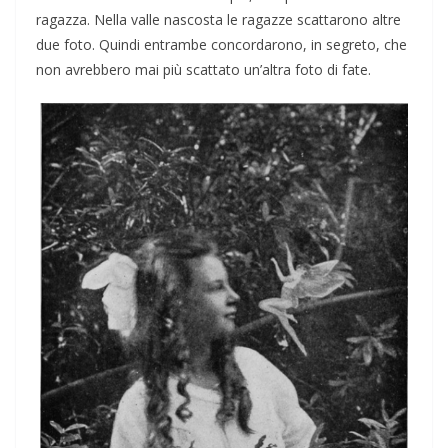
ragazza. Nella valle nascosta le ragazze scattarono altre
due foto. Quindi entrambe concordarono, in segreto, che
non avrebbero mai più scattato un’altra foto di fate.