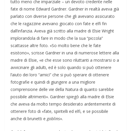
tutto meno che imparziale – un devoto credente nelle
fate di nome Edward Gardner. Gardner in realtà aveva già
parlato con diverse persone che gli avevano assicurato
che le ragazzine avevano giocato con fate e elfi fin
dall’infanzia. Aveva già scritto alla madre di Elsie Wright
implorandola di fare in modo che la sua “piccola”
scattasse altre foto. «So molto bene che le fate
esistono», scrisse Gardner in una di numerose lettere alla
madre di Elsie, «e che esse sono riluttanti a mostrarsi o a
avvicinare gli adulti, ed è solo quando si può ottenere
l’aiuto dei loro “amici” che si può sperare di ottenere
fotografie e quindi di giungere a una migliore
comprensione delle vie della Natura di quanto sarebbe
possibile altrimenti». Gardner spiegò alla madre di Elsie
che aveva da molto tempo desiderato ardentemente di
ottenere foto di «fate, spiritelli ed elfi, e se possibile
anche di brunetti e
goblins
».