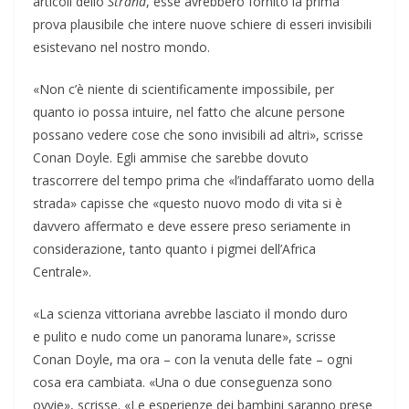
articoli dello
Strand
, esse avrebbero fornito la prima
prova plausibile che intere nuove schiere di esseri invisibili
esistevano nel nostro mondo.
«Non c’è niente di scientificamente impossibile, per
quanto io possa intuire, nel fatto che alcune persone
possano vedere cose che sono invisibili ad altri», scrisse
Conan Doyle. Egli ammise che sarebbe dovuto
trascorrere del tempo prima che «l’indaffarato uomo della
strada» capisse che «questo nuovo modo di vita si è
davvero affermato e deve essere preso seriamente in
considerazione, tanto quanto i pigmei dell’Africa
Centrale».
«La scienza vittoriana avrebbe lasciato il mondo duro
e pulito e nudo come un panorama lunare», scrisse
Conan Doyle, ma ora – con la venuta delle fate – ogni
cosa era cambiata. «Una o due conseguenza sono
ovvie», scrisse. «Le esperienze dei bambini saranno prese