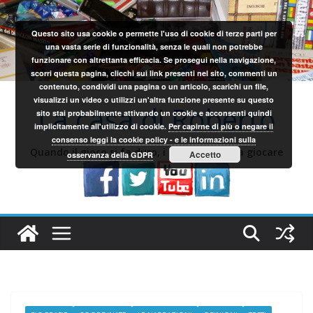
Salta
al
Questo sito usa cookie o permette l'uso di cookie di terze parti per
contenuto
una vasta serie di funzionalità, senza le quali non potrebbe
funzionare con altrettanta efficacia. Se prosegui nella navigazione,
scorri questa pagina, clicchi sui link presenti nel sito, commenti un
contenuto, condividi una pagina o un articolo, scarichi un file,
visualizzi un video o utilizzi un'altra funzione presente su questo
La casa di Roberto
sito stai probabilmente attivando un cookie e acconsenti quindi
implicitamente all'utilizzo di cookie.
Per capirne di più o negare il
consenso leggi la cookie policy - e le informazioni sulla
Quando il gioco si fa duro, i sardi iniziano a giocare
Accetto
osservanza della GDPR