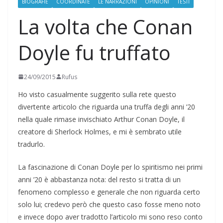
BIOGRAFIE
COORDINATE
LE NARRAZIONI
OPINIONI
TESTI
La volta che Conan
Doyle fu truffato
24/09/2015
Rufus
Ho visto casualmente suggerito sulla rete questo
divertente articolo che riguarda una truffa degli anni ’20
nella quale rimase invischiato Arthur Conan Doyle, il
creatore di Sherlock Holmes, e mi è sembrato utile
tradurlo.
La fascinazione di Conan Doyle per lo spiritismo nei primi
anni ’20 è abbastanza nota: del resto si tratta di un
fenomeno complesso e generale che non riguarda certo
solo lui; credevo però che questo caso fosse meno noto
e invece dopo aver tradotto l’articolo mi sono reso conto