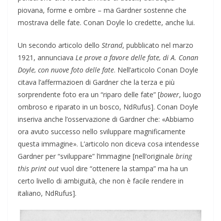
piovana, forme e ombre – ma Gardner sostenne che
mostrava delle fate. Conan Doyle lo credette, anche lui.
Un secondo articolo dello
Strand
, pubblicato nel marzo
1921, annunciava
Le prove a favore delle fate, di A. Conan
Doyle, con nuove foto delle fate
. Nell’articolo Conan Doyle
citava l’affermazioen di Gardner che la terza e più
sorprendente foto era un “riparo delle fate” [
bower
, luogo
ombroso e riparato in un bosco, NdRufus]. Conan Doyle
inseriva anche l’osservazione di Gardner che: «Abbiamo
ora avuto successo nello sviluppare magnificamente
questa immagine». L’articolo non diceva cosa intendesse
Gardner per “sviluppare” l’immagine [nell’originale
bring
this print out
vuol dire “ottenere la stampa” ma ha un
certo livello di ambiguità, che non è facile rendere in
italiano, NdRufus].