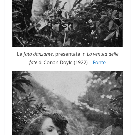
La
fata danzante
, presentata in
La venuta delle
fate
di Conan Doyle (1922) –
Fonte