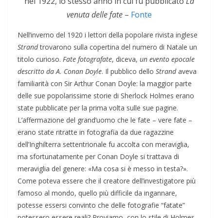
nel 1922, lo stesso anno in cui fu pubblicato
La
venuta delle fate
–
Fonte
Nell’inverno del 1920 i lettori della popolare rivista inglese
Strand
trovarono sulla copertina del numero di Natale un
titolo curioso.
Fate fotografate
, diceva,
un evento epocale
descritto da A. Conan Doyle
. Il pubblico dello
Strand
aveva
familiarità con Sir Arthur Conan Doyle: la maggior parte
delle sue popolarissime storie di Sherlock Holmes erano
state pubblicate per la prima volta sulle sue pagine.
L’affermazione del grand’uomo che le fate – vere fate –
erano state ritratte in fotografia da due ragazzine
dell’Inghilterra settentrionale fu accolta con meraviglia,
ma sfortunatamente per Conan Doyle si trattava di
meraviglia del genere: «Ma cosa si è messo in testa?».
Come poteva essere che il creatore dell’investigatore più
famoso al mondo, quello più difficile da ingannare,
potesse essersi convinto che delle fotografie “fatate”
potessero essere reali? Proviamo, con lo stile di Holmes,