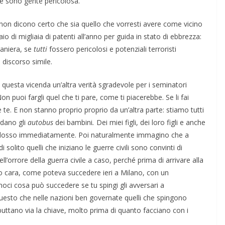
e sono gente pericolosa.
non dicono certo che sia quello che vorresti avere come vicino
aio di migliaia di patenti all’anno per guida in stato di ebbrezza:
raniera, se
tutti
fossero pericolosi e potenziali terroristi
discorso simile.
n questa vicenda un’altra verità sgradevole per i seminatori
 puoi fargli quel che ti pare, come ti piacerebbe. Se li fai
e. E non stanno proprio proprio da un’altra parte: stiamo tutti
uidano gli
autobus
dei bambini
.
Dei miei figli, dei loro figli e anche
i addosso immediatamente. Poi naturalmente immagino che a
 solito quelli che iniziano le guerre civili sono convinti di
l’orrore della guerra civile a caso, perché prima di arrivare alla
no cara, come poteva succedere ieri a Milano, con un
amoci cosa può succedere se tu spingi gli avversari a
 questo che nelle nazioni ben governate quelli che spingono
 buttano via la chiave, molto prima di quanto facciano con i