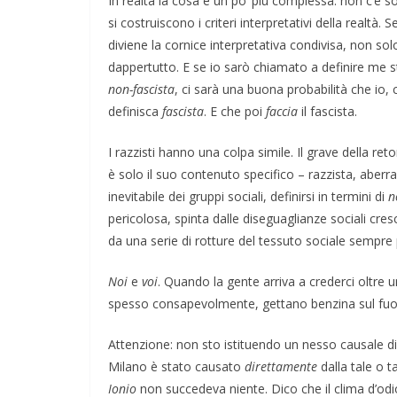
In realtà la cosa è un po’ più complessa: non c’è so
si costruiscono i criteri interpretativi della realtà. 
diviene la cornice interpretativa condivisa, non sol
dappertutto. E se io sarò chiamato a definire me s
non-fascista
, ci sarà una buona probabilità che io, 
definisca
fascista
. E che poi
faccia
il fascista.
I razzisti hanno una colpa simile. Il grave della ret
è solo il suo contenuto specifico – razzista, aberr
inevitabile dei gruppi sociali, definirsi in termini di
n
pericolosa, spinta dalle diseguaglianze sociali cres
da una serie di rotture del tessuto sociale sempre p
Noi
e
voi
. Quando la gente arriva a crederci oltre un
spesso consapevolmente, gettano benzina sul fuo
Attenzione: non sto istituendo un nesso causale di
Milano è stato causato
direttamente
dalla tale o t
Ionio
non succedeva niente. Dico che il clima d’od