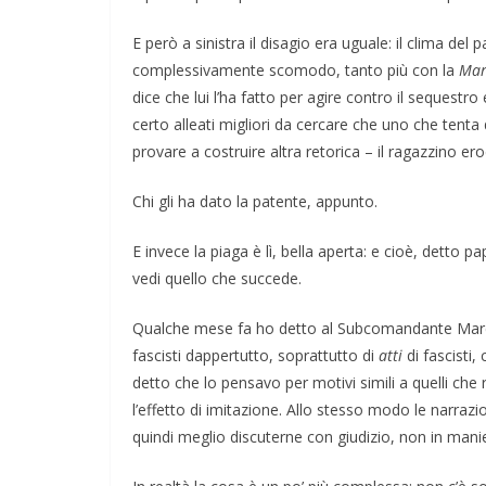
E però a sinistra il disagio era uguale: il clima del
complessivamente scomodo, tanto più con la
Mar
dice che lui l’ha fatto per agire contro il sequestro 
certo alleati migliori da cercare che uno che tenta 
provare a costruire altra retorica – il ragazzino er
Chi gli ha dato la patente, appunto.
E invece la piaga è lì, bella aperta: e cioè, detto p
vedi quello che succede.
Qualche mese fa ho detto al Subcomandante Marcos
fascisti dappertutto, soprattutto di
atti
di fascisti
detto che lo pensavo per motivi simili a quelli che r
l’effetto di imitazione. Allo stesso modo le narrazio
quindi meglio discuterne con giudizio, non in mani