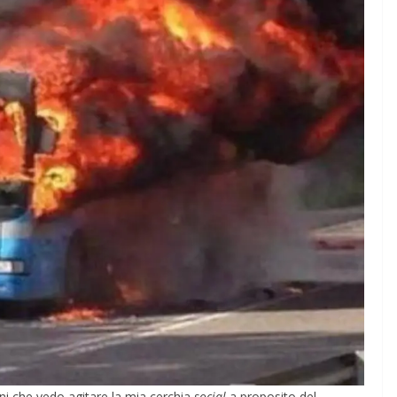
ni che vedo agitare la mia cerchia
social
a proposito del