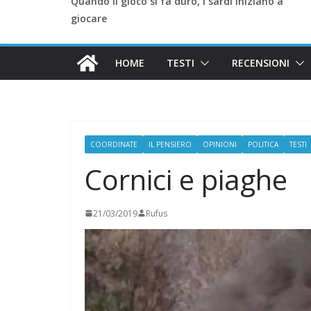
Quando il gioco si fa duro, i sardi iniziano a
giocare
HOME
TESTI
RECENSIONI
COORDINATE
IL PENSIERO
OPINIONI
POLITICA
TESTI
Cornici e piaghe
21/03/2019
Rufus