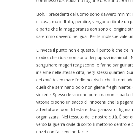
commesso
lui
. Abbiamo ragione
noi
. Sono
loro
ch
Boh. I precedenti dell’uomo sono davvero minimi: 
di casa, ma in Italia, per dire, vengono ritirate un p
a parte che la maggioranza
non
sono di origine st
saremmo davvero nei guai. Per le molestie vale un 
E invece il punto non è questo. Il punto è che c’è i
d’odio: che i
loro
non sono dei pupazzi inanimati. Non
sanguinare magari reagiscono, e fanno sanguinare t
insieme nelle stesse città, negli stessi quartieri. G
dei
tuoi
. A seminare l’odio poi rischi che ti torn
quelli che seminano odio non gliene freghi niente: di
vincerle. Spesso le vincono pure: ma non si parla del
vittoria ci sono un sacco di innocenti che la paga
attentatore fuori di testa e disorganizzato; figuri
organizzarsi. Nel tessuto delle nostre città. È per
verso la guerra civile di solito li mettono dentro e
pazzi con l’accendino facile.