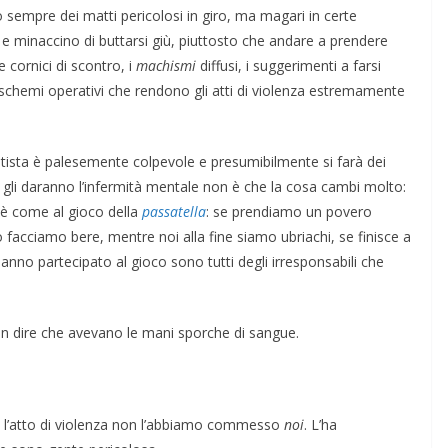
 sempre dei matti pericolosi in giro, ma magari in certe
e e minaccino di buttarsi giù, piuttosto che andare a prendere
e cornici di scontro, i
machismi
diffusi, i suggerimenti a farsi
schemi operativi che rendono gli atti di violenza estremamente
autista è palesemente colpevole e presumibilmente si farà dei
ce gli daranno l’infermità mentale non è che la cosa cambi molto:
 è come al gioco della
passatella
: se prendiamo un povero
 facciamo bere, mentre noi alla fine siamo ubriachi, se finisce a
hanno partecipato al gioco sono tutti degli irresponsabili che
ben dire che avevano le mani sporche di sangue.
 l’atto di violenza non l’abbiamo commesso
noi
. L’ha