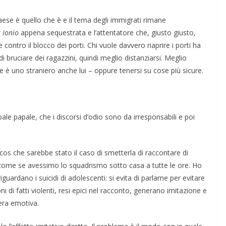
 paese è quello che è e il tema degli immigrati rimane
 Ionio
appena sequestrata e l’attentatore che, giusto giusto,
e contro il blocco dei porti. Chi vuole davvero riaprire i porti ha
di bruciare dei ragazzini, quindi meglio distanziarsi. Meglio
oe è uno straniero anche lui – oppure tenersi su cose più sicure.
apale papale, che i discorsi d’odio sono da irresponsabili e poi
 che sarebbe stato il caso di smetterla di raccontare di
, come se avessimo lo squadrismo sotto casa a tutte le ore. Ho
iguardano i suicidi di adolescenti: si evita di parlarne per evitare
ni di fatti violenti, resi epici nel racconto, generano imitazione e
era emotiva.