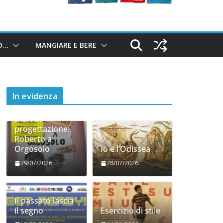
O…
MANGIARE E BERE
In evidenza
Diari di
progettazione:
Roberto a
Orgosolo
Io e l’Odissea
29/07/2026
28/07/2026
Il passato lascia
il segno
Esercizio di stile