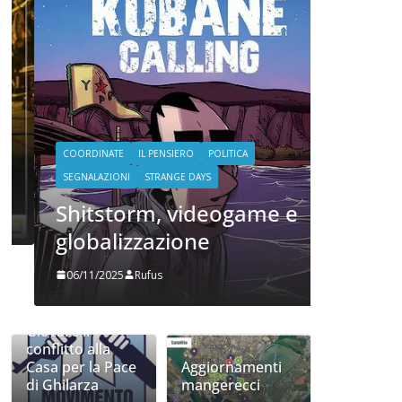
COORDINATE
POLITICA
TE
Oh, c
stato e
che ho
COORDINATE
IL PENSIERO
POLITICA
20/06/2024
SEGNALAZIONI
STRANGE DAYS
Shitstorm, videogame e
globalizzazione
06/11/2025
Rufus
Giocare il
conflitto alla
Casa per la Pace
Aggiornamenti
di Ghilarza
mangerecci