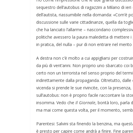
per la Pace di
sequestro dell’autobus di ragazzini a Milano di ieri
rza
dell’autista, riassumibile nella domanda: «Com’è po
COORDINATE
EVIDENZA
IL P
discussione sulle varie cittadinanze, quella da togl
OPINIONI
POLITICA
TESTI
26
Rufus
che ha lanciato l’allarme – nascondano complessi
Cospirazioni
politiche avessero la paura maledetta di mettere i p
in pratica, del nulla – pur di non entrare nel merito
04/02/2026
Rufus
A destra non c’è molto a cui appigliarsi per costruir
da più di vent’anni. Non proprio uno sbarcato coi b
certo non un terrorista nel senso proprio del te
indirettamente dalla propaganda. Oltretutto, dalle 
vicenda si prende le sue rivincite, con la presenza,
sull’autobus: non è proprio facile raccontare la sto
insomma. Vedo che
Il Giornale
, bontà loro, parla 
ma mai come questa volta, per il momento, sembra 
Parentesi: Salvini sta finendo la benzina, ma questa
è presto per capire come andrà a finire. Fine paren