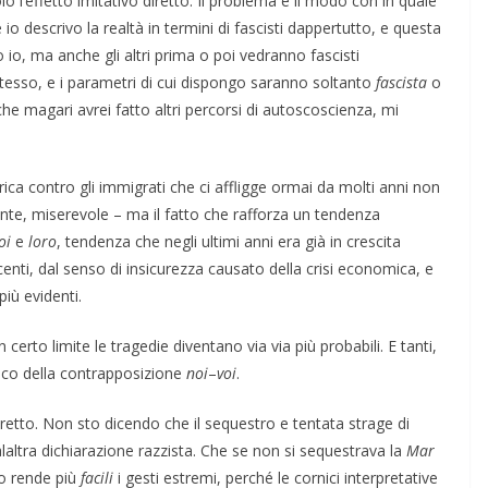
lo l’effetto imitativo diretto. Il problema è il modo con in quale
Se io descrivo la realtà in termini di fascisti dappertutto, e questa
o io, ma anche gli altri prima o poi vedranno fascisti
tesso, e i parametri di cui dispongo saranno soltanto
fascista
o
che magari avrei fatto altri percorsi di autoscoscienza, mi
orica contro gli immigrati che ci affligge ormai da molti anni non
ante, miserevole – ma il fatto che rafforza un tendenza
oi
e
loro
, tendenza che negli ultimi anni era già in crescita
centi, dal senso di insicurezza causato della crisi economica, e
iù evidenti.
 certo limite le tragedie diventano via via più probabili. E tanti,
co della contrapposizione
noi
–
voi
.
retto. Non sto dicendo che il sequestro e tentata strage di
alaltra dichiarazione razzista. Che se non si sequestrava la
Mar
io rende più
facili
i gesti estremi, perché le cornici interpretative