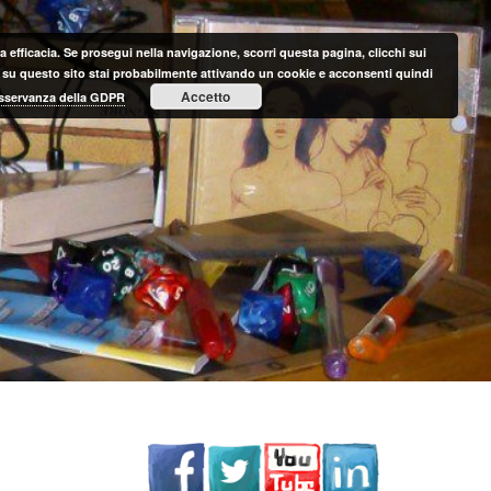
 efficacia. Se prosegui nella navigazione, scorri questa pagina, clicchi sui
nte su questo sito stai probabilmente attivando un cookie e acconsenti quindi
Accetto
 osservanza della GDPR