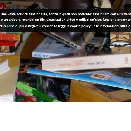
 una vasta serie di funzionalità, senza le quali non potrebbe funzionare con altrettanta
 un articolo, scarichi un file, visualizzi un video o utilizzi un'altra funzione prese
er capirne di più o negare il consenso leggi la cookie policy - e le informazioni sulla