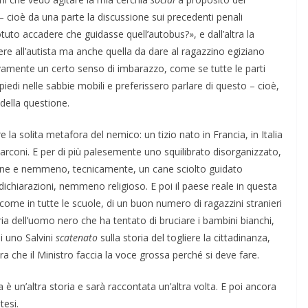
 – cioè da una parte la discussione sui precedenti penali
tuto accadere che guidasse quell’autobus?», e dall’altra la
ENSIERO
iere all’autista ma anche quella da dare al ragazzino egiziano
vamente un certo senso di imbarazzo, come se tutte le parti
iedi nelle sabbie mobili e preferissero parlare di questo – cioè,
COORDINATE
IL PENSIERO
OPINIONI
 della questione.
POLITICA
TESTI
Indiani e pionieri
e la solita metafora del nemico: un tizio nato in Francia, in Italia
arconi. E per di più palesemente uno squilibrato disorganizzato,
28/01/2026
Rufus
rmine e nemmeno, tecnicamente, un cane sciolto guidato
dichiarazioni, nemmeno religioso. E poi il paese reale in questa
 come in tutte le scuole, di un buon numero di ragazzini stranieri
ria dell’uomo nero che ha tentato di bruciare i bambini bianchi,
di uno Salvini
scatenato
sulla storia del togliere la cittadinanza,
che il Ministro faccia la voce grossa perché si deve fare.
 è un’altra storia e sarà raccontata un’altra volta. E poi ancora
tesi.