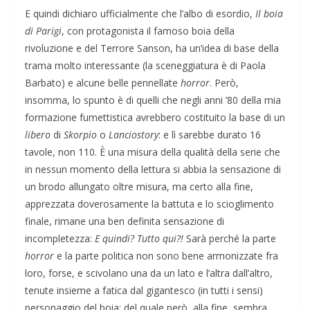
E quindi dichiaro ufficialmente che l’albo di esordio,
Il boia
di Parigi
, con protagonista il famoso boia della
rivoluzione e del Terrore Sanson, ha un’idea di base della
trama molto interessante (la sceneggiatura è di Paola
Barbato) e alcune belle pennellate
horror
. Però,
insomma, lo spunto è di quelli che negli anni ’80 della mia
formazione fumettistica avrebbero costituito la base di un
libero
di
Skorpio
o
Lanciostory
: e lì sarebbe durato 16
tavole, non 110. È una misura della qualità della serie che
in nessun momento della lettura si abbia la sensazione di
un brodo allungato oltre misura, ma certo alla fine,
apprezzata doverosamente la battuta e lo scioglimento
finale, rimane una ben definita sensazione di
incompletezza:
E quindi? Tutto qui?!
Sarà perché la parte
horror
e la parte politica non sono bene armonizzate fra
loro, forse, e scivolano una da un lato e l’altra dall’altro,
tenute insieme a fatica dal gigantesco (in tutti i sensi)
personaggio del boia: del quale però, alla fine, sembra