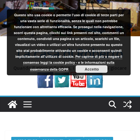
Salta
al
Questo sito usa cookie o permette l'uso di cookie di terze parti per
contenuto
una vasta serie di funzionalità, senza le quali non potrebbe
funzionare con altrettanta efficacia. Se prosegui nella navigazione,
scorri questa pagina, clicchi sui link presenti nel sito, commenti un
contenuto, condividi una pagina o un articolo, scarichi un file,
visualizzi un video o utilizzi un'altra funzione presente su questo
La casa di Roberto
sito stai probabilmente attivando un cookie e acconsenti quindi
implicitamente all'utilizzo di cookie.
Per capirne di più o negare il
consenso leggi la cookie policy - e le informazioni sulla
Quando il gioco si fa duro, i sardi iniziano a giocare
Accetto
osservanza della GDPR