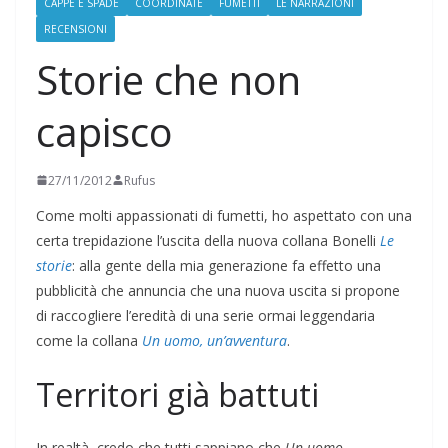
CAPPE E SPADE
COORDINATE
FUMETTI
LE NARRAZIONI
RECENSIONI
Storie che non
capisco
27/11/2012
Rufus
Come molti appassionati di fumetti, ho aspettato con una
certa trepidazione l’uscita della nuova collana Bonelli
Le
storie
: alla gente della mia generazione fa effetto una
pubblicità che annuncia che una nuova uscita si propone
di raccogliere l’eredità di una serie ormai leggendaria
come la collana
Un uomo, un’avventura
.
Territori già battuti
In realtà, credo che tutti sappiano che
Un uomo,