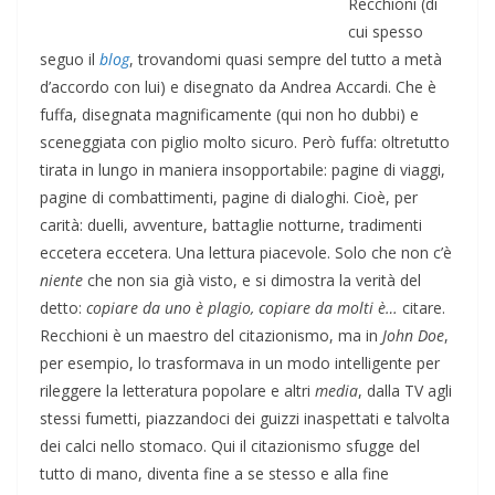
Recchioni (di
cui spesso
seguo il
blog
, trovandomi quasi sempre del tutto a metà
d’accordo con lui) e disegnato da Andrea Accardi. Che è
fuffa, disegnata magnificamente (qui non ho dubbi) e
sceneggiata con piglio molto sicuro. Però fuffa: oltretutto
tirata in lungo in maniera insopportabile: pagine di viaggi,
pagine di combattimenti, pagine di dialoghi. Cioè, per
carità: duelli, avventure, battaglie notturne, tradimenti
eccetera eccetera. Una lettura piacevole. Solo che non c’è
niente
che non sia già visto, e si dimostra la verità del
detto:
copiare da uno è plagio, copiare da molti è…
citare.
Recchioni è un maestro del citazionismo, ma in
John Doe
,
per esempio, lo trasformava in un modo intelligente per
rileggere la letteratura popolare e altri
media
, dalla TV agli
stessi fumetti, piazzandoci dei guizzi inaspettati e talvolta
dei calci nello stomaco. Qui il citazionismo sfugge del
tutto di mano, diventa fine a se stesso e alla fine