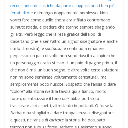
recensioni entusiastiche da parte di appassionati ben più
ferrati di me
e rimango doppiamente perplesso. Non
vorrei fare come quello che si era infilato contromano
sull’autostrada, e credere che stanno sempre sbagliando
gli altri. Però leggo che la resa grafica dell’albo, di
Casertano (che è senz’altro un signor disegnatore e anche
qui lo dimostra), è
sontuosa
, e continuo a rimanere
perplesso: un paio di volte non sono riuscito a capire che
un personaggio era lo stesso di un paio di pagine prima, il
che non è mai un buon segno, e altre volte certe soluzioni
non mi sono sembrate volutamente caricaturali, ma
semplicemente poco riuscite. Sospetto che l’ansia di dare
“colore” alla storia (vedi la tavola qui a fianco, molto
forte), di enfatizzare il tono
noir
abbia portato a
trascurare altri aspetti, altrettanto importanti. O forse la
Barbato ha sbagliato a dare troppa lenza al disegnatore,
e questi, nell’ansia di
caricare
la storia, ha occupato
territori non suoi. O forse Barbato e Casertano si sono