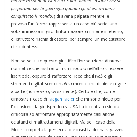
ma che razza di attività curriculari hanno, in America? Si
preparano per la guerriglia quando gli alieni avranno
conquistato il mondo?
) di averla palpata mentre le
provava l’uniforme rappresenta un caso più serio: una
volta immessa in giro, l’informazione ci rimane in eterno,
e l’istruttore rischia di essere, per sempre, un molestatore
di studentesse.
Non so se tutto questo giustifica l’introduzione di nuove
normative che rischiano in un modo o nell’altro di essere
liberticide, oppure di rafforzare l’idea che il
web
e gli
strumenti digitali sono un
altro
mondo che richiede regole
a parte (non è vero, ovviamente). Certo è che, come
dimostra il caso di
Megan Meier
che mi sono riletto per
l’occasione, la giurisprudenza USA ha incontrato sinora
difficoltà ad affrontare appropriatamente casi anche
eclatanti di maltrattamenti digitali. Ma se il caso della
Meier comporta la persecuzione insistita di una ragazzina