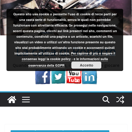
Salta
al
Questo sito usa cookie o permette l'uso di cookie di terze parti per
contenuto
una vasta serie di funzionalità, senza le quali non potrebbe
funzionare con altrettanta efficacia. Se prosegui nella navigazione,
scorri questa pagina, clicchi sui link presenti nel sito, commenti un
contenuto, condividi una pagina o un articolo, scarichi un file,
visualizzi un video o utilizzi un'altra funzione presente su questo
La casa di Roberto
sito stai probabilmente attivando un cookie e acconsenti quindi
implicitamente all'utilizzo di cookie.
Per capirne di più o negare il
consenso leggi la cookie policy - e le informazioni sulla
Quando il gioco si fa duro, i sardi iniziano a giocare
Accetto
osservanza della GDPR