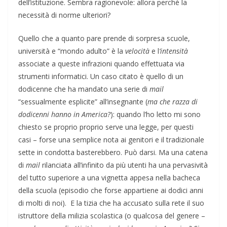
dell’istituzione. Sembra ragionevole: allora perché la
necessità di norme ulteriori?
Quello che a quanto pare prende di sorpresa scuole,
università e “mondo adulto” è la
velocità
e l
‘intensità
associate a queste infrazioni quando effettuata via
strumenti informatici. Un caso citato è quello di un
dodicenne che ha mandato una serie di
mail
“sessualmente esplicite” all’insegnante (
ma che razza di
dodicenni hanno in America?
): quando l’ho letto mi sono
chiesto se proprio proprio serve una legge, per questi
casi – forse una semplice nota ai genitori e il tradizionale
sette in condotta basterebbero. Può darsi. Ma una catena
di
mail
rilanciata all’infinito da più utenti ha una pervasività
del tutto superiore a una vignetta appesa nella bacheca
della scuola (episodio che forse appartiene ai dodici anni
di molti di noi). E la tizia che ha accusato sulla rete il suo
istruttore della milizia scolastica (o qualcosa del genere –