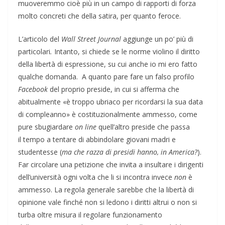
muoveremmo cioè più in un campo di rapporti di forza
molto concreti che della satira, per quanto feroce.
L’articolo del
Wall Street Journal
aggiunge un po’ più di
particolari
.
Intanto, si chiede se le norme violino il diritto
della libertà di espressione, su cui anche io mi ero fatto
qualche domanda. A quanto pare fare un falso profilo
Facebook
del proprio preside, in cui si afferma che
abitualmente «è troppo ubriaco per ricordarsi la sua data
di compleanno» è costituzionalmente ammesso, come
pure sbugiardare
on line
quell’altro preside che passa
il tempo a tentare di abbindolare giovani madri e
studentesse (
ma che razza di presidi hanno, in America?
).
Far circolare una petizione che invita a insultare i dirigenti
dell’università ogni volta che li si incontra invece
non
è
ammesso. La regola generale sarebbe che la libertà di
opinione vale finché non si ledono i diritti altrui o non si
turba oltre misura il regolare funzionamento