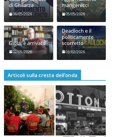
di Ghilarza
mangerecci
06/05/2026
05/05/2026
Deadloch e il
politicamente
Gioia, è arrivato
scorretto
02/05/2026
03/02/2026
Articoli sulla cresta dell’onda