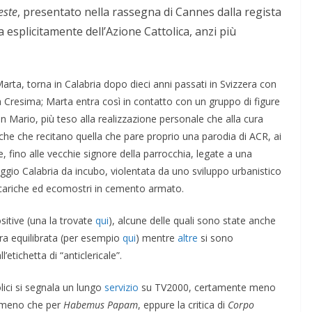
este
, presentato nella rassegna di Cannes dalla regista
 esplicitamente dell’Azione Cattolica, anzi più
ENSIERO
ta, torna in Calabria dopo dieci anni passati in Svizzera con
la Cresima; Marta entra così in contatto con un gruppo di figure
n Mario, più teso alla realizzazione personale che alla cura
COORDINATE
IL PENSIERO
OPINIONI
esche che recitano quella che pare proprio una parodia di ACR, ai
POLITICA
TESTI
, fino alle vecchie signore della parrocchia, legate a una
Indiani e pionieri
Reggio Calabria da incubo, violentata da uno sviluppo urbanistico
scariche ed ecomostri in cemento armato.
28/01/2026
Rufus
sitive (una la trovate
qui
), alcune delle quali sono state anche
era equilibrata (per esempio
qui
) mentre
altre
si sono
l’etichetta di “anticlericale”.
lici si segnala un lungo
servizio
su TV2000, certamente meno
e meno che per
Habemus Papam
, eppure la critica di
Corpo