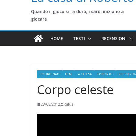
Quando il gioco si fa duro, i sardi iniziano a
giocare
HOME
TESTI
RECENSIONI
COORDINATE
FILM
LA CHIESA
PASTORALE
RECENSION
Corpo celeste
23/08/2012
Rufus