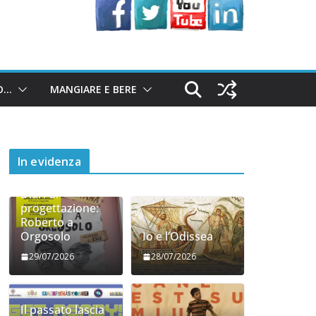
O…
MANGIARE E BERE
In evidenza
Diari di
progettazione:
Roberto a
Orgosolo
Io e l’Odissea
29/07/2026
28/07/2026
Il passato lascia