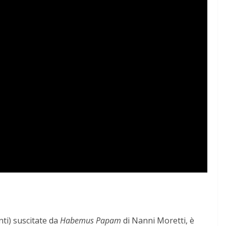
ti) suscitate da
Habemus Papam
di Nanni Moretti, è