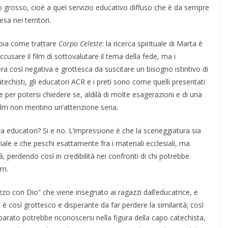
io grosso, cioè a quel servizio educativo diffuso che è da sempre
sa nei territori.
pia come trattare
Corpo Celeste
: la ricerca spirituale di Marta è
sare il film di sottovalutare il tema della fede, ma i
era così negativa e grottesca da suscitare un bisogno istintivo di
atechisti, gli educatori ACR e i preti sono come quelli presentati
 per potersi chiedere se, aldilà di molte esagerazioni e di una
film non meritino un’attenzione seria.
a educatori? Si e no. L’impressione è che la sceneggiatura sia
iale e che peschi esattamente fra i materiali ecclesiali, ma
perdendo così in credibilità nei confronti di chi potrebbe
lm.
izzo con Dio” che viene insegnato ai ragazzi dall’educatrice, e
 così grottesco e disperante da far perdere la similarità; così
to potrebbe riconoscersi nella figura della capo catechista,