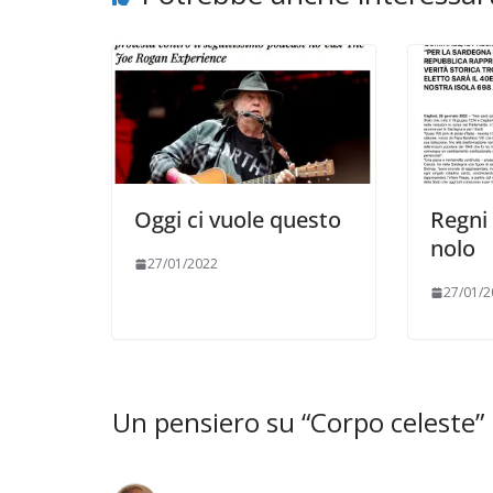
Oggi ci vuole questo
Regni 
nolo
27/01/2022
27/01/2
Un pensiero su “
Corpo celeste
”