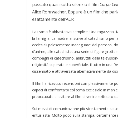
passato quasi sotto silenzio il film
Corpo Cel
e il conflitto alla
Alice Rohrwacher. Eppure è un film che parla
per la Pace di
esattamente dell’ACR.
rza
COORDINATE
EVIDENZA
IL P
La trama è abbastanza semplice. Una ragazzina, Mar
OPINIONI
POLITICA
TESTI
26
Rufus
la famiglia. La madre la iscrive al catechismo per 
Cospirazioni
ecclesiali palesemente inadeguate: dal parroco, do
d’anime, alle catechiste, una serie di figure grott
04/02/2026
Rufus
compagni di catechismo, abbruttiti dalla televisione
religiosità superata
e superficiale. Il tutto in una 
dissennato e attraversata alternativamente da di
Il film ha ricevuto recensioni complessivamente po
capaci di confrontarsi col tema ecclesiale in mani
preoccupate di evitare al film di venire stritolato dal
Sui mezzi di comunicazione più strettamente catto
entusiasta. Molto poco sulla stampa, certament