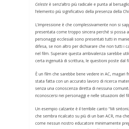
Celeste
è senz’altro più radicale e punta al bersagl
l’elemento più significativo della presenza della Chie
L’impressione è che complessivamente non si sap
presentata come troppo sincera perché si possa accu
personaggi ecclesiali sono presentati tutti in mani
difesa, se non altro per dichiarare che non tutti i c
nel film. Superare questa ambivalenza sarebbe utile
certa ingenuità di scrittura, le questioni poste dal 
È un film che sarebbe bene vedere in AC, magari fr
stata fatta con un accurato lavoro di ricerca mater
senza una conoscenza diretta di nessuna comunità, 
riconoscersi nei personaggi e nelle situazioni del fi
Un esempio calzante è il terribile canto “Mi sinton
che sembra ricalcato su più di un ban ACR, ma che è
come nessun nostro educatore minimamente prepara