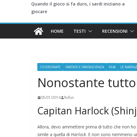
Quando il gioco si fa duro, i sardi iniziano a
giocare
HOME
TESTI
RECENSIONI
COORDINATE
FANTASY E FANTASCIENZA
FILM
LE NARRAZ
Nonostante tutto
05/01/2014
Rufus
Capitan Harlock (Shin
Allora, devo ammettere prima di tutto che non ho
simile a quella di
Harlock
. E non sono nemmeno un 