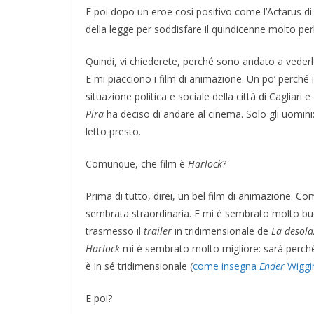
e il conflitto alla
E poi dopo un eroe così positivo come l’Actarus d
per la Pace di
della legge per soddisfare il quindicenne molto pe
rza
COORDINATE
EVIDENZA
IL P
Quindi, vi chiederete, perché sono andato a vederl
OPINIONI
POLITICA
TESTI
26
Rufus
E mi piacciono i film di animazione. Un po’ perché
Cospirazioni
situazione politica e sociale della città di Caglia
Pira
ha deciso di andare al cinema. Solo gli uomin
04/02/2026
Rufus
letto presto.
Comunque, che film è
Harlock
?
Prima di tutto, direi, un bel film di animazione. 
sembrata straordinaria. E mi è sembrato molto buon
trasmesso il
trailer
in tridimensionale de
La desola
Harlock
mi è sembrato molto migliore: sarà perché
è in sé tridimensionale (
come insegna
Ender
Wiggi
E poi?