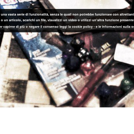
 una vasta serie di funzionalità, senza le quali non potrebbe funzionare con altrettanta
 un articolo, scarichi un file, visualizzi un video o utilizzi un'altra funzione prese
er capirne di più o negare il consenso leggi la cookie policy - e le informazioni sulla