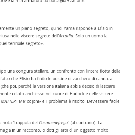
! Dov’è la mia armatura da battaglia?! Ah-ah».
temente un piano segreto, quindi Yama risponde a Efisio in
iusa nelle viscere segrete dell’
Arcadia
. Solo un uomo la
uel terrribile segreto».
tipo una congiura stellare, un confronto con l’intera flotta della
il fatto che Efisio ha finito le bustine di zucchero di canna: a
(che poi, perché la versione italiana abbia deciso di lasciare
mente celato anch’esso nel cuore di Harlock e nelle viscere
 MATTER
!! Me’ cojoni» e il problema è risolto. Dev’essere facile
la nota “trappola del
Cosamenefrega
” (al contrario). La
magia in un racconto, o doti gli eroi di un oggetto molto