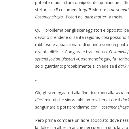
potente o addirittura onnipotente, qualunque diffico
stellare!». «E cosamenefrega?! Motore a
dark matt
Cosamenefrega
!! Poteri del
dark matter
, a me!!».
Qui il problema per gli sceneggiatori è opposto: p
devono prenderle di santa ragione, così possono 
rabbioso e appassionato di quando sono in punto d
diventa difficile. Congiura e tradimento:
Cosamenef
system
!
Jovian Blaster
! «Cosamenefrega», fa Harlock
solo guardarlo: probabilmente si chiede se il
dark 
…
Ok, gli sceneggiatori alla fine ricorrono alla
vera
arm
dieci
minuti che sinora abbiamo scherzato e il
dar
sanguinare e poi riprendiamo con il
cosamenefrega
Però prima compare un fiore sbocciato dove nessun
la dolcezza alberga anche nei cuori più duri, la vit