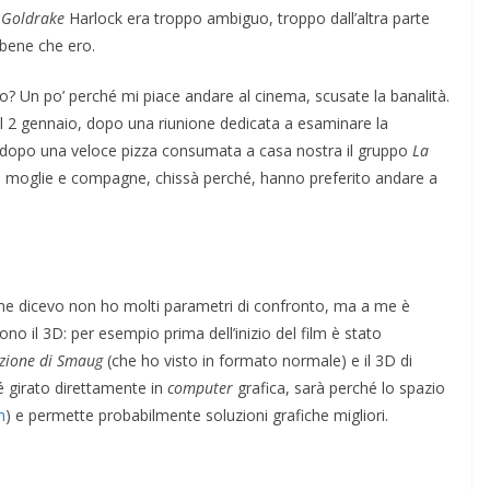
i
Goldrake
Harlock era troppo ambiguo, troppo dall’altra parte
rbene che ero.
ENSIERO
o? Un po’ perché mi piace andare al cinema, scusate la banalità.
 il 2 gennaio, dopo una riunione dedicata a esaminare la
ri e dopo una veloce pizza consumata a casa nostra il gruppo
La
COORDINATE
IL PENSIERO
OPINIONI
i: moglie e compagne, chissà perché, hanno preferito andare a
POLITICA
TESTI
Indiani e pionieri
28/01/2026
Rufus
Come dicevo non ho molti parametri di confronto, ma a me è
o il 3D: per esempio prima dell’inizio del film è stato
zione di Smaug
(che ho visto in formato normale) e il 3D di
 girato direttamente in
computer
grafica, sarà perché lo spazio
n
) e permette probabilmente soluzioni grafiche migliori.