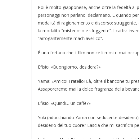
Poi è molto giapponese, anche oltre la fedeltà al pe
personaggi non parlano: declamano. E quando pens
modalità di ragionamento e discorso: struggente, 
la modalità “misterioso e sfuggente”. I cattivi in
“arrogantemente machiavellico”.
È una fortuna che il film non ce li mostri mai occupa
Efisio: «Buongiorno, desidera?»
Yama: «Amico! Fratello! Là, oltre il bancone tu pr
Assaporeremo mai la dolce fragranza della bevanda 
Efisio: «Quindi… un caffè?».
Yuki (adocchiando Yama con seducente desiderio)
desiderio del tuo cuore? Lascia che mi sacrifichi pe