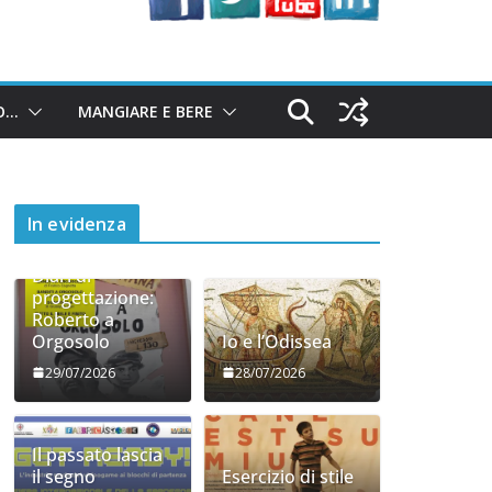
O…
MANGIARE E BERE
In evidenza
Diari di
progettazione:
Roberto a
Orgosolo
Io e l’Odissea
29/07/2026
28/07/2026
Il passato lascia
il segno
Esercizio di stile