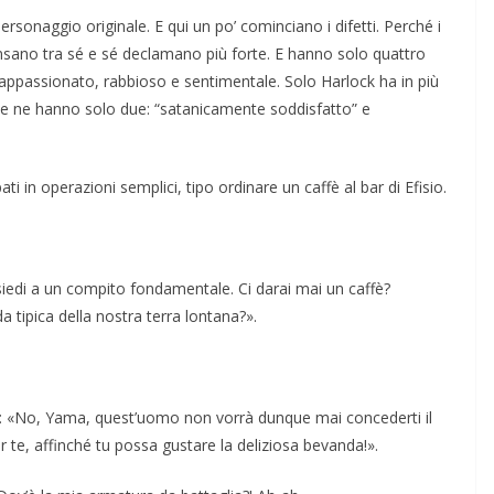
rsonaggio originale. E qui un po’ cominciano i difetti. Perché i
ano tra sé e sé declamano più forte. E hanno solo quattro
appassionato, rabbioso e sentimentale. Solo Harlock ha in più
vece ne hanno solo due: “satanicamente soddisfatto” e
ti in operazioni semplici, tipo ordinare un caffè al bar di Efisio.
esiedi a un compito fondamentale. Ci darai mai un caffè?
tipica della nostra terra lontana?».
: «No, Yama, quest’uomo non vorrà dunque mai concederti il
r te, affinché tu possa gustare la deliziosa bevanda!».