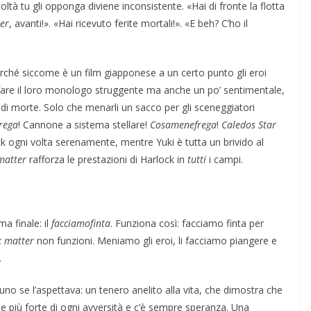
ltà tu gli opponga diviene inconsistente. «Hai di fronte la flotta
er
, avanti!». «Hai ricevuto ferite mortali!». «E beh? C’ho il
erché siccome è un film giapponese a un certo punto gli eroi
fare il loro monologo struggente ma anche un po’ sentimentale,
i morte. Solo che menarli un sacco per gli sceneggiatori
rega
! Cannone a sistema stellare!
Cosamenefrega
!
Caledos Star
 ogni volta serenamente, mentre Yuki è tutta un brivido al
matter
rafforza le prestazioni di Harlock in
tutti
i campi.
a finale: il
facciamofinta
. Funziona così: facciamo finta per
k matter
non funzioni. Meniamo gli eroi, li facciamo piangere e
.
o se l’aspettava: un tenero anelito alla vita, che dimostra che
a e più forte di ogni avversità e c’è sempre speranza. Una