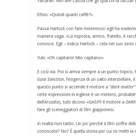
Yattaran: «Ah-ah!! Lascia che gli spacchi la faccia!
Efisio: «Quindi quanti caffè?».
Passa Harlock con fare misterioso: egli ha eviden
maniera vaga. «La risposta, amico, fratello, è racch
conosce. Egli – indica Harlock – cela nel suo seno q
Yuki: «Oh capitano! Mio capitano».
E così via. Poi si arriva sempre a un punto topico, 
Gaia Sanction
, l’esigenza di un salto interstellare, 
questo punto si accende il motore a
“dark matter”
certe espressioni in inglese è un mistero, probabil
dell’
Arcadia
), tutti dicono «GASP!! Il motore a
DARK
fare gli sceneggiatori di film giapponesi.
In realtà non tanto. Un po’ perché il film soffre del
conoscete? No? È quella storia per cui se metti la 