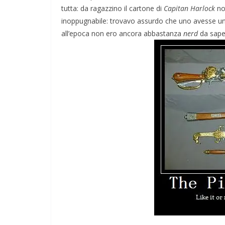
tutta: da ragazzino il cartone di
Capitan Harlock
no
inoppugnabile: trovavo assurdo che uno avesse un
all’epoca non ero ancora abbastanza
nerd
da saper
TE
GIOCHI
IL PENSIERO
POLITICA
ONI
TESTI