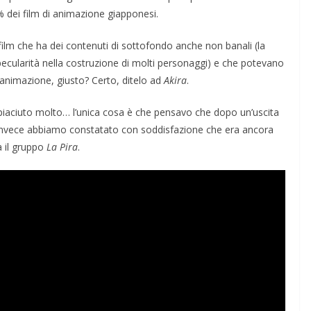
9% dei film di animazione giapponesi.
film che ha dei contenuti di sottofondo anche non banali (la
 specularità nella costruzione di molti personaggi) e che potevano
i animazione, giusto? Certo, ditelo ad
Akira
.
piaciuto molto… l’unica cosa è che pensavo che dopo un’uscita
. Invece abbiamo constatato con soddisfazione che era ancora
a il gruppo
La Pira
.