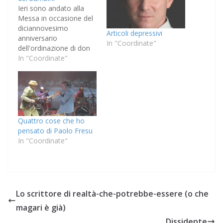
Ieri sono andato alla
Messa in occasione del
diciannovesimo
Articoli depressivi
anniversario
In "Coordinate"
dell'ordinazione di don
Giulio Madeddu. Al
In "Coordinate"
momento della colletta
(la preghiera che il
sacerdote pronuncia fra
i riti di ingresso e la
liturgia della Parola, per
predisporre l'assemblea
Quattro cose che ho
ormai costituita
pensato di Paolo Fresu
all'ascolto), Giulio ha
In "Coordinate"
letto ad alta voce il
testo, rubricato…
Lo scrittore di realtà-che-potrebbe-essere (o che
magari è già)
Dissidente