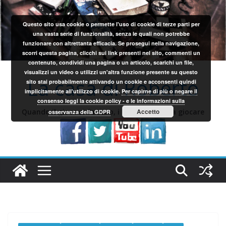
Salta
al
Questo sito usa cookie o permette l'uso di cookie di terze parti per
contenuto
una vasta serie di funzionalità, senza le quali non potrebbe
funzionare con altrettanta efficacia. Se prosegui nella navigazione,
scorri questa pagina, clicchi sui link presenti nel sito, commenti un
contenuto, condividi una pagina o un articolo, scarichi un file,
visualizzi un video o utilizzi un'altra funzione presente su questo
La casa di Roberto
sito stai probabilmente attivando un cookie e acconsenti quindi
implicitamente all'utilizzo di cookie.
Per capirne di più o negare il
consenso leggi la cookie policy - e le informazioni sulla
Quando il gioco si fa duro, i sardi iniziano a giocare
Accetto
osservanza della GDPR