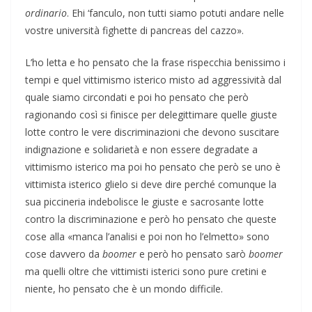
ordinario
. Ehi ‘fanculo, non tutti siamo potuti andare nelle
vostre università fighette di pancreas del cazzo».
L’ho letta e ho pensato che la frase rispecchia benissimo i
tempi e quel vittimismo isterico misto ad aggressività dal
quale siamo circondati e poi ho pensato che però
ragionando così si finisce per delegittimare quelle giuste
lotte contro le vere discriminazioni che devono suscitare
indignazione e solidarietà e non essere degradate a
vittimismo isterico ma poi ho pensato che però se uno è
vittimista isterico glielo si deve dire perché comunque la
sua piccineria indebolisce le giuste e sacrosante lotte
contro la discriminazione e però ho pensato che queste
cose alla «manca l’analisi e poi non ho l’elmetto» sono
cose davvero da
boomer
e però ho pensato sarò
boomer
ma quelli oltre che vittimisti isterici sono pure cretini e
niente, ho pensato che è un mondo difficile.