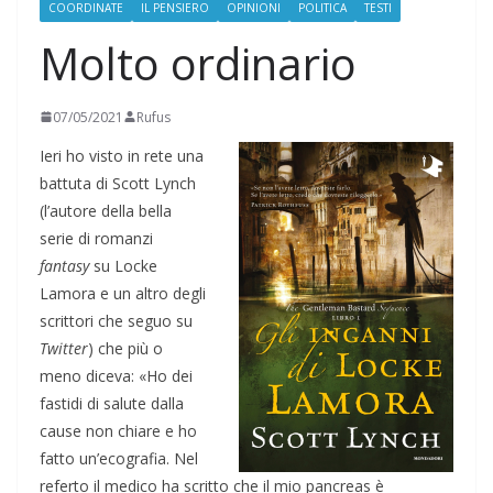
COORDINATE
IL PENSIERO
OPINIONI
POLITICA
TESTI
Molto ordinario
07/05/2021
Rufus
Ieri ho visto in rete una
battuta di Scott Lynch
(l’autore della bella
serie di romanzi
fantasy
su Locke
Lamora e un altro degli
scrittori che seguo su
Twitter
) che più o
meno diceva: «Ho dei
fastidi di salute dalla
cause non chiare e ho
fatto un’ecografia. Nel
referto il medico ha scritto che il mio pancreas è