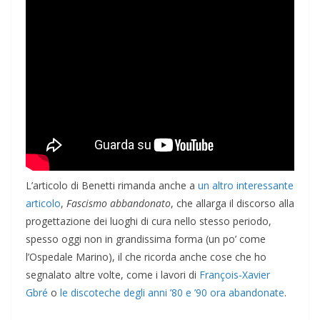
L’articolo di Benetti rimanda anche a
un altro interessante
articolo
,
Fascismo abbandonato
, che allarga il discorso alla
progettazione dei luoghi di cura nello stesso periodo,
spesso oggi non in grandissima forma (un po’ come
l’Ospedale Marino), il che ricorda anche cose che ho
segnalato altre volte, come i lavori di
François-Xavier
Gbré
o
le discoteche degli anni ’80 e ’90 ora abandonate
.