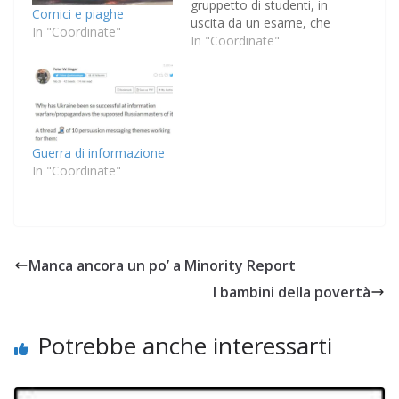
gruppetto di studenti, in
Cornici e piaghe
uscita da un esame, che
In "Coordinate"
fa capannello e
In "Coordinate"
si scambia storielle
universitarie. Man mano
i racconti si appuntano
su una professoressa in
particolare, forse la
stessa dell'esame.
Guerra di informazione
Effettivamente un po'
In "Coordinate"
bizzarra. Uno racconta
di un…
Manca ancora un po’ a Minority Report
I bambini della povertà
Potrebbe anche interessarti