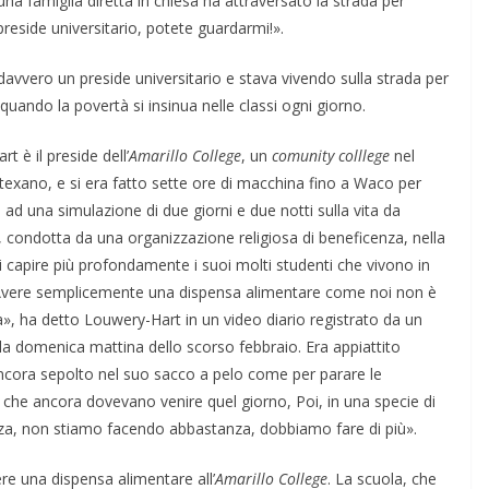
una famiglia diretta in chiesa ha attraversato la strada per
 preside universitario, potete guardarmi!».
davvero un preside universitario e stava vivendo sulla strada per
uando la povertà si insinua nelle classi ogni giorno.
t è il preside dell’
Amarillo College
, un
comunity colllege
nel
texano, e si era fatto sette ore di macchina fino a Waco per
 ad una simulazione di due giorni e due notti sulla vita da
 condotta da una organizzazione religiosa di beneficenza, nella
 capire più profondamente i suoi molti studenti che vivono in
Avere semplicemente una dispensa alimentare come noi non è
», ha detto Louwery-Hart in un video diario registrato da un
la domenica mattina dello scorso febbraio. Era appiattito
ancora sepolto nel suo sacco a pelo come per parare le
i che ancora dovevano venire quel giorno, Poi, in una specie di
nza, non stiamo facendo abbastanza, dobbiamo fare di più».
re una dispensa alimentare all’
Amarillo College
. La scuola, che