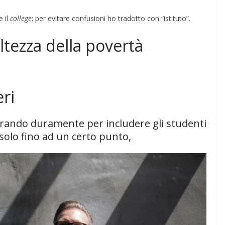
e il
college
; per evitare confusioni ho tradotto con “istituto”.
ltezza della povertà
PENSIERO
COORDINATE
IL PENSIERO
OPINIONI
ri
POLITICA
TESTI
Indiani e pionieri
vorando duramente per includere gli studenti
28/01/2026
Rufus
solo fino ad un certo punto,