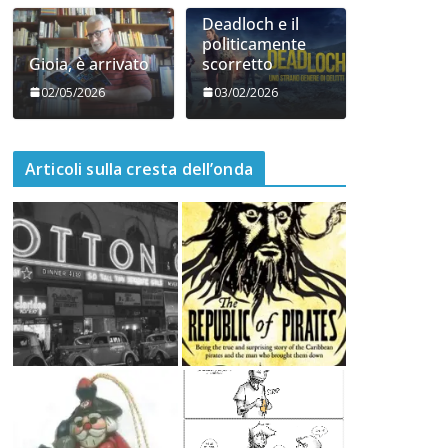
di Ghilarza
mangerecci
06/05/2026
05/05/2026
Deadloch e il
politicamente
Gioia, è arrivato
scorretto
02/05/2026
03/02/2026
Articoli sulla cresta dell’onda