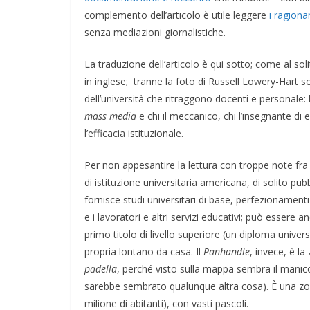
complemento dell’articolo è utile leggere
i ragiona
senza mediazioni giornalistiche.
La traduzione dell’articolo è qui sotto; come al so
in inglese; tranne la foto di Russell Lowery-Hart sott
dell’università che ritraggono docenti e personale: 
mass media
e chi il meccanico, chi l’insegnante di e
l’efficacia istituzionale.
Per non appesantire la lettura con troppe note fra 
di istituzione universitaria americana, di solito pub
fornisce studi universitari di base, perfezionament
e i lavoratori e altri servizi educativi; può essere
primo titolo di livello superiore (un diploma univers
propria lontano da casa. Il
Panhandle
, invece, è la
padella
, perché visto sulla mappa sembra il manic
TE
GIOCHI
IL PENSIERO
POLITICA
sarebbe sembrato qualunque altra cosa). È una z
IONI
TESTI
milione di abitanti), con vasti pascoli.