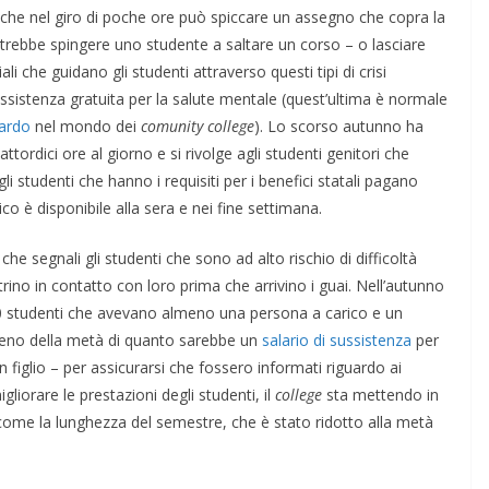
che nel giro di poche ore può spiccare un assegno che copra la
potrebbe spingere uno studente a saltare un corso – o lasciare
ali che guidano gli studenti attraverso questi tipi di crisi
e assistenza gratuita per la salute mentale (quest’ultima è normale
pardo
nel mondo dei
comunity college
). Lo scorso autunno ha
ordici ore al giorno e si rivolge agli studenti genitori che
li studenti che hanno i requisiti per i benefici statali pagano
ico è disponibile alla sera e nei fine settimana.
che segnali gli studenti che sono ad alto rischio di difficoltà
rino in contatto con loro prima che arrivino i guai. Nell’autunno
0 studenti che avevano almeno una persona a carico e un
– meno della metà di quanto sarebbe un
salario di sussistenza
per
iglio – per assicurarsi che fossero informati riguardo ai
igliorare le prestazioni degli studenti, il
college
sta mettendo in
ome la lunghezza del semestre, che è stato ridotto alla metà