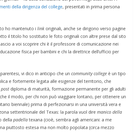
menti della dirigenza del college
, presentati in prima persona
lito ho mantenuto i
link
originali, anche se dirigono verso pagine
o il titolo ho sostituito le foto originali con altre prese dal sito
lascio a voi scoprire chi è il professore di comunicazione nei
ducazione fisica per bambini e chi la direttrice dell’ufficio per
parentesi, vi dico in anticipo che un
community college
è un tipo
blica e fortemente legata alle esigenze del territorio, che
i
post
diploma di maturità, formazione permanente per gli adulti
 anche il modo, per chi non può viaggiare lontano, per ottenere un
itario biennale) prima di perfezionarsi in una università vera e
 zona settentrionale del Texas: la parola vuol dire
manico della
o della
padella
texana (cioè, sembra agli americani: a me
ona piuttosto estesa ma non molto popolata (circa mezzo