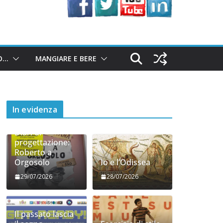
O…
MANGIARE E BERE
In evidenza
Diari di
progettazione:
Roberto a
Orgosolo
Io e l’Odissea
29/07/2026
28/07/2026
Il passato lascia