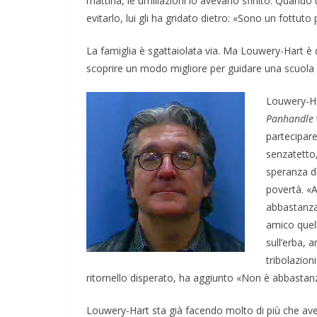
mattina, le umiliazioni lo avevano sfinito. Quando 
evitarlo, lui gli ha gridato dietro: «Sono un fottuto
La famiglia è sgattaiolata via. Ma Louwery-Hart è 
scoprire un modo migliore per guidare una scuola q
Louwery-Har
Panhandle
partecipare
senzatetto,
speranza di
povertà. «
abbastanza
amico quel
sull’erba, 
tribolazion
ritornello disperato, ha aggiunto «Non è abbasta
Louwery-Hart sta già facendo molto di più che ave