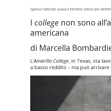
e il conflitto alla
Spesso l’articolo usava il termine
school
per definir
per la Pace di
rza
I
college
non sono all’a
COORDINATE
EVIDENZA
IL 
OPINIONI
POLITICA
TESTI
26
Rufus
americana
Cospirazioni
di Marcella Bombardie
04/02/2026
Rufus
L’
Amarillo College
, in Texas, sta la
a basso reddito – ma può arrivare 