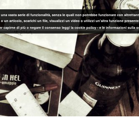
 una vasta serie di funzionalità, senza le quali non potrebbe funzionare con altrettanta
 un articolo, scarichi un file, visualizzi un video o utilizzi un'altra funzione prese
er capirne di più o negare il consenso leggi la cookie policy - e le informazioni sulla