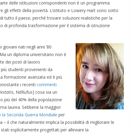
arte delle istituzioni corrispondenti non è un programma
 gli effetti della povertà. L’istituto e Lowery-Hart sono sotto
i tutto il paese, perché trovare soluzioni realistiche per la
 di profonda trasformazione per il sistema di istruzione
i giovani nati negli anni ’80
 Ma un diploma universitario non è
e dei posti di lavoro
 più studenti provenienti da
una formazione avanzata ed è più
onostante i recenti
commenti
estatis
, NdRufus] cosa sia un
no più del 40% della popolazione
rima laurea. Sebbene la maggior
 la Seconda Guerra Mondiale
per
– il che naturalmente implica la possibilità di migliorare le
ati esplicitamente progettati per alleviare la