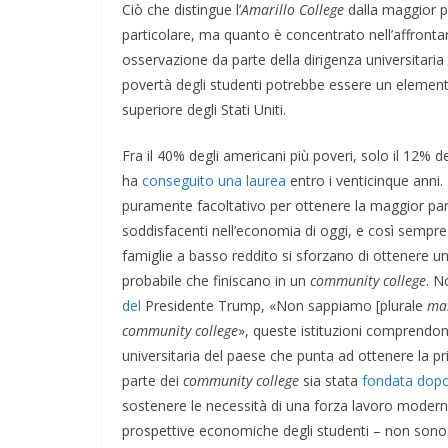
Ciò che distingue l’
Amarillo College
dalla maggior p
particolare, ma quanto è concentrato nell’affrontare
osservazione da parte della dirigenza universitaria d
povertà degli studenti potrebbe essere un elemento
superiore degli Stati Uniti.
Fra il 40% degli americani più poveri, solo il 12% de
ha
conseguito una laurea
entro i venticinque anni.
puramente facoltativo per ottenere la maggior part
soddisfacenti nell’economia di oggi, e così sempre
famiglie a basso reddito si sforzano di ottenere 
probabile che finiscano in un
community college
. N
del
Presidente Trump, «Non sappiamo [plurale
mai
community college
», queste istituzioni comprendo
universitaria del paese che punta ad ottenere la p
parte dei
community college
sia stata
fondata dopo
sostenere le necessità di una forza lavoro moderna 
prospettive economiche degli studenti – non sono st