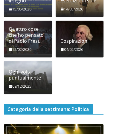
il segno
Esercizio di stile
15/05/2026
14/05/2026
Quattro cose
che ho pensato
di Paolo Fresu
Cospirazioni
12/02/2026
04/02/2026
Ogni volta
puntualmente
09/12/2025
Categoria della settimana: Politica