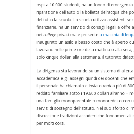
ospita 10.000 studenti, ha un fondo di emergenza 
riparazione dell’auto o la bolletta dell’acqua che 
del tutto la scuola. La scuola utilizza assistenti soci
finanziarie, ha un servizio di consigli legali e offr
nei
college
privati ma è presente
a macchia di leo
inaugurato un asilo a basso costo che è aperto quatt
lavorano nelle prime ore della mattina o alla sera; g
solo cinque dollari alla settimana. Il tutorato didatt
La dirigenza sta lavorando su un sistema di allerta 
accademica e gli assegni quindi dei docenti che ent
il personale ha chiamato e inviato
mail
a più di 80
reddito familiare sotto i 19.600 dollari all’anno 
una famiglia monoparentale o monoreddito con un f
servizi di sostegno dell’istituto. Nel suo sforzo di m
discussione tradizioni accademiche fondamentali c
per molti corsi.