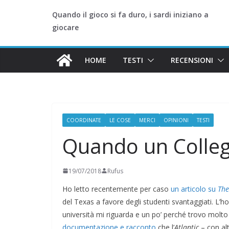
Quando il gioco si fa duro, i sardi iniziano a
giocare
HOME
TESTI
RECENSIONI
COORDINATE
LE COSE
MERCI
OPINIONI
TESTI
Quando un Colleg
19/07/2018
Rufus
Ho letto recentemente per caso
un articolo su
The
del Texas a favore degli studenti svantaggiati. L’h
università mi riguarda e un po’ perché trovo molto i
documentazione e racconto
che l’
Atlantic
– con alt