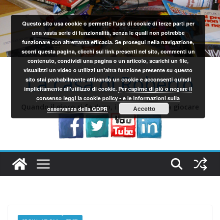
Salta
al
Questo sito usa cookie o permette l'uso di cookie di terze parti per
contenuto
una vasta serie di funzionalità, senza le quali non potrebbe
funzionare con altrettanta efficacia. Se prosegui nella navigazione,
scorri questa pagina, clicchi sui link presenti nel sito, commenti un
contenuto, condividi una pagina o un articolo, scarichi un file,
visualizzi un video o utilizzi un'altra funzione presente su questo
La casa di Roberto
sito stai probabilmente attivando un cookie e acconsenti quindi
implicitamente all'utilizzo di cookie.
Per capirne di più o negare il
consenso leggi la cookie policy - e le informazioni sulla
Quando il gioco si fa duro, i sardi iniziano a giocare
Accetto
osservanza della GDPR