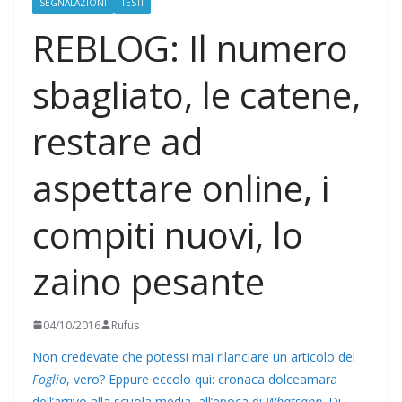
SEGNALAZIONI
TESTI
REBLOG: Il numero
sbagliato, le catene,
restare ad
aspettare online, i
compiti nuovi, lo
zaino pesante
04/10/2016
Rufus
Non credevate che potessi mai rilanciare un articolo del
Foglio
, vero? Eppure eccolo qui: cronaca dolceamara
dell’arrivo alla scuola media, all’epoca di
Whatsapp
. Di