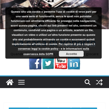
Salta
al
Questo sito usa cookie o permette l'uso di cookie di terze parti per
contenuto
una vasta serie di funzionalità, senza le quali non potrebbe
funzionare con altrettanta efficacia. Se prosegui nella navigazione,
scorri questa pagina, clicchi sui link presenti nel sito, commenti un
contenuto, condividi una pagina o un articolo, scarichi un file,
visualizzi un video o utilizzi un'altra funzione presente su questo
La casa di Roberto
sito stai probabilmente attivando un cookie e acconsenti quindi
implicitamente all'utilizzo di cookie.
Per capirne di più o negare il
consenso leggi la cookie policy - e le informazioni sulla
Quando il gioco si fa duro, i sardi iniziano a giocare
Accetto
osservanza della GDPR