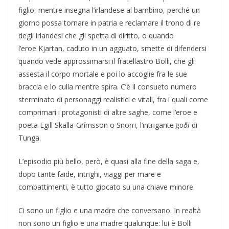
figlio, mentre insegna l’irlandese al bambino, perché un
giorno possa tornare in patria e reclamare il trono di re
degli irlandesi che gli spetta di diritto, o quando
l’eroe Kjartan, caduto in un agguato, smette di difendersi
quando vede approssimarsi il fratellastro Bolli, che gli
assesta il corpo mortale e poi lo accoglie fra le sue
braccia e lo culla mentre spira. C’è il consueto numero
sterminato di personaggi realistici e vitali, fra i quali come
comprimari i protagonisti di altre saghe, come l’eroe e
poeta Egill Skalla-Grímsson o Snorri, l’intrigante
goði
di
Tunga.
L’episodio più bello, però, è quasi alla fine della saga e,
dopo tante faide, intrighi, viaggi per mare e
combattimenti, è tutto giocato su una chiave minore.
Ci sono un figlio e una madre che conversano. In realtà
non sono un figlio e una madre qualunque: lui è Bolli