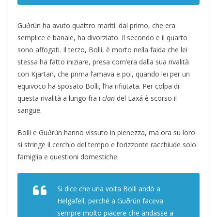
Guðrún ha avuto quattro mariti: dal primo, che era
semplice e banale, ha divorziato. Il secondo e il quarto
sono affogati. Il terzo, Bolli, è morto nella faida che lei
stessa ha fatto iniziare, presa com’era dalla sua rivalità
con Kjartan, che prima l’amava e poi, quando lei per un
equivoco ha sposato Bolli, l’ha rifiutata. Per colpa di
questa rivalità a lungo fra i
clan
del Laxá è scorso il
sangue.
Bolli e Guðrún hanno vissuto in pienezza, ma ora su loro
si stringe il cerchio del tempo e l’orizzonte racchiude solo
famiglia e questioni domestiche.
Si dice che una volta Bolli andò a
Helgafell, perché a Guðrún faceva
sempre molto piacere che andasse a