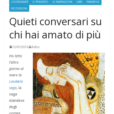
COORDINATE
IL PENSIERO
LE NARRAZIONI
LIBRI
PARABOLE
RECENSIONI
Quieti conversari su
chi hai amato di più
12/07/2016
Rufus
Ho letto
l’altro
giorno al
mare la
Laxdæla
saga
, la
saga
islandese
degli
uomini