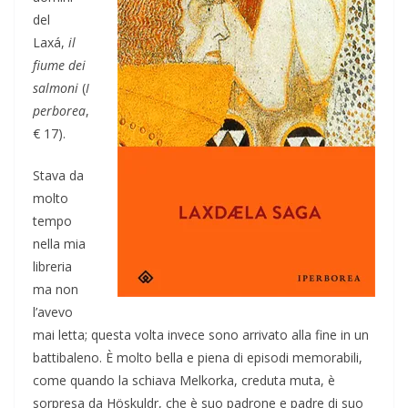
del
Laxá,
il
fiume dei
salmoni
(
I
perborea
,
€ 17).
Stava da
molto
tempo
nella mia
libreria
ma non
l’avevo
mai letta; questa volta invece sono arrivato alla fine in un
battibaleno. È molto bella e piena di episodi memorabili,
come quando la schiava Melkorka, creduta muta, è
sorpresa da Höskuldr, che è suo padrone e padre di suo