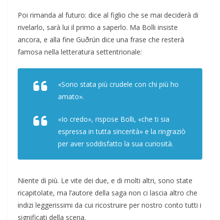
Poi rimanda al futuro: dice al figlio che se mai deciderà di
rivelarlo, sarà lui il primo a saperlo. Ma Bolli insiste
ancora, e alla fine Guðrún dice una frase che resterà
famosa nella letteratura settentrionale:
«Sono stata più crudele con chi più ho
amato».
«Io credo», rispose Bolli, «che ti sia
espressa in tutta sincerità» e la ringraziò
per aver soddisfatto la sua curiosità.
Niente di più. Le vite dei due, e di molti altri, sono state
ricapitolate, ma l’autore della saga non ci lascia altro che
indizi leggerissimi da cui ricostruire per nostro conto tutti i
significati della scena.