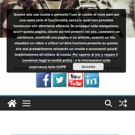
Salta
al
Questo sito usa cookie o permette l'uso di cookie di terze parti per
contenuto
una vasta serie di funzionalità, senza le quali non potrebbe
funzionare con altrettanta efficacia. Se prosegui nella navigazione,
scorri questa pagina, clicchi sui link presenti nel sito, commenti un
contenuto, condividi una pagina o un articolo, scarichi un file,
visualizzi un video o utilizzi un'altra funzione presente su questo
La casa di Roberto
sito stai probabilmente attivando un cookie e acconsenti quindi
implicitamente all'utilizzo di cookie.
Per capirne di più o negare il
consenso leggi la cookie policy - e le informazioni sulla
Accetto
osservanza della GDPR
Quando il gioco si fa duro, i sardi iniziano a giocare