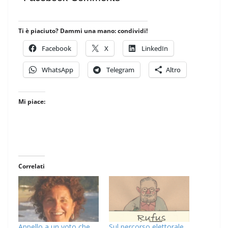
Ti è piaciuto? Dammi una mano: condividi!
Facebook
X
LinkedIn
WhatsApp
Telegram
Altro
Mi piace:
Correlati
Appello a un voto che
Sul percorso elettorale