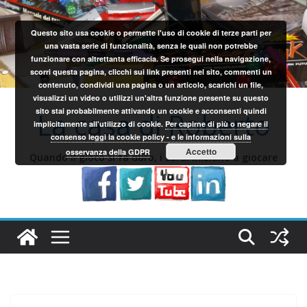
Salta
al
Questo sito usa cookie o permette l'uso di cookie di terze parti per
contenuto
una vasta serie di funzionalità, senza le quali non potrebbe
funzionare con altrettanta efficacia. Se prosegui nella navigazione,
scorri questa pagina, clicchi sui link presenti nel sito, commenti un
contenuto, condividi una pagina o un articolo, scarichi un file,
visualizzi un video o utilizzi un'altra funzione presente su questo
sito stai probabilmente attivando un cookie e acconsenti quindi
La casa di Roberto
implicitamente all'utilizzo di cookie.
Per capirne di più o negare il
consenso leggi la cookie policy - e le informazioni sulla
Accetto
osservanza della GDPR
Quando il gioco si fa duro, i sardi iniziano a giocare