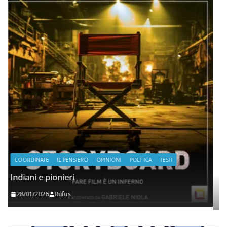
COORDINATE
IL PENSIERO
POLITICA
SEGNALAZIONI
STRANGE DAYS
Shitstorm, videogame e globalizzazione