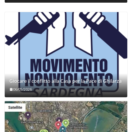
COORDINATE
IL PENSIERO
OPINIONI
POLITICA
TESTI
Indiani e pionieri
28/01/2026
Rufus
Giocare il conflitto alla Casa per la Pace di Ghilarza
06/05/2026