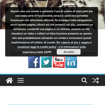
Salta
al
Questo sito usa cookie o permette l'uso di cookie di terze parti per
contenuto
una vasta serie di funzionalità, senza le quali non potrebbe
funzionare con altrettanta efficacia. Se prosegui nella navigazione,
scorri questa pagina, clicchi sui link presenti nel sito, commenti un
contenuto, condividi una pagina o un articolo, scarichi un file,
visualizzi un video o utilizzi un'altra funzione presente su questo
La casa di Roberto
sito stai probabilmente attivando un cookie e acconsenti quindi
implicitamente all'utilizzo di cookie.
Per capirne di più o negare il
consenso leggi la cookie policy - e le informazioni sulla
Accetto
osservanza della GDPR
Quando il gioco si fa duro, i sardi iniziano a giocare