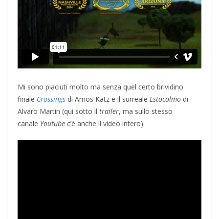
Mi sono piaciuti molto ma senza quel certo brividino
finale
Crossings
di Amos Katz e il surreale
Estocolmo
di
Alvaro Martin (qui sotto il
trailer
, ma sullo stesso
canale
Youtube
c’è anche il video intero).