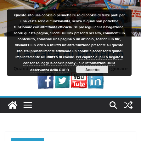
Salta
al
Questo sito usa cookie o permette l'uso di cookie di terze parti per
contenuto
una vasta serie di funzionalità, senza le quali non potrebbe
funzionare con altrettanta efficacia. Se prosegui nella navigazione,
scorri questa pagina, clicchi sui link presenti nel sito, commenti un
contenuto, condividi una pagina o un articolo, scarichi un file,
visualizzi un video o utilizzi un'altra funzione presente su questo
La casa di Roberto
sito stai probabilmente attivando un cookie e acconsenti quindi
implicitamente all'utilizzo di cookie.
Per capirne di più o negare il
consenso leggi la cookie policy - e le informazioni sulla
Quando il gioco si fa duro, i sardi iniziano a giocare
Accetto
osservanza della GDPR