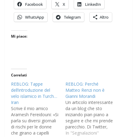
Facebook
X
LinkedIn
WhatsApp
Telegram
Altro
Mi piace:
Correlati
REBLOG: Tappe
REBLOG: Perché
dell’introduzione del
Matteo Renzi non è
velo islamico in Turch…
Gianni Morandi
Iran
Un articolo interessante
Scrive il mio amico
da un blog che sto
Aramesh Fereidouni: «Si
iniziando pian piano a
parla su diversi giornali
seguire e che mi prende
di rischi per le donne
parecchio. Di Twitter,
che girano a capelli
vecchi Gianni, giovini
In "Segnalazioni"