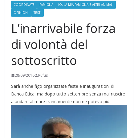
COORDINATE
FAMIGLIA
IO, LA MIA FAMIGLIA E ALTRI ANIMALI
OPINIONI
TESTI
L’inarrivabile forza
di volontà del
sottoscritto
28/09/2016
Rufus
Sarà anche figo organizzate feste e inaugurazioni di
Banca Etica, ma dopo tutto settembre senza mai riuscire
a andare al mare francamente non ne potevo più.