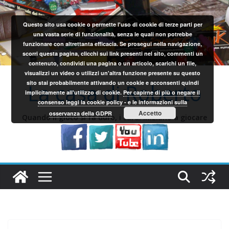
Salta
al
Questo sito usa cookie o permette l'uso di cookie di terze parti per
contenuto
una vasta serie di funzionalità, senza le quali non potrebbe
funzionare con altrettanta efficacia. Se prosegui nella navigazione,
scorri questa pagina, clicchi sui link presenti nel sito, commenti un
contenuto, condividi una pagina o un articolo, scarichi un file,
visualizzi un video o utilizzi un'altra funzione presente su questo
sito stai probabilmente attivando un cookie e acconsenti quindi
La casa di Roberto
implicitamente all'utilizzo di cookie.
Per capirne di più o negare il
consenso leggi la cookie policy - e le informazioni sulla
Accetto
osservanza della GDPR
Quando il gioco si fa duro, i sardi iniziano a giocare