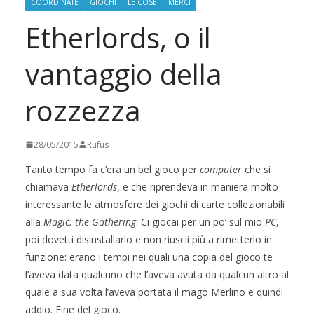
COORDINATE
GIOCHI
LE COSE
MERCI
Etherlords, o il
vantaggio della
rozzezza
28/05/2015
Rufus
Tanto tempo fa c’era un bel gioco per
computer
che si
chiamava
Etherlords
, e che riprendeva in maniera molto
interessante le atmosfere dei giochi di carte collezionabili
alla
Magic: the Gathering
. Ci giocai per un po’ sul mio
PC
,
poi dovetti disinstallarlo e non riuscii più a rimetterlo in
funzione: erano i tempi nei quali una copia del gioco te
l’aveva data qualcuno che l’aveva avuta da qualcun altro al
quale a sua volta l’aveva portata il mago Merlino e quindi
addio. Fine del gioco.