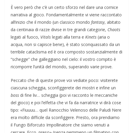
È vero però che c’è un certo sforzo nel dare una cornice
narrativa al gioco. Fondamentalmente vi viene raccontato
all’inizio che il mondo (un classico mondo
fantasy
, abitato
da centinaia di razze divise in tre grandi categorie,
Chaots
legati al fuoco,
Vitals
legati alla terra e
Kinets
(aria o
acqua, non si capisce bene), è stato sconquassato da un
terribile cataclisma ed è ora composto sostanzialmente di
“schegge” che galleggiano nel cielo: il vostro compito è
ricomporre l’unità del mondo, superando varie prove.
Peccato che di queste prove voi vediate poco: visiterete
ciascuna scheggia, sconfiggerete dei mostri e infine un
boss
di fine liv… scheggia (poi vi racconto le meccaniche
del gioco) e poi l’elfetta che vi fa da narratrice vi dirà cose
tipo: «Fiuuuu… quel Ranocchio Velenoso delle Paludi Nere
era molto difficile da sconfiggere. Presto, ora prendiamo
il Fungo Biforcuto Impollinatore che siamo venuti a
cercare. Ecco, preso» (senza nemmeno un filmatino con