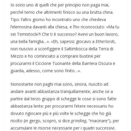
Io sono uno di quelli che per principio non paga mai,
perché temo che altrimenti finisco su una brutta china.
Tipo: l’altro giorno ho incontrato uno che chiedeva
l’elemosina davanti alla chiesa, e l’ho riconosciuto: «Ma tu
sei Temistocle?! Che ti è successo? Avevi un buon lavoro,
una bella famiglia…». «Eh, sapessi: giocavo a
Etherlords
,
non riuscivo a sconfiggere il Saltimbocca della Terra di
Mezzo e ho cominciato a comprare bustine per
procurarmi il Ciccione Tuonante della Barriera Oscura e
guarda, adesso, come sono finito…».
Nonostante non paghi mai sono, sinora, riuscito ad
andare avanti abbastanza tranquillamente, anche se a
partire dal terzo gruppo di schegge le cose si sono fatte
abbastanza lente: per procurarmi l’etere necessario ho
dovuto rigiocare più e più volte le schegge che ho già
risolto (in gergo, scopro, si dice
grinding
, “macinare”), per
accumulare le risorse necessarie per i quadri successivi.