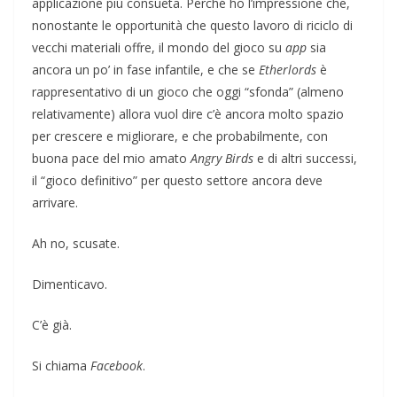
applicazione più consueta. Perché ho l’impressione che,
nonostante le opportunità che questo lavoro di riciclo di
vecchi materiali offre, il mondo del gioco su
app
sia
ancora un po’ in fase infantile, e che se
Etherlords
è
rappresentativo di un gioco che oggi “sfonda” (almeno
relativamente) allora vuol dire c’è ancora molto spazio
per crescere e migliorare, e che probabilmente, con
buona pace del mio amato
Angry Birds
e di altri successi,
il “gioco definitivo”
per questo settore ancora deve
arrivare.
Ah no, scusate.
Dimenticavo.
C’è già.
Si chiama
Facebook
.