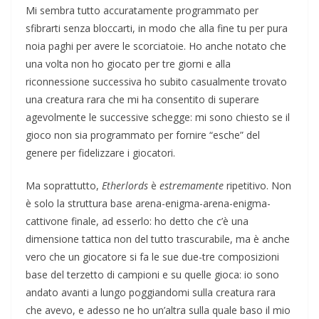
Mi sembra tutto accuratamente programmato per
sfibrarti senza bloccarti, in modo che alla fine tu per pura
noia paghi per avere le scorciatoie. Ho anche notato che
una volta non ho giocato per tre giorni e alla
riconnessione successiva ho subito casualmente trovato
una creatura rara che mi ha consentito di superare
agevolmente le successive schegge: mi sono chiesto se il
gioco non sia programmato per fornire “esche” del
genere per fidelizzare i giocatori.
Ma soprattutto,
Etherlords
è
estremamente
ripetitivo. Non
è solo la struttura base arena-enigma-arena-enigma-
cattivone finale, ad esserlo: ho detto che c’è una
dimensione tattica non del tutto trascurabile, ma è anche
vero che un giocatore si fa le sue due-tre composizioni
base del terzetto di campioni e su quelle gioca: io sono
andato avanti a lungo poggiandomi sulla creatura rara
che avevo, e adesso ne ho un’altra sulla quale baso il mio