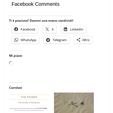
Facebook Comments
Ti è piaciuto? Dammi una mano: condividi!
Facebook
X
LinkedIn
WhatsApp
Telegram
Altro
Mi piace:
Caricamento
in
corso…
Correlati