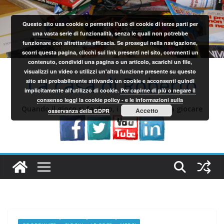
Salta
al
Questo sito usa cookie o permette l'uso di cookie di terze parti per
contenuto
una vasta serie di funzionalità, senza le quali non potrebbe
funzionare con altrettanta efficacia. Se prosegui nella navigazione,
scorri questa pagina, clicchi sui link presenti nel sito, commenti un
contenuto, condividi una pagina o un articolo, scarichi un file,
visualizzi un video o utilizzi un'altra funzione presente su questo
La casa di Roberto
sito stai probabilmente attivando un cookie e acconsenti quindi
implicitamente all'utilizzo di cookie.
Per capirne di più o negare il
consenso leggi la cookie policy - e le informazioni sulla
Quando il gioco si fa duro, i sardi iniziano a giocare
Accetto
osservanza della GDPR