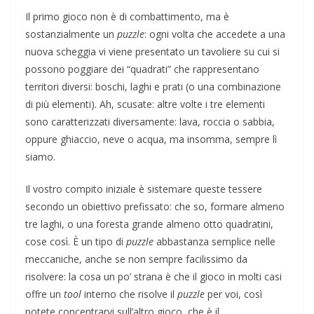
Il primo gioco non è di combattimento, ma è
sostanzialmente un
puzzle
: ogni volta che accedete a una
nuova scheggia vi viene presentato un tavoliere su cui si
possono poggiare dei “quadrati” che rappresentano
territori diversi: boschi, laghi e prati (o una combinazione
di più elementi). Ah, scusate: altre volte i tre elementi
sono caratterizzati diversamente: lava, roccia o sabbia,
oppure ghiaccio, neve o acqua, ma insomma, sempre lì
siamo.
Il vostro compito iniziale è sistemare queste tessere
secondo un obiettivo prefissato: che so, formare almeno
tre laghi, o una foresta grande almeno otto quadratini,
cose così. È un tipo di
puzzle
abbastanza semplice nelle
meccaniche, anche se non sempre facilissimo da
risolvere: la cosa un po’ strana è che il gioco in molti casi
offre un
tool
interno che risolve il
puzzle
per voi, così
potete concentrarvi sull’altro gioco, che è il