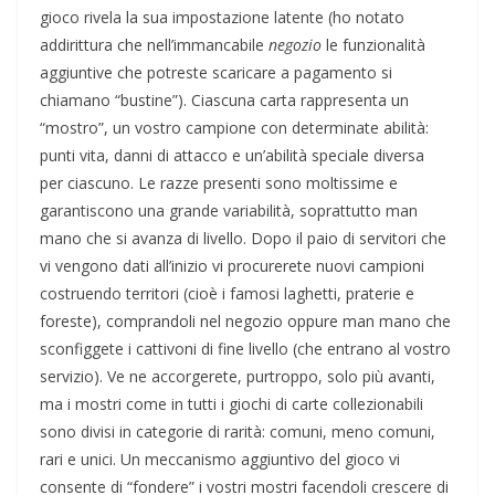
gioco rivela la sua impostazione latente (ho notato
addirittura che nell’immancabile
negozio
le funzionalità
aggiuntive che potreste scaricare a pagamento si
chiamano “bustine”). Ciascuna carta rappresenta un
“mostro”, un vostro campione con determinate abilità:
punti vita, danni di attacco e un’abilità speciale diversa
per ciascuno. Le razze presenti sono moltissime e
garantiscono una grande variabilità, soprattutto man
mano che si avanza di livello. Dopo il paio di servitori che
vi vengono dati all’inizio vi procurerete nuovi campioni
costruendo territori (cioè i famosi laghetti, praterie e
foreste), comprandoli nel negozio oppure man mano che
sconfiggete i cattivoni di fine livello (che entrano al vostro
servizio). Ve ne accorgerete, purtroppo, solo più avanti,
ma i mostri come in tutti i giochi di carte collezionabili
sono divisi in categorie di rarità: comuni, meno comuni,
rari e unici. Un meccanismo aggiuntivo del gioco vi
consente di “fondere” i vostri mostri facendoli crescere di