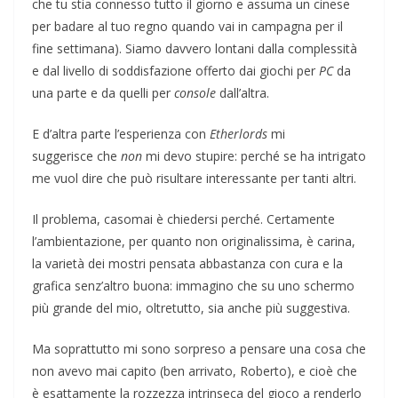
che tu stia connesso tutto il giorno e assuma un cinese
per badare al tuo regno quando vai in campagna per il
fine settimana). Siamo davvero lontani dalla complessità
e dal livello di soddisfazione offerto dai giochi per
PC
da
una parte e da quelli per
console
dall’altra.
E d’altra parte l’esperienza con
Etherlords
mi
suggerisce che
non
mi devo stupire: perché se ha intrigato
me vuol dire che può risultare interessante per tanti altri.
Il problema, casomai è chiedersi perché. Certamente
l’ambientazione, per quanto non originalissima, è carina,
la varietà dei mostri pensata abbastanza con cura e la
grafica senz’altro buona: immagino che su uno schermo
più grande del mio, oltretutto, sia anche più suggestiva.
Ma soprattutto mi sono sorpreso a pensare una cosa che
non avevo mai capito (ben arrivato, Roberto), e cioè che
è esattamente la rozzezza intrinseca del gioco a renderlo