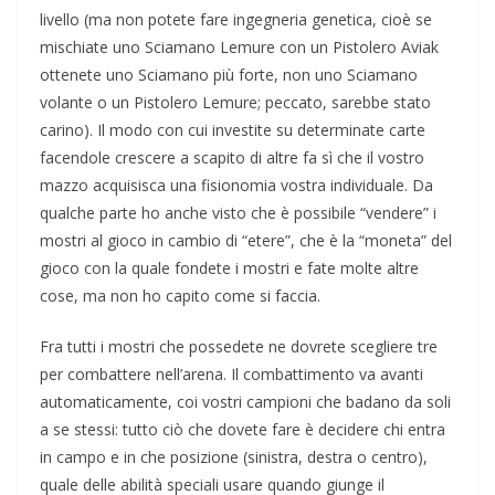
livello (ma non potete fare ingegneria genetica, cioè se
mischiate uno Sciamano Lemure con un Pistolero Aviak
ottenete uno Sciamano più forte, non uno Sciamano
volante o un Pistolero Lemure; peccato, sarebbe stato
carino). Il modo con cui investite su determinate carte
facendole crescere a scapito di altre fa sì che il vostro
mazzo acquisisca una fisionomia vostra individuale. Da
qualche parte ho anche visto che è possibile “vendere” i
mostri al gioco in cambio di “etere”, che è la “moneta” del
gioco con la quale fondete i mostri e fate molte altre
cose, ma non ho capito come si faccia.
Fra tutti i mostri che possedete ne dovrete scegliere tre
per combattere nell’arena. Il combattimento va avanti
automaticamente, coi vostri campioni che badano da soli
a se stessi: tutto ciò che dovete fare è decidere chi entra
in campo e in che posizione (sinistra, destra o centro),
quale delle abilità speciali usare quando giunge il