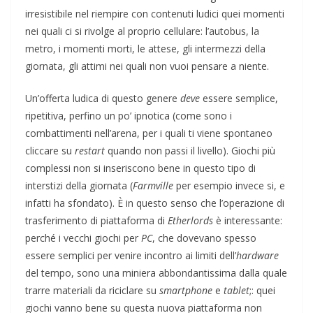
irresistibile nel riempire con contenuti ludici quei momenti
nei quali ci si rivolge al proprio cellulare: l’autobus, la
metro, i momenti morti, le attese, gli intermezzi della
giornata, gli attimi nei quali non vuoi pensare a niente.
Un’offerta ludica di questo genere
deve
essere semplice,
ripetitiva, perfino un po’ ipnotica (come sono i
combattimenti nell’arena, per i quali ti viene spontaneo
cliccare su
restart
quando non passi il livello). Giochi più
complessi non si inseriscono bene in questo tipo di
interstizi della giornata (
Farmville
per esempio invece si, e
infatti ha sfondato). È in questo senso che l’operazione di
trasferimento di piattaforma di
Etherlords
è interessante:
perché i vecchi giochi per
PC
, che dovevano spesso
essere semplici per venire incontro ai limiti dell’
hardware
del tempo, sono una miniera abbondantissima dalla quale
trarre materiali da riciclare su
smartphone
e
tablet
;: quei
giochi vanno bene su questa nuova piattaforma non