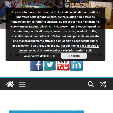
Salta
al
Questo sito usa cookie o permette l'uso di cookie di terze parti per
contenuto
una vasta serie di funzionalità, senza le quali non potrebbe
funzionare con altrettanta efficacia. Se prosegui nella navigazione,
scorri questa pagina, clicchi sui link presenti nel sito, commenti un
contenuto, condividi una pagina o un articolo, scarichi un file,
visualizzi un video o utilizzi un'altra funzione presente su questo
La casa di Roberto
sito stai probabilmente attivando un cookie e acconsenti quindi
implicitamente all'utilizzo di cookie.
Per capirne di più o negare il
consenso leggi la cookie policy - e le informazioni sulla
Quando il gioco si fa duro, i sardi iniziano a giocare
Accetto
osservanza della GDPR