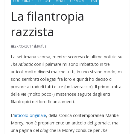
COORDINATE
LE COSE
MERCI
OPINIONI
TESTI
La filantropia
razzista
27/05/2014
Rufus
La settimana scorsa, mentre scorrevo le ultime notizie su
The Atlantic
con il palmare mi sono imbattuto in tre
articoli molto diversi ma che tutti, in uno strano modo, mi
sono sembrati collegati fra loro e quindi ho deciso di
provare a tradurli tutti e tre (un lavoraccio). Il primo tratta
delle vie (molto poco?) misteriose seguite dagli enti
filantropici nei loro finanziamenti.
L’
articolo originale
, della storica contemporanea Maribel
Morey, non è propriamente un articolo del giornale, ma
una pagina del
blog
che la Morey conduce per
The