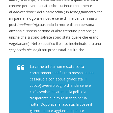
carcere per avere servito cibo cucinato malamente
all’
harvest dinner
della parrocchia (un festeggiamento che
mi pare analogo alle nostre cene di fine vendemmia o
post
tundimenta
),causando la morte di una persona
anziana e l’intossicazione di altre trentuno persone (le
uniche che si sono salvate sono state quelle che erano
vegetariane). Nello specifico il piatto incriminato era una
spepherd’s pie
: dagli atti processuali risulta che
La carne tritata non è stata cotta
correttamente ed ès tata messa in una
casseruola con acqua ghiacciata. [Il
cuoco] aveva bisogno di andarsene e
così avvolse la carne nella pellicola
trasparente e la mise in frigo per la
notte. Dopo averla lasciata, la cosse il
giorno dopo e aggiunse le patate