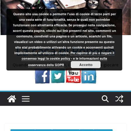
Salta
al
Questo sito usa cookie o permette l'uso di cookie di terze parti per
contenuto
una vasta serie di funzionalità, senza le quali non potrebbe
funzionare con altrettanta efficacia. Se prosegui nella navigazione,
scorri questa pagina, clicchi sui link presenti nel sito, commenti un
contenuto, condividi una pagina o un articolo, scarichi un file,
visualizzi un video o utilizzi un'altra funzione presente su questo
La casa di Roberto
sito stai probabilmente attivando un cookie e acconsenti quindi
implicitamente all'utilizzo di cookie.
Per capirne di più o negare il
consenso leggi la cookie policy - e le informazioni sulla
Quando il gioco si fa duro, i sardi iniziano a giocare
Accetto
osservanza della GDPR