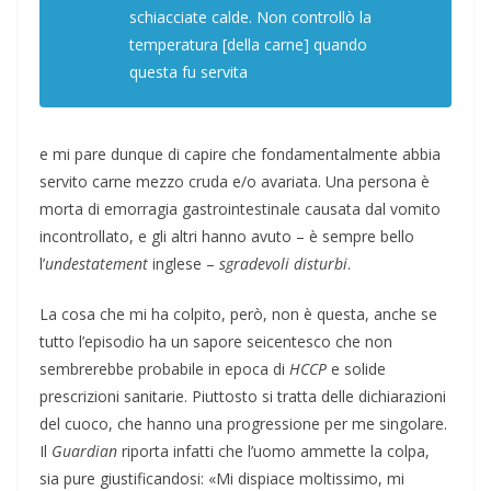
schiacciate calde. Non controllò la
temperatura [della carne] quando
questa fu servita
e mi pare dunque di capire che fondamentalmente abbia
servito carne mezzo cruda e/o avariata. Una persona è
morta di emorragia gastrointestinale causata dal vomito
incontrollato, e gli altri hanno avuto – è sempre bello
l’
undestatement
inglese –
sgradevoli disturbi
.
La cosa che mi ha colpito, però, non è questa, anche se
tutto l’episodio ha un sapore seicentesco che non
sembrerebbe probabile in epoca di
HCCP
e solide
prescrizioni sanitarie. Piuttosto si tratta delle dichiarazioni
del cuoco, che hanno una progressione per me singolare.
Il
Guardian
riporta infatti che l’uomo ammette la colpa,
sia pure giustificandosi: «Mi dispiace moltissimo, mi