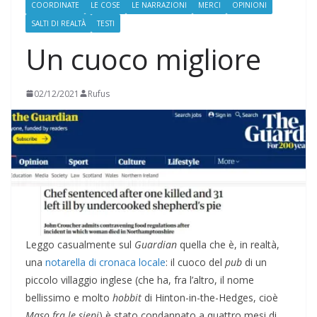
COORDINATE
LE COSE
LE NARRAZIONI
MERCI
OPINIONI
SALTI DI REALTÀ
TESTI
Un cuoco migliore
02/12/2021
Rufus
Leggo casualmente sul
Guardian
quella che è, in realtà,
una
notarella di cronaca locale
: il cuoco del
pub
di un
piccolo villaggio inglese (che ha, fra l’altro, il nome
bellissimo e molto
hobbit
di Hinton-in-the-Hedges, cioè
Maso fra le siepi
) è stato condannato a quattro mesi di