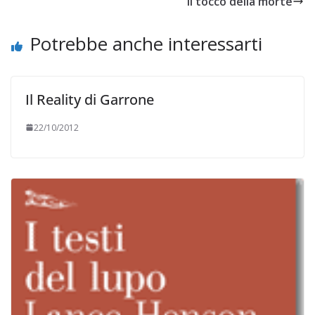
Il tocco della morte
una roba di una noia
mortale e,…
Potrebbe anche interessarti
Il Reality di Garrone
22/10/2012