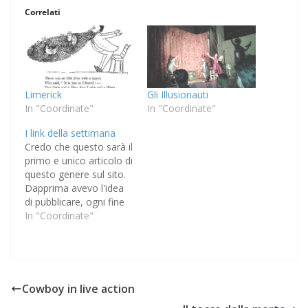
Correlati
Limerick
Gli Illusionauti
In "Coordinate"
In "Coordinate"
I link della settimana
Credo che questo sarà il
primo e unico articolo di
questo genere sul sito.
Dapprima avevo l'idea
di pubblicare, ogni fine
settimana, il riassunto
In "Coordinate"
dei link e segnalazioni
che faccio sulla rete, su
Facebook
principalmente.
Scrivendo l'articolo mi
Cowboy in live action
sono reso conto che è