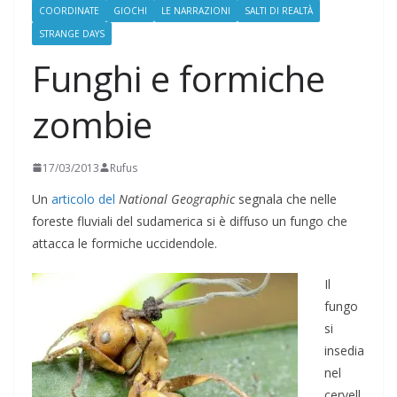
COORDINATE
GIOCHI
LE NARRAZIONI
SALTI DI REALTÀ
STRANGE DAYS
Funghi e formiche
zombie
17/03/2013
Rufus
Un
articolo del
National Geographic
segnala che nelle
foreste fluviali del sudamerica si è diffuso un fungo che
attacca le formiche uccidendole.
Il
fungo
si
insedia
nel
cervell