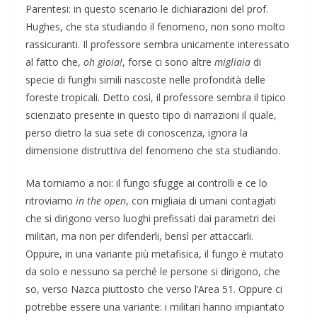
Parentesi: in questo scenario le dichiarazioni del prof.
Hughes, che sta studiando il fenomeno, non sono molto
rassicuranti. Il professore sembra unicamente interessato
al fatto che,
oh gioia!
, forse ci sono altre
migliaia
di
specie di funghi simili nascoste nelle profondità delle
foreste tropicali. Detto così, il professore sembra il tipico
scienziato presente in questo tipo di narrazioni il quale,
perso dietro la sua sete di conoscenza, ignora la
dimensione distruttiva del fenomeno che sta studiando.
Ma torniamo a noi: il fungo sfugge ai controlli e ce lo
ritroviamo
in the open
, con migliaia di umani contagiati
che si dirigono verso luoghi prefissati dai parametri dei
militari, ma non per difenderli, bensì per attaccarli.
Oppure, in una variante più metafisica, il fungo è mutato
da solo e nessuno sa perché le persone si dirigono, che
so, verso Nazca piuttosto che verso l’Area 51. Oppure ci
potrebbe essere una variante: i militari hanno impiantato