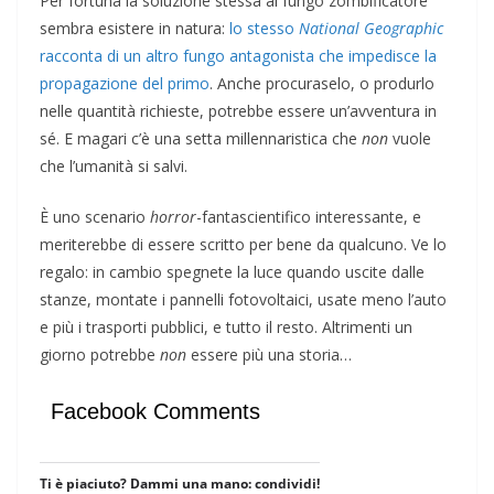
Per fortuna la soluzione stessa al fungo zombificatore
sembra esistere in natura:
lo stesso
National Geographic
racconta di un altro fungo antagonista che impedisce la
propagazione del primo
. Anche procuraselo, o produrlo
nelle quantità richieste, potrebbe essere un’avventura in
sé. E magari c’è una setta millennaristica che
non
vuole
che l’umanità si salvi.
È uno scenario
horror
-fantascientifico interessante, e
meriterebbe di essere scritto per bene da qualcuno. Ve lo
regalo: in cambio spegnete la luce quando uscite dalle
stanze, montate i pannelli fotovoltaici, usate meno l’auto
e più i trasporti pubblici, e tutto il resto. Altrimenti un
giorno potrebbe
non
essere più una storia…
Facebook Comments
Ti è piaciuto? Dammi una mano: condividi!