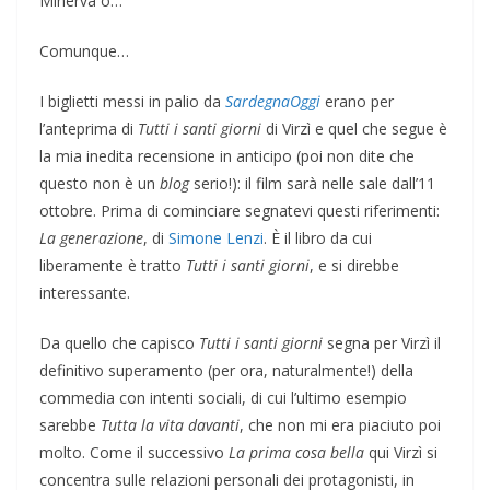
Minerva o…
Comunque…
I biglietti messi in palio da
SardegnaOggi
erano per
l’anteprima di
Tutti i santi giorni
di Virzì e quel che segue è
la mia inedita recensione in anticipo (poi non dite che
questo non è un
blog
serio!): il film sarà nelle sale dall’11
ottobre. Prima di cominciare segnatevi questi riferimenti:
La generazione
, di
Simone Lenzi
. È il libro da cui
liberamente è tratto
Tutti i santi giorni
, e si direbbe
interessante.
Da quello che capisco
Tutti i santi giorni
segna per Virzì il
definitivo superamento (per ora, naturalmente!) della
commedia con intenti sociali, di cui l’ultimo esempio
sarebbe
Tutta la vita davanti
, che non mi era piaciuto poi
molto. Come il successivo
La prima cosa bella
qui Virzì si
concentra sulle relazioni personali dei protagonisti, in