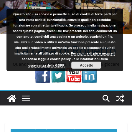
Salta
al
Questo sito usa cookie o permette l'uso di cookie di terze parti per
contenuto
una vasta serie di funzionalità, senza le quali non potrebbe
funzionare con altrettanta efficacia. Se prosegui nella navigazione,
scorri questa pagina, clicchi sui link presenti nel sito, commenti un
contenuto, condividi una pagina o un articolo, scarichi un file,
visualizzi un video o utilizzi un'altra funzione presente su questo
La casa di Roberto
sito stai probabilmente attivando un cookie e acconsenti quindi
implicitamente all'utilizzo di cookie.
Per capirne di più o negare il
consenso leggi la cookie policy - e le informazioni sulla
Quando il gioco si fa duro, i sardi iniziano a giocare
Accetto
osservanza della GDPR