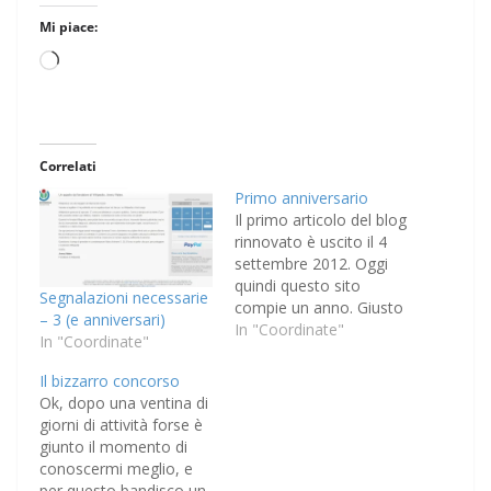
Mi piace:
Caricamento
in
corso…
Correlati
Primo anniversario
Il primo articolo del blog
rinnovato è uscito il 4
settembre 2012. Oggi
quindi questo sito
Segnalazioni necessarie
compie un anno. Giusto
– 3 (e anniversari)
per informazione, in
In "Coordinate"
In "Coordinate"
questo periodo ci sono
state 15181 visite
Il bizzarro concorso
(10659 persone) con
Ok, dopo una ventina di
29616 visualizzazioni di
giorni di attività forse è
pagina. Non credo che
giunto il momento di
siano numeri
conoscermi meglio, e
significativi, cioè non ho
per questo bandisco un