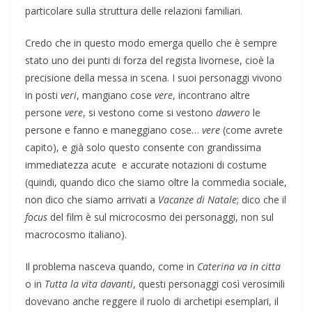
particolare sulla struttura delle relazioni familiari.
Credo che in questo modo emerga quello che è sempre
stato uno dei punti di forza del regista livornese, cioè la
precisione della messa in scena. I suoi personaggi vivono
in posti
veri
, mangiano cose
vere
, incontrano altre
persone
vere
, si vestono come si vestono
davvero
le
persone e fanno e maneggiano cose…
vere
(come avrete
capito), e già solo questo consente con grandissima
immediatezza acute e accurate notazioni di costume
(quindi, quando dico che siamo oltre la commedia sociale,
non dico che siamo arrivati a
Vacanze di Natale
; dico che il
focus
del film è sul microcosmo dei personaggi, non sul
macrocosmo italiano).
Il problema nasceva quando, come in
Caterina va in citta
o in
Tutta la vita davanti
, questi personaggi così verosimili
dovevano anche reggere il ruolo di archetipi esemplari, il