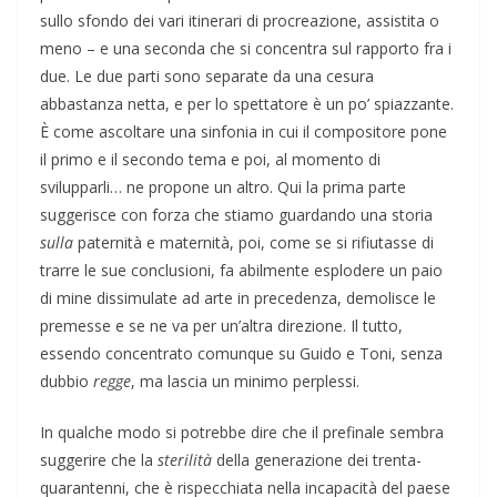
sullo sfondo dei vari itinerari di procreazione, assistita o
meno – e una seconda che si concentra sul rapporto fra i
due. Le due parti sono separate da una cesura
abbastanza netta, e per lo spettatore è un po’ spiazzante.
È come ascoltare una sinfonia in cui il compositore pone
il primo e il secondo tema e poi, al momento di
svilupparli… ne propone un altro. Qui la prima parte
suggerisce con forza che stiamo guardando una storia
sulla
paternità e maternità, poi, come se si rifiutasse di
trarre le sue conclusioni, fa abilmente esplodere un paio
di mine dissimulate ad arte in precedenza, demolisce le
premesse e se ne va per un’altra direzione. Il tutto,
essendo concentrato comunque su Guido e Toni, senza
dubbio
regge
, ma lascia un minimo perplessi.
In qualche modo si potrebbe dire che il prefinale sembra
suggerire che la
sterilità
della generazione dei trenta-
quarantenni, che è rispecchiata nella incapacità del paese