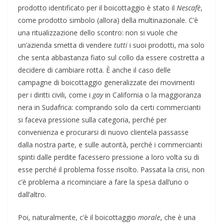
prodotto identificato per il boicottaggio è stato il
Nescafè
,
come prodotto simbolo (allora) della multinazionale. C’è
una ritualizzazione dello scontro: non si vuole che
un’azienda smetta di vendere
tutti
i suoi prodotti, ma solo
che senta abbastanza fiato sul collo da essere costretta a
decidere di cambiare rotta. È anche il caso delle
campagne di boicottaggio generalizzate dei movimenti
per i diritti civili, come i
gay
in California o la maggioranza
nera in Sudafrica: comprando solo da certi commercianti
si faceva pressione sulla categoria, perché per
convenienza e procurarsi di nuovo clientela passasse
dalla nostra parte, e sulle autorità, perché i commercianti
spinti dalle perdite facessero pressione a loro volta su di
esse perché il problema fosse risolto. Passata la crisi, non
c’è problema a ricominciare a fare la spesa dall’uno o
dall’altro.
Poi, naturalmente, c’è il boicottaggio
morale
, che è una