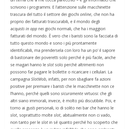
scrivono i programmi. E l’attenzione sulle macchinette
trascura del tutto il settore dei giochi
online
, che non ha
proprio dei fatturati trascurabili, e il mondo degli
acquisti
in app
nei giochi normali, che ha i maggiori
fatturati del mondo. È vero che i baristi sono la facciata di
tutto questo mondo e sono i più prontamente
identificabili, ma prendersela con loro ha un po’ il sapore
di bastonare dei poveretti solo perché è più facile, anche
se magari hanno le
slot
solo perché altrimenti non
possono far pagare le bollette o ricaricare i cellulari. La
campagna
SlotMob
, infatti, per non sbagliare fa azioni
positive per premiare i baristi che le macchinette non ce
l’hanno, perché quelli sono
sicuramente
virtuosi: che gli
altri siano immorali, invece, è molto più discutibile. Poi, e
torno ai gusti personali, io di solito nei bar che hanno le
slot
, soprattutto molte
slot
, abitualmente non ci vado,
non tanto per le
slot
in sé quanto perché ho scoperto che