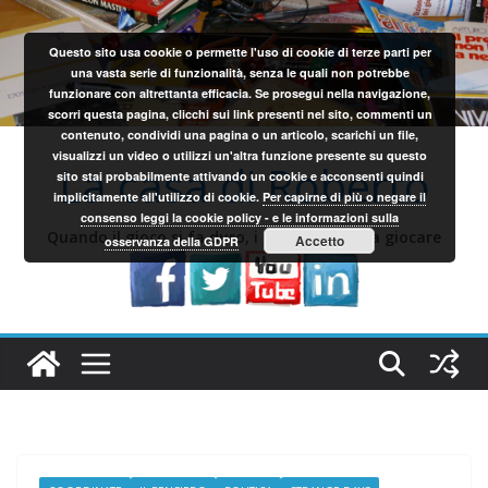
Salta
al
Questo sito usa cookie o permette l'uso di cookie di terze parti per
contenuto
una vasta serie di funzionalità, senza le quali non potrebbe
funzionare con altrettanta efficacia. Se prosegui nella navigazione,
scorri questa pagina, clicchi sui link presenti nel sito, commenti un
contenuto, condividi una pagina o un articolo, scarichi un file,
visualizzi un video o utilizzi un'altra funzione presente su questo
La casa di Roberto
sito stai probabilmente attivando un cookie e acconsenti quindi
implicitamente all'utilizzo di cookie.
Per capirne di più o negare il
consenso leggi la cookie policy - e le informazioni sulla
Quando il gioco si fa duro, i sardi iniziano a giocare
Accetto
osservanza della GDPR