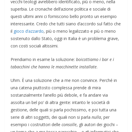
vecchi teologi avrebbero identificato, più o meno, nella
superbia. Le cronache dell’azione politica e sociale di
questi ultimi anni ci forniscono bello pronto un esempio
interessante. Credo che tutti siano d’accordo sul fatto che
il
gioco d’azzardo
, più o meno legalizzato e più o meno
sostenuto dallo Stato, oggi in Italia è un problema grave,
con costi sociali altissimi.
Prendiamo in esame la soluzione:
boicottiamo i bar e i
tabacchini che hanno le macchinette installate
.
Uhm. È una soluzione che a me non convince. Perché in
una catena piuttosto complessa prende di mira
sostanzialmente l’anello più debole, e fa andare via
assolta un bel po’ di altra gente: intanto le società di
gestione, delle quali si parla pochissimo, e poi tutta una
serie di altri soggetti, dei quali non si parla
nulla
, per
esempio i costruttori delle
consolle
, gli autori dei giochi –
un tema che a me tocca parecchio – e gli informatici che