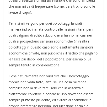
quella presenza è un indizio infallibile che sono ambienti
che non mi va di frequentare (come, peraltro, lo sono le
lavate di capo).
Temi simili valgono per quei boicottaggi lanciati in
maniera indiscriminata contro delle nazioni intere, per i
quali valgono di solito i dubbi che si hanno nei casi nei
quali si prospettano sanzioni economiche (in realtà i
boicottaggi in questo caso sono esattamente sanzioni
economiche private, non pubbliche): il rischio che paghino
le fasce più deboli della popolazione, per esempio, va
sempre tenuto in considerazione.
Il che naturalmente non vuol dire che il boicottaggio
morale non vada fatto, anzi: se una cosa mi rende
complice non la devo fare; solo che in assenza di
piattaforme collettive e condivise uno dovrebbe essere
sempre piuttosto prudente, ed evitare di scambiare le
proprie preferenze personali per un’azione sociale e