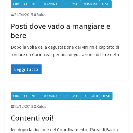
CIBO E CUCINE
COORDINATE
LE COSE
OPINIONI
TESTI
24/04/2015
Rufus
Posti dove vado a mangiare e
bere
Dopo la volta della degustazione dei vini mi è capitato di
tornare da Cucina.eat per una degustazione di birre della
Leggi tutto
CIBO E CUCINE
COORDINATE
LE COSE
RACCONTI
TESTI
15/12/2013
Rufus
Contenti voi!
Ieri dopo la riunione del Coordinamento d’Area di Banca