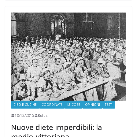
CIBO E CUCINE
COORDINATE
LE COSE
OPINIONI
TESTI
10/12/2015
Rufus
Nuove diete imperdibili: la
medio-vittoriana