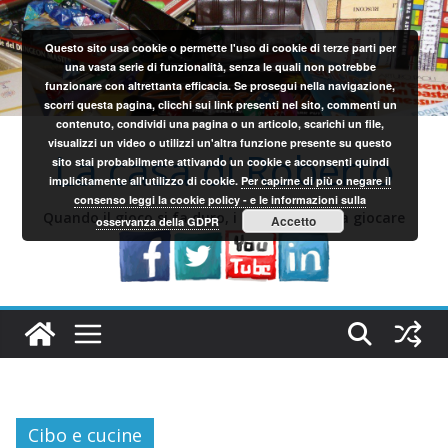
Salta
al
Questo sito usa cookie o permette l'uso di cookie di terze parti per
contenuto
una vasta serie di funzionalità, senza le quali non potrebbe
funzionare con altrettanta efficacia. Se prosegui nella navigazione,
scorri questa pagina, clicchi sui link presenti nel sito, commenti un
contenuto, condividi una pagina o un articolo, scarichi un file,
visualizzi un video o utilizzi un'altra funzione presente su questo
La casa di Roberto
sito stai probabilmente attivando un cookie e acconsenti quindi
implicitamente all'utilizzo di cookie.
Per capirne di più o negare il
consenso leggi la cookie policy - e le informazioni sulla
Quando il gioco si fa duro, i sardi iniziano a giocare
Accetto
osservanza della GDPR
Cibo e cucine