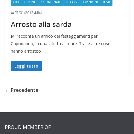
CIBO E CUCINE
COORDINATE
LE COSE
OPINIONI
TESTI
07/01/2013
Rufus
Arrosto alla sarda
Mi racconta un amico dei festeggiamenti per il
Capodanno, in una villetta al mare. Tra le altre cose
hanno arrostito
Leggi tutto
← Precedente
PROUD MEMBER OF