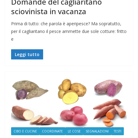
Domande del cagliaritano
sciovinista in vacanza
Prima di tutto: che parola è aperipesce? Ma sopratutto,
per il cagliaritano il pesce ammette due sole cotture: fritto
e
Leggi tutto
CIBO E CUCINE
COORDINATE
LE COSE
SEGNALAZIONI
TESTI