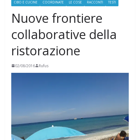
CIBO E CUCINE
COORDINATE
LE COSE
RACCONTI
TESTI
Nuove frontiere
collaborative della
ristorazione
02/08/2016
Rufus