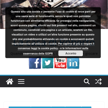
Salta
al
Questo sito usa cookie o permette l'uso di cookie di terze parti per
contenuto
una vasta serie di funzionalità, senza le quali non potrebbe
funzionare con altrettanta efficacia. Se prosegui nella navigazione,
scorri questa pagina, clicchi sui link presenti nel sito, commenti un
contenuto, condividi una pagina o un articolo, scarichi un file,
visualizzi un video o utilizzi un'altra funzione presente su questo
La casa di Roberto
sito stai probabilmente attivando un cookie e acconsenti quindi
implicitamente all'utilizzo di cookie.
Per capirne di più o negare il
consenso leggi la cookie policy - e le informazioni sulla
Quando il gioco si fa duro, i sardi iniziano a giocare
Accetto
osservanza della GDPR