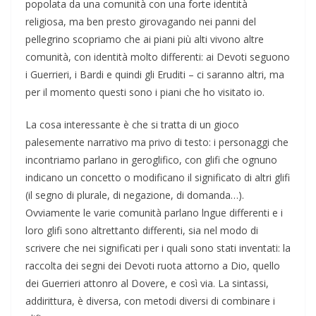
popolata da una comunità con una forte identità
religiosa, ma ben presto girovagando nei panni del
pellegrino scopriamo che ai piani più alti vivono altre
comunità, con identità molto differenti: ai Devoti seguono
i Guerrieri, i Bardi e quindi gli Eruditi – ci saranno altri, ma
per il momento questi sono i piani che ho visitato io.
La cosa interessante è che si tratta di un gioco
palesemente narrativo ma privo di testo: i personaggi che
incontriamo parlano in geroglifico, con glifi che ognuno
indicano un concetto o modificano il significato di altri glifi
(il segno di plurale, di negazione, di domanda…).
Ovviamente le varie comunità parlano lngue differenti e i
loro glifi sono altrettanto differenti, sia nel modo di
scrivere che nei significati per i quali sono stati inventati: la
raccolta dei segni dei Devoti ruota attorno a Dio, quello
dei Guerrieri attonro al Dovere, e così via. La sintassi,
addirittura, è diversa, con metodi diversi di combinare i