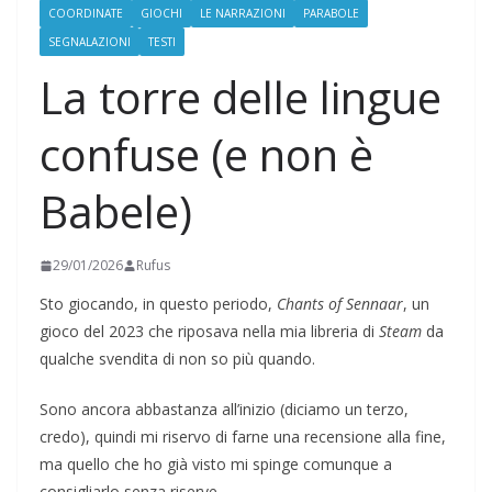
COORDINATE
GIOCHI
LE NARRAZIONI
PARABOLE
SEGNALAZIONI
TESTI
La torre delle lingue
confuse (e non è
Babele)
29/01/2026
Rufus
Sto giocando, in questo periodo,
Chants of Sennaar
, un
gioco del 2023 che riposava nella mia libreria di
Steam
da
qualche svendita di non so più quando.
Sono ancora abbastanza all’inizio (diciamo un terzo,
credo), quindi mi riservo di farne una recensione alla fine,
ma quello che ho già visto mi spinge comunque a
consigliarlo senza riserve.