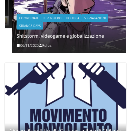
COORDINATE
IL PENSIERO
POLITICA
SEGNALAZIONI
STRANGE DAYS
Shitstorm, videogame e globalizzazione
06/11/2025
Rufus
Giocare il conflitto alla Casa per la Pace di Ghilarza