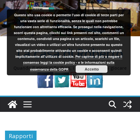
Salta
al
Questo sito usa cookie o permette l'uso di cookie di terze parti per
contenuto
una vasta serie di funzionalità, senza le quali non potrebbe
funzionare con altrettanta efficacia. Se prosegui nella navigazione,
scorri questa pagina, clicchi sui link presenti nel sito, commenti un
contenuto, condividi una pagina o un articolo, scarichi un file,
visualizzi un video o utilizzi un'altra funzione presente su questo
La casa di Roberto
sito stai probabilmente attivando un cookie e acconsenti quindi
implicitamente all'utilizzo di cookie.
Per capirne di più o negare il
consenso leggi la cookie policy - e le informazioni sulla
Quando il gioco si fa duro, i sardi iniziano a giocare
Accetto
osservanza della GDPR
Rapporti