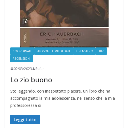
COORDINATE
FILOSOFIE E MITOLOGIE
IL PENSIERO
LIBRI
RECENSIONI
02/03/2023
Rufus
Lo zio buono
Sto leggendo, con inaspettato piacere, un libro che ha
accompagnato la mia adolescenza, nel senso che la mia
professoressa di
Leggi tutto