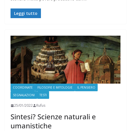
Leggi tutto
COORDINATE
FILOSOFIE E MITOLOGIE
IL PENSIERO
SEGNALAZIONI
TESTI
25/01/2022
Rufus
Sintesi? Scienze naturali e
umanistiche