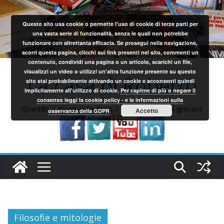
Salta
al
Questo sito usa cookie o permette l'uso di cookie di terze parti per
contenuto
una vasta serie di funzionalità, senza le quali non potrebbe
funzionare con altrettanta efficacia. Se prosegui nella navigazione,
scorri questa pagina, clicchi sui link presenti nel sito, commenti un
contenuto, condividi una pagina o un articolo, scarichi un file,
visualizzi un video o utilizzi un'altra funzione presente su questo
La casa di Roberto
sito stai probabilmente attivando un cookie e acconsenti quindi
implicitamente all'utilizzo di cookie.
Per capirne di più o negare il
consenso leggi la cookie policy - e le informazioni sulla
Quando il gioco si fa duro, i sardi iniziano a giocare
Accetto
osservanza della GDPR
Filosofie e mitologie