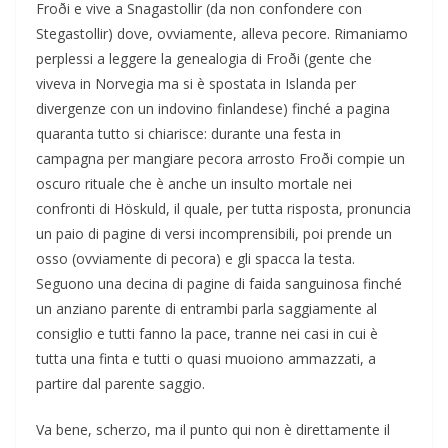
Froði e vive a Snagastollir (da non confondere con
Stegastollir) dove, ovviamente, alleva pecore. Rimaniamo
perplessi a leggere la genealogia di Froði (gente che
viveva in Norvegia ma si è spostata in Islanda per
divergenze con un indovino finlandese) finché a pagina
quaranta tutto si chiarisce: durante una festa in
campagna per mangiare pecora arrosto Froði compie un
oscuro rituale che è anche un insulto mortale nei
confronti di Höskuld, il quale, per tutta risposta, pronuncia
un paio di pagine di versi incomprensibili, poi prende un
osso (ovviamente di pecora) e gli spacca la testa.
Seguono una decina di pagine di faida sanguinosa finché
un anziano parente di entrambi parla saggiamente al
consiglio e tutti fanno la pace, tranne nei casi in cui è
tutta una finta e tutti o quasi muoiono ammazzati, a
partire dal parente saggio.
Va bene, scherzo, ma il punto qui non è direttamente il