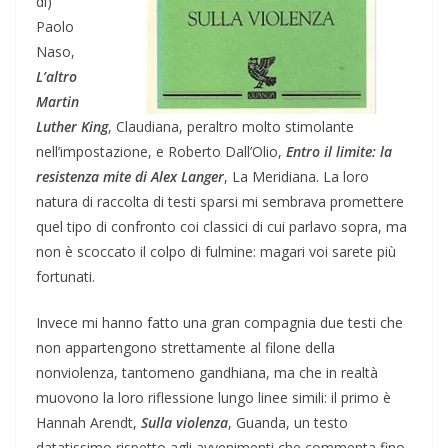
di)
Paolo
Naso,
L’altro
Martin
Luther King
, Claudiana, peraltro molto stimolante
nell’impostazione, e Roberto Dall’Olio,
Entro il limite: la
resistenza mite di Alex Langer
, La Meridiana. La loro
natura di raccolta di testi sparsi mi sembrava promettere
quel tipo di confronto coi classici di cui parlavo sopra, ma
non è scoccato il colpo di fulmine: magari voi sarete più
fortunati.
Invece mi hanno fatto una gran compagnia due testi che
non appartengono strettamente al filone della
nonviolenza, tantomeno gandhiana, ma che in realtà
muovono la loro riflessione lungo linee simili: il primo è
Hannah Arendt,
Sulla violenza
, Guanda, un testo
datatissimo rispetto agli avvenimenti che commenta fino