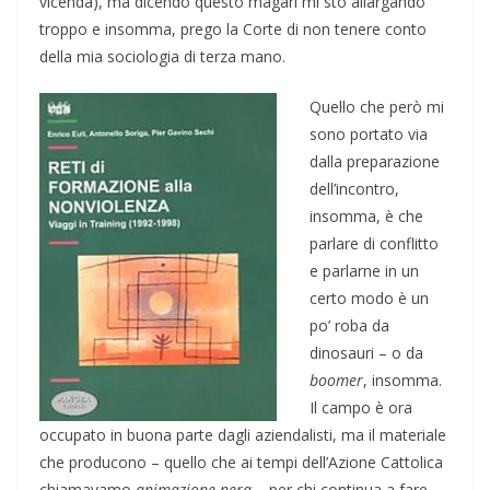
vicenda), ma dicendo questo magari mi sto allargando
troppo e insomma, prego la Corte di non tenere conto
della mia sociologia di terza mano.
Quello che però mi
sono portato via
dalla preparazione
dell’incontro,
insomma, è che
parlare di conflitto
e parlarne in un
certo modo è un
po’ roba da
dinosauri – o da
boomer
, insomma.
Il campo è ora
occupato in buona parte dagli aziendalisti, ma il materiale
che producono – quello che ai tempi dell’Azione Cattolica
chiamavamo
animazione nera
– per chi continua a fare