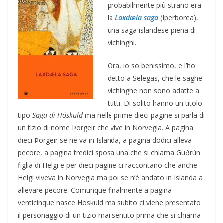
probabilmente più strano era
la
Laxdæla saga
(Iperborea),
una saga islandese piena di
vichinghi.
Ora, io so benissimo, e l’ho
detto a Selegas, che le saghe
vichinghe non sono adatte a
tutti. Di solito hanno un titolo
tipo
Saga di Höskuld
ma nelle prime dieci pagine si parla di
un tizio di nome Þorgeir che vive in Norvegia. A pagina
dieci Þorgeir se ne va in Islanda, a pagina dodici alleva
pecore, a pagina tredici sposa una che si chiama Guðrún
figlia di Helgi e per dieci pagine ci raccontano che anche
Helgi viveva in Norvegia ma poi se n’è andato in Islanda a
allevare pecore. Comunque finalmente a pagina
venticinque nasce Höskuld ma subito ci viene presentato
il personaggio di un tizio mai sentito prima che si chiama