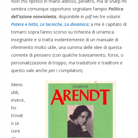
Non l’ho ripreso in mano adesso, peraltro, ma di Sharp mi
sembra comunque opportuno segnalare l’ampio
Politica
dell’azione nonviolenta,
disponibile in
pdf
nei tre volumi:
Potere e lotta
,
Le tecniche
,
La dinamica
; a me è capitato di
tornarci sopra l’anno scorso su richiesta di un’amica
insegnante e si tratta evidentemente di un manuale di
riferimento molto utile, una summa delle idee di questa
corrente di pensiero (con qualche travisamento, forse, o
personalizzazione di troppo, ma traduttore e traditore e
questo vale anche per i compilatori).
Meno
utili,
invece,
ho
trovat
o (a
cura