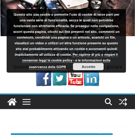
Salta
al
Questo sito usa cookie o permette l'uso di cookie di terze parti per
contenuto
una vasta serie di funzionalità, senza le quali non potrebbe
funzionare con altrettanta efficacia. Se prosegui nella navigazione,
scorri questa pagina, clicchi sui link presenti nel sito, commenti un
contenuto, condividi una pagina o un articolo, scarichi un file,
visualizzi un video o utilizzi un'altra funzione presente su questo
La casa di Roberto
sito stai probabilmente attivando un cookie e acconsenti quindi
implicitamente all'utilizzo di cookie.
Per capirne di più o negare il
consenso leggi la cookie policy - e le informazioni sulla
Quando il gioco si fa duro, i sardi iniziano a giocare
Accetto
osservanza della GDPR