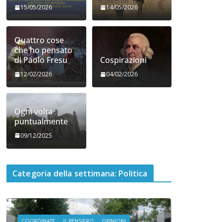
15/05/2026
14/05/2026
Quattro cose
che ho pensato
di Paolo Fresu
Cospirazioni
12/02/2026
04/02/2026
Ogni volta
puntualmente
09/12/2025
Categoria della settimana: Politica
COORDINATE
GIOCHI
IL PENSIERO
POLITICA
SEGNALAZIONI
TESTI