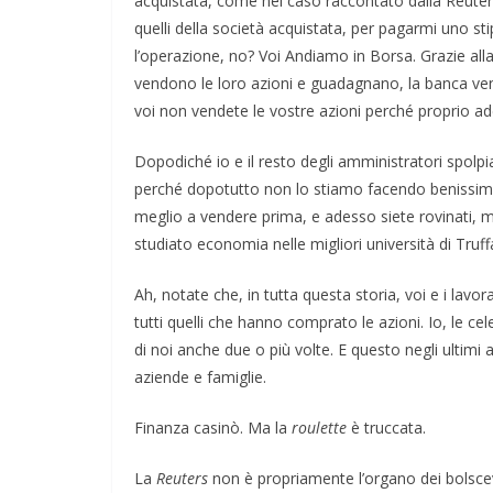
acquistata, come nel caso raccontato dalla Reuters
quelli della società acquistata, per pagarmi uno s
l’operazione, no? Voi Andiamo in Borsa. Grazie alla 
vendono le loro azioni e guadagnano, la banca ven
voi non vendete le vostre azioni perché proprio a
Dopodiché io e il resto degli amministratori spolpi
perché dopotutto non lo stiamo facendo benissimo? 
meglio a vendere prima, e adesso siete rovinati, ma
studiato economia nelle migliori università di Truff
Ah, notate che, in tutta questa storia, voi e i lavorat
tutti quelli che hanno comprato le azioni. Io, le c
di noi anche due o più volte. E questo negli ultimi 
aziende e famiglie.
Finanza casinò. Ma la
roulette
è truccata.
La
Reuters
non è propriamente l’organo dei bolscev