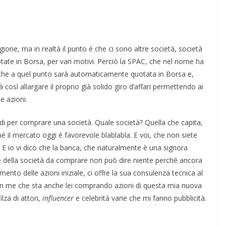
PINIONI
POLITICA
SARDEGNA
TESTI
La parentesi spagnola
poi sono
one, ma in realtà il punto è che ci sono altre società, società
09/05/2024
Rufus
le cose
otate in Borsa, per vari motivi. Perciò la SPAC, che nel nome ha
o)
e, che a quel punto sarà automaticamente quotata in Borsa e,
 così allargare il proprio già solido giro d’affari permettendo ai
e azioni.
ldi per comprare una società. Quale società? Quella che capita,
ché il mercato oggi è favorevole blablabla. E voi, che non siete
a? E io vi dico che la banca, che naturalmente è una signora
 della società da comprare non può dire niente perché ancora
ento delle azioni iniziale, ci offre la sua consulenza tecnica al
 in me che sta anche lei comprando azioni di questa mia nuova
lza di attori,
influencer
e celebrità varie che mi fanno pubblicità.