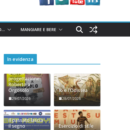
O…
MANGIARE E BERE
In evidenza
Diari di
progettazione:
Roberto a
Orgosolo
Io e l’Odissea
29/07/2026
28/07/2026
Il passato lascia
il segno
Esercizio di stile