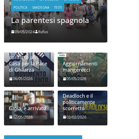
Giocare il conflitto alla
Casa per la Pace di
Ghilarza
06/05/2026
Rufus
Giocare il
conflitto alla
Casa per la Pace
Aggiornamenti
di Ghilarza
mangerecci
06/05/2026
05/05/2026
Deadloch e il
politicamente
Gioia, è arrivato
scorretto
02/05/2026
03/02/2026