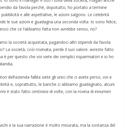
. Io sono il manager e uso i soldi della società, magari anche
tipendio da favola perché, dopotutto, ho portato a termine
pubblicità e alle aspettative, le azioni salgono. Le celebrità
de le sue azioni e guadagna una seconda volta. Io sono felice,
desso che ce l’abbiamo fatta non avrebbe senso, no?
amo la società acquistata, pagandoci altri stipendi da favola
La società, così rovinata, perde il suo valore: avreste fatto
 è per questo che voi siete dei semplici risparmiatori e io ho
alandia.
ori dell’azienda fallita siete gli unici che ci avete perso, voi e
elebrità e, soprattutto, le banche ci abbiamo guadagnato, alcuni
anni è stato fatto
centinaia
di volte, con la rovina di innumeri
ichi e la sua narrazione è molto misurata, ma la sostanza del