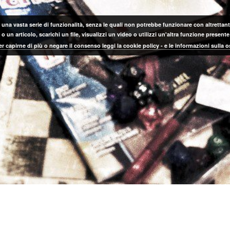
 una vasta serie di funzionalità, senza le quali non potrebbe funzionare con altrettanta
 un articolo, scarichi un file, visualizzi un video o utilizzi un'altra funzione prese
er capirne di più o negare il consenso leggi la cookie policy - e le informazioni sulla