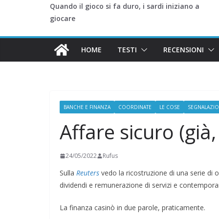
Quando il gioco si fa duro, i sardi iniziano a
giocare
HOME
TESTI
RECENSIONI
BANCHE E FINANZA
COORDINATE
LE COSE
SEGNALAZIO
Affare sicuro (già
24/05/2022
Rufus
Sulla
Reuters
vedo la ricostruzione di una serie di op
dividendi e remunerazione di servizi e contemporan
La finanza casinò in due parole, praticamente.