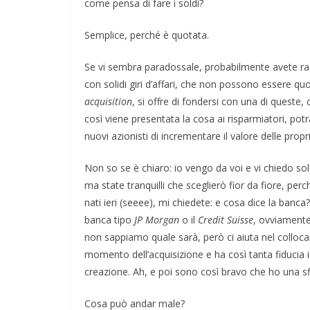
come pensa di fare i soldi?
COORDINATE
IL PENSIERO
O
Semplice, perché è quotata.
POLITICA
TESTI
Oh, comunque 
Se vi sembra paradossale, probabilmente avete ragi
stato eletto (e 
con solidi giri d’affari, che non possono essere qu
che ho imparat
acquisition
, si offre di fondersi con una di quest
così viene presentata la cosa ai risparmiatori, potrà
TE
IL PENSIERO
POLITICA
20/06/2024
Rufus
nuovi azionisti di incrementare il valore delle propri
IONI
STRANGE DAYS
torm, videogame e
Non so se è chiaro: io vengo da voi e vi chiedo so
ma state tranquilli che sceglierò fior da fiore, per
lizzazione
nati ieri (seeee), mi chiedete: e cosa dice la banc
banca tipo
JP Morgan
o il
Credit Suisse
, ovviamente
025
Rufus
non sappiamo quale sarà, però ci aiuta nel collocam
momento dell’acquisizione e ha così tanta fiducia
creazione. Ah, e poi sono così bravo che ho una sfi
Cosa può andar male?