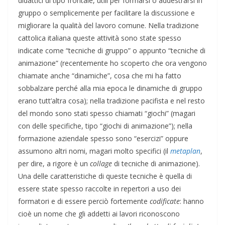
didattici di tipo frontale, utili per formarsi o addestrarsi in
gruppo o semplicemente per facilitare la discussione e
migliorare la qualità del lavoro comune. Nella tradizione
cattolica italiana queste attività sono state spesso
indicate come “tecniche di gruppo” o appunto “tecniche di
animazione” (recentemente ho scoperto che ora vengono
chiamate anche “dinamiche”, cosa che mi ha fatto
sobbalzare perché alla mia epoca le dinamiche di gruppo
erano tutt’altra cosa); nella tradizione pacifista e nel resto
del mondo sono stati spesso chiamati “giochi” (magari
con delle specifiche, tipo “giochi di animazione”); nella
formazione aziendale spesso sono “esercizi” oppure
assumono altri nomi, magari molto specifici (il
metaplan
,
per dire, a rigore è un
collage
di tecniche di animazione).
Una delle caratteristiche di queste tecniche è quella di
essere state spesso raccolte in repertori a uso dei
formatori e di essere perciò fortemente
codificate
: hanno
cioè un nome che gli addetti ai lavori riconoscono