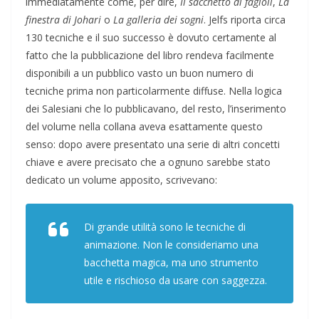
immediatamente come, per dire,
Il sacchetto di fagioli
,
La
finestra di Johari
o
La galleria dei sogni
. Jelfs riporta circa
130 tecniche e il suo successo è dovuto certamente al
fatto che la pubblicazione del libro rendeva facilmente
disponibili a un pubblico vasto un buon numero di
tecniche prima non particolarmente diffuse. Nella logica
dei Salesiani che lo pubblicavano, del resto, l’inserimento
del volume nella collana aveva esattamente questo
senso: dopo avere presentato una serie di altri concetti
chiave e avere precisato che a ognuno sarebbe stato
dedicato un volume apposito, scrivevano:
Di grande utilità sono le tecniche di
animazione. Non le consideriamo una
bacchetta magica, ma uno strumento
utile e rischioso da usare con saggezza.