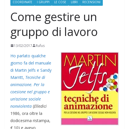
COORDINATE
I GRUPPI
LE COSE
LIBRI
RECENSIONI
Come gestire un
gruppo di lavoro
13/02/2017
Rufus
Ho parlato qualche
giorno fa del manuale
di Martin Jelfs e Sandy
Marritt,
Tecniche di
animazione. Per la
coesione nel gruppo e
un’azione sociale
nonviolenta
(
Elledici
1986, ora oltre la
dodicesima ristampa,
€ 10) e avevo