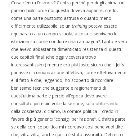
Cosa c’entra l’osmosi? C’entra perché per degli animatori
parrocchiali come noi questa doveva apparire, credo,
come una parte piuttosto astrusa o quanto meno
difficilmente utilizzabile: se un
training
poteva essere
equiparato a un campo scuola, a cosa ci servivano le
istruzioni su come condurre una campagna? Tanto è vero
che avevo abbastanza dimenticato l’esistenza di questi
due capitoli finali (che oggi viceversa trovo
interessantissimi) mentre ero piuttosto sicuro che il Jelfs
parlasse di comunicazione affettiva, come effettivamente
è. Il fatto è che, leggendo, ho scoperto di ricordare
benissimo tecniche suggerite e ragionamenti di
quest’ultima parte e perciò all’epoca devo avere
consultato più e più volte la sezione, solo obliterando
dalla coscienza, diciamo, la cornice politica – credo in
favore di più generici “consigli per l’azione”. E d’altra parte
se della cornice politica mi ricordavo così bene vuol dire
che, zitta zitta, anche quella è stata assorbita. Del resto