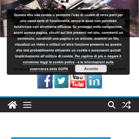
Salta
al
Questo sito usa cookie o permette l'uso di cookie di terze parti per
contenuto
una vasta serie di funzionalità, senza le quali non potrebbe
funzionare con altrettanta efficacia. Se prosegui nella navigazione,
scorri questa pagina, clicchi sui link presenti nel sito, commenti un
contenuto, condividi una pagina o un articolo, scarichi un file,
visualizzi un video o utilizzi un'altra funzione presente su questo
La casa di Roberto
sito stai probabilmente attivando un cookie e acconsenti quindi
implicitamente all'utilizzo di cookie.
Per capirne di più o negare il
consenso leggi la cookie policy - e le informazioni sulla
Quando il gioco si fa duro, i sardi iniziano a giocare
Accetto
osservanza della GDPR