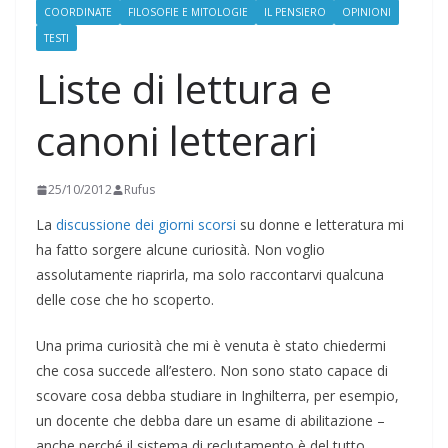
COORDINATE
FILOSOFIE E MITOLOGIE
IL PENSIERO
OPINIONI
TESTI
Liste di lettura e
canoni letterari
25/10/2012
Rufus
La
discussione dei giorni scorsi
su donne e letteratura mi
ha fatto sorgere alcune curiosità. Non voglio
assolutamente riaprirla, ma solo raccontarvi qualcuna
delle cose che ho scoperto.
Una prima curiosità che mi è venuta è stato chiedermi
che cosa succede all’estero. Non sono stato capace di
scovare cosa debba studiare in Inghilterra, per esempio,
un docente che debba dare un esame di abilitazione –
anche perché il sistema di reclutamento è del tutto