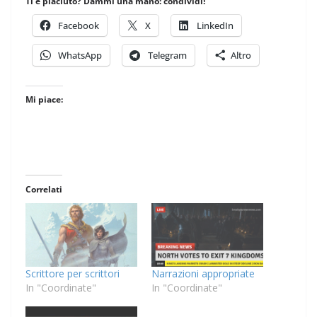
Ti è piaciuto? Dammi una mano: condividi!
Facebook
X
LinkedIn
WhatsApp
Telegram
Altro
Mi piace:
Correlati
Scrittore per scrittori
Narrazioni appropriate
In "Coordinate"
In "Coordinate"