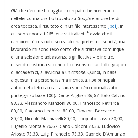
Già che c’ero ne ho aggiunto un paio che non erano
nell’elenco ma che ho trovato su
Google
e anche tre di
area tedesca. Il risultato è in un file interessante
(.pdf
), in
cui sono riportati 265 letterati italiani. È ovvio che il
campione è costruito senza alcuna pretesa di serietà, ma
lavorando mi sono reso conto che si trattava comunque
di una selezione abbastanza significativa – e inoltre,
essendo costruita secondo il consenso di un folto gruppo
di accademici, si avvicina a un
canone
. Quindi, in base
a questa mia personalissima inchiesta, i 38 principali
autori della letteratura italiana sono (ho normalizzato i
punteggi su base 100): Dante Alighieri 86,67, Italo Calvino
83,33, Alessandro Manzoni 80,00, Francesco Petrarca
80,00, Giacomo Leopardi 80,00, Giovanni Boccaccio
80,00, Niccolò Machiavelli 80,00, Torquato Tasso 80,00,
Eugenio Montale 76,67, Carlo Goldoni 73,33, Ludovico
Ariosto 73,33, Luigi Pirandello 73,33, Gabriele D’Annunzio