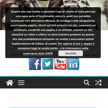
Salta
al
Questo sito usa cookie o permette l'uso di cookie di terze parti per
contenuto
una vasta serie di funzionalità, senza le quali non potrebbe
funzionare con altrettanta efficacia. Se prosegui nella navigazione,
scorri questa pagina, clicchi sui link presenti nel sito, commenti un
contenuto, condividi una pagina o un articolo, scarichi un file,
visualizzi un video o utilizzi un'altra funzione presente su questo
La casa di Roberto
sito stai probabilmente attivando un cookie e acconsenti quindi
implicitamente all'utilizzo di cookie.
Per capirne di più o negare il
consenso leggi la cookie policy - e le informazioni sulla
Accetto
osservanza della GDPR
Quando il gioco si fa duro, i sardi iniziano a giocare