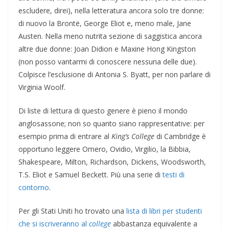
escludere, direi), nella letteratura ancora solo tre donne:
di nuovo la Brontë, George Eliot e, meno male, Jane
Austen. Nella meno nutrita sezione di saggistica ancora
altre due donne: Joan Didion e Maxine Hong Kingston
(non posso vantarmi di conoscere nessuna delle due).
Colpisce l’esclusione di Antonia S. Byatt, per non parlare di
Virginia Woolf.
Di liste di lettura di questo genere è pieno il mondo
anglosassone; non so quanto siano rappresentative: per
esempio prima di entrare al
King’s College
di Cambridge è
opportuno leggere Omero, Ovidio, Virgilio, la Bibbia,
Shakespeare, Milton, Richardson, Dickens, Woodsworth,
T.S. Eliot e Samuel Beckett. Più una serie di
testi di
contorno
.
Per gli Stati Uniti ho trovato una
lista di libri per studenti
che si iscriveranno al
college
abbastanza equivalente a