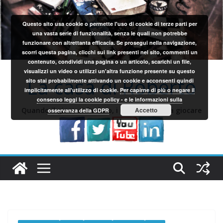
Salta
al
Questo sito usa cookie o permette l'uso di cookie di terze parti per
contenuto
una vasta serie di funzionalità, senza le quali non potrebbe
funzionare con altrettanta efficacia. Se prosegui nella navigazione,
scorri questa pagina, clicchi sui link presenti nel sito, commenti un
contenuto, condividi una pagina o un articolo, scarichi un file,
visualizzi un video o utilizzi un'altra funzione presente su questo
La casa di Roberto
sito stai probabilmente attivando un cookie e acconsenti quindi
implicitamente all'utilizzo di cookie.
Per capirne di più o negare il
consenso leggi la cookie policy - e le informazioni sulla
Quando il gioco si fa duro, i sardi iniziano a giocare
Accetto
osservanza della GDPR