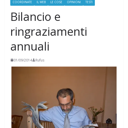
COORDINATE
IL WEB
LE COSE
OPINIONI
TESTI
Bilancio e
ringraziamenti
annuali
01/09/2014
Rufus