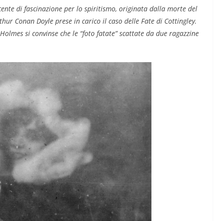
cente di fascinazione per lo spiritismo, originata dalla morte del
tto alla
thur Conan Doyle prese in carico il caso delle Fate di Cottingley.
 di
Holmes si convinse che le “foto fatate” scattate da due ragazzine
COORDINATE
EVIDENZA
IL PENSIERO
OPINIONI
POLITICA
TESTI
Cospirazioni
04/02/2026
Rufus