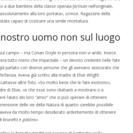
to a due bambine della classe operaia [
artisan
nell’originale,
 assolutamente alla loro portata», scrisse. Ragazzine della
tate capaci di costruire una simile montatura.
l nostro uomo non sul luogo
e sul campo – ma Conan Doyle in persona non vi andò. Invece
 era tutto meno che imparziale – un devoto credente nelle fate
ià parlato con diverse persone che gli avevano assicurato che
’infanzia. Aveva già scritto alla madre di Elsie Wright
scattasse altre foto. «So molto bene che le fate esistono»,
re di Elsie, «e che esse sono riluttanti a mostrarsi o a
ere l’aiuto dei loro “amici” che si può sperare di ottenere
prensione delle vie della Natura di quanto sarebbe possibile
he aveva da molto tempo desiderato ardentemente di ottenere
 di brunetti e
goblins
».