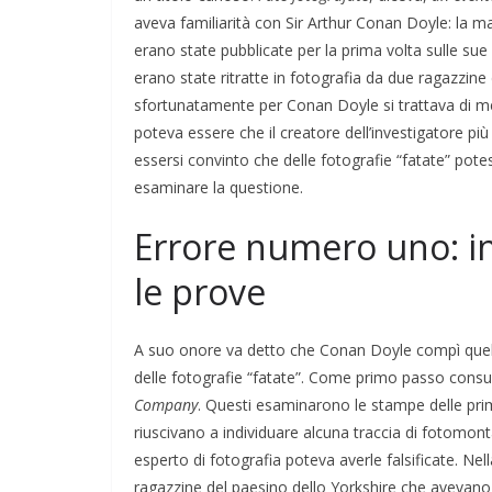
aveva familiarità con Sir Arthur Conan Doyle: la m
erano state pubblicate per la prima volta sulle sue
erano state ritratte in fotografia da due ragazzine 
sfortunatamente per Conan Doyle si trattava di me
poteva essere che il creatore dell’investigatore pi
essersi convinto che delle fotografie “fatate” pote
esaminare la questione.
Errore numero uno: i
le prove
A suo onore va detto che Conan Doyle compì quella
delle fotografie “fatate”. Come primo passo consul
Company
. Questi esaminarono le stampe delle pri
riuscivano a individuare alcuna traccia di fotomo
esperto di fotografia poteva averle falsificate. Ne
ragazzine del paesino dello Yorkshire che avevano s