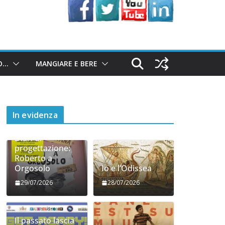
O…
MANGIARE E BERE
In evidenza
Diari di
progettazione:
Roberto a
Orgosolo
Io e l’Odissea
29/07/2026
28/07/2026
Il passato lascia