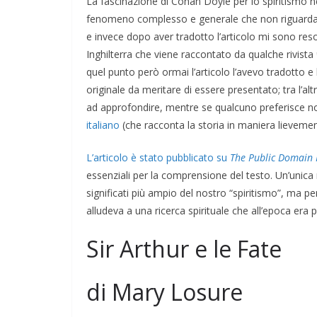
La fascinazione di Conan Doyle per lo spiritismo nei
fenomeno complesso e generale che non riguarda 
e invece dopo aver tradotto l’articolo mi sono reso
Inghilterra che viene raccontato da qualche rivista
quel punto però ormai l’articolo l’avevo tradotto
originale da meritare di essere presentato; tra l’al
ad approfondire, mentre se qualcuno preferisce no
italiano
(che racconta la storia in maniera lievemen
L’articolo è stato pubblicato su
The Public Domain 
essenziali per la comprensione del testo. Un’unica 
significati più ampio del nostro “spiritismo”, ma pe
alludeva a una ricerca spirituale che all’epoca era p
Sir Arthur e le Fate
di Mary Losure
COORDINATE
GIOCHI
IL PEN
SEGNALAZIONI
TESTI