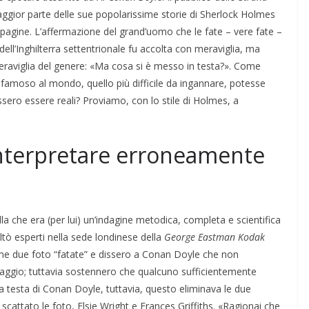
aggior parte delle sue popolarissime storie di Sherlock Holmes
 pagine. L’affermazione del grand’uomo che le fate – vere fate –
dell’Inghilterra settentrionale fu accolta con meraviglia, ma
raviglia del genere: «Ma cosa si è messo in testa?». Come
ù famoso al mondo, quello più difficile da ingannare, potesse
ssero essere reali? Proviamo, con lo stile di Holmes, a
nterpretare erroneamente
 che era (per lui) un’indagine metodica, completa e scientifica
tò esperti nella sede londinese della
George Eastman Kodak
me due foto “fatate” e dissero a Conan Doyle che non
ntaggio; tuttavia sostennero che qualcuno sufficientemente
lla testa di Conan Doyle, tuttavia, questo eliminava le due
cattato le foto, Elsie Wright e Frances Griffiths. «Ragionai che