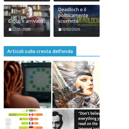
Deadloch e il
politicamente
Gioia, è arrivato
scorretto
02/05/2026
03/02/2026
Articoli sulla cresta dell’onda