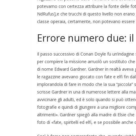
potevamo con certezza attribuire la fonte delle fo
NdRufus],e che trucchi di questo livello non erano
classe operaia, certamente, non potevano essere s
Errore numero due: i
Il passo successivo di Conan Doyle fu un’indagin
per compiere la missione arruolò un sostituto che
di nome Edward Gardner. Gardner in realtà aveva g
le ragazzine avevano giocato con fate e elfi fin dall
implorandola di fare in modo che la sua “piccola” 
scrisse Gardner in una di numerose lettere alla mad
avvicinare gli adulti, ed è solo quando si può otten
fotografie e quindi di giungere a una migliore com
altrimenti». Gardner spiegò alla madre di Elsie c
foto di «fate, spiritelli ed elfi, e se possibile anche