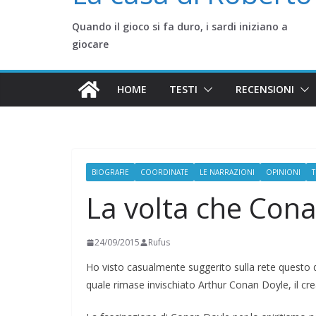
Quando il gioco si fa duro, i sardi iniziano a
giocare
HOME
TESTI
RECENSIONI
BIOGRAFIE
COORDINATE
LE NARRAZIONI
OPINIONI
T
La volta che Cona
24/09/2015
Rufus
Ho visto casualmente suggerito sulla rete questo di
quale rimase invischiato Arthur Conan Doyle, il cr