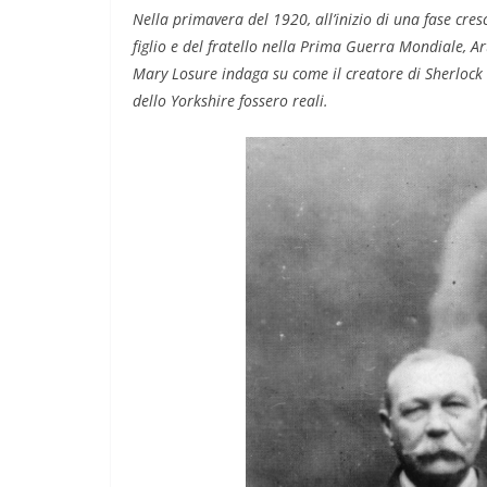
Nella primavera del 1920, all’inizio di una fase cres
Giocare il confli
TE
IL PENSIERO
OPINIONI
figlio e del fratello nella Prima Guerra Mondiale, Ar
SARDEGNA
TESTI
Casa per la Pace
Mary Losure indaga su come il creatore di Sherlock 
rentesi spagnola
Ghilarza
dello Yorkshire fossero reali.
24
Rufus
06/05/2026
Rufus