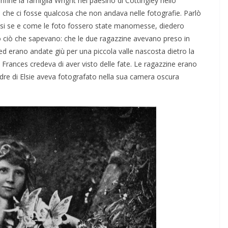
fine la famiglia Wright nel paesino di Cottingley nello
 che ci fosse qualcosa che non andava nelle fotografie. Parlò
stessi se e come le foto fossero state manomesse, diedero
to ciò che sapevano: che le due ragazzine avevano preso in
 ed erano andate giù per una piccola valle nascosta dietro la
e Frances credeva di aver visto delle fate. Le ragazzine erano
dre di Elsie aveva fotografato nella sua camera oscura