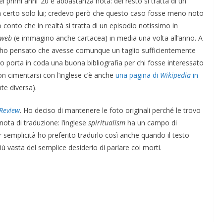
 primi anni ’20 è abbastanza nota: del resto si tratta di un
certo solo lui; credevo però che questo caso fosse meno noto
 conto che in realtà si tratta di un episodio notissimo in
web
(e immagino anche cartacea) in media una volta all’anno. A
 e ho pensato che avesse comunque un taglio sufficientemente
tro porta in coda una buona bibliografia per chi fosse interessato
n cimentarsi con l’inglese c’è anche
una pagina di
Wikipedia
in
te diversa).
Review
. Ho deciso di mantenere le foto originali perché le trovo
nota di traduzione: l’inglese
spiritualism
ha un campo di
r semplicità ho preferito tradurlo così anche quando il testo
iù vasta del semplice desiderio di parlare coi morti.
SIERO
POLITICA