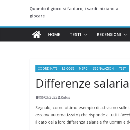
Quando il gioco si fa duro, i sardi iniziano a
giocare
HOME
TESTI
RECENSIONI
COORDINATE
LE COSE
MERCI
SEGNALAZIONI
TESTI
Differenze salaria
08/03/2022
Rufus
Segnalo, come ottimo esempio di attivismo sulle te
account
automatizzato) che risponde a tutti i
twee
il dato della loro differenza salariale fra uomini e 