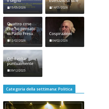
il segno
Esercizio di stile
15/05/2026
14/05/2026
Quattro cose
che ho pensato
di Paolo Fresu
Cospirazioni
12/02/2026
04/02/2026
Ogni volta
puntualmente
09/12/2025
Categoria della settimana: Politica