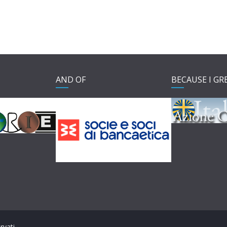
AND OF
BECAUSE I GR
ervati.