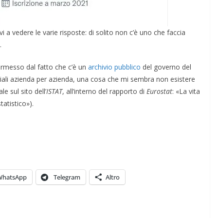
i a vedere le varie risposte: di solito non c’è uno che faccia
COORDINATE
EVIDENZA
IL PENSIERO
.
OPINIONI
POLITICA
TESTI
ermesso dal fatto che c’è un
archivio pubblico
del governo del
Cospirazioni
ariali azienda per azienda, una cosa che mi sembra non esistere
COORDIN
le sul sito dell’
ISTAT
, all’interno del rapporto di
Eurostat
: «La vita
04/02/2026
Rufus
POLITICA
tatistico»).
India
28/01/2
WhatsApp
Telegram
Altro