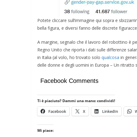
Giocare il conflitto alla
OPINIONI
Casa per la Pace di
Potete cliccare sull’immagine qui sopra e sbizzarrirv
spagnola
Ghilarza
bella figura, e diversi fanno delle discrete figuracce
06/05/2026
Rufus
A margine, segnalo che il lavoro del robottino è p
Regno Unito che riporta i dati sulle differenze sal
in Italia (al volo, ho trovato solo
qualcosa
in genera
delle donne e degli uomini in Europa – Un ritratto s
Facebook Comments
Ti è piaciuto? Dammi una mano: condividi!
Facebook
X
LinkedIn
Mi piace: