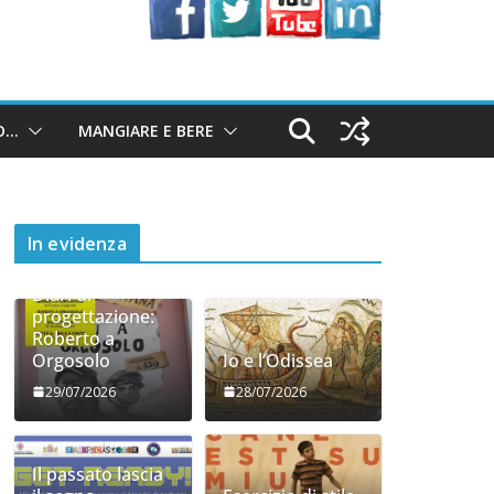
O…
MANGIARE E BERE
In evidenza
Diari di
progettazione:
Roberto a
Orgosolo
Io e l’Odissea
29/07/2026
28/07/2026
Il passato lascia