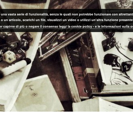
 una vasta serie di funzionalità, senza le quali non potrebbe funzionare con altrettanta
 un articolo, scarichi un file, visualizzi un video o utilizzi un'altra funzione prese
er capirne di più o negare il consenso leggi la cookie policy - e le informazioni sulla