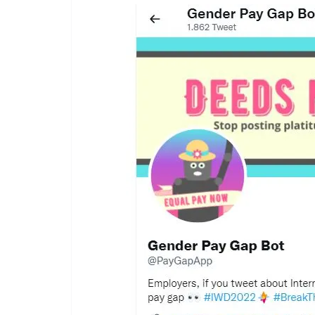
COORDINATE
GIOCHI
IL PENSIERO
POLITICA
SEGNALAZIONI
TESTI