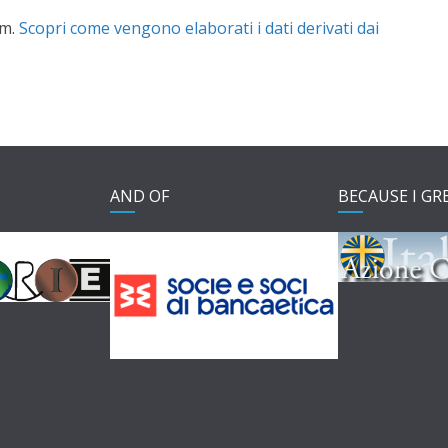
am.
Scopri come vengono elaborati i dati derivati dai
AND OF
BECAUSE I GR