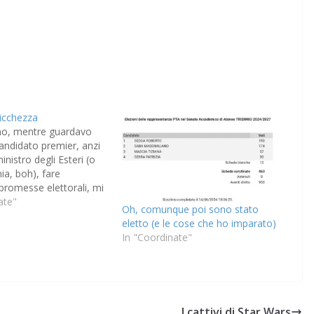
icchezza
rno, mentre guardavo
candidato premier, anzi
nistro degli Esteri (o
ia, boh), fare
 promesse elettorali, mi
lla mente una parabola
ate"
Oh, comunque poi sono stato
 di Luca, 16,1-8): In
eletto (e le cose che ho imparato)
 Gesù disse ai suoi
In "Coordinate"
“C’era un uomo ricco che
mministratore, e…
I cattivi di Star Wars