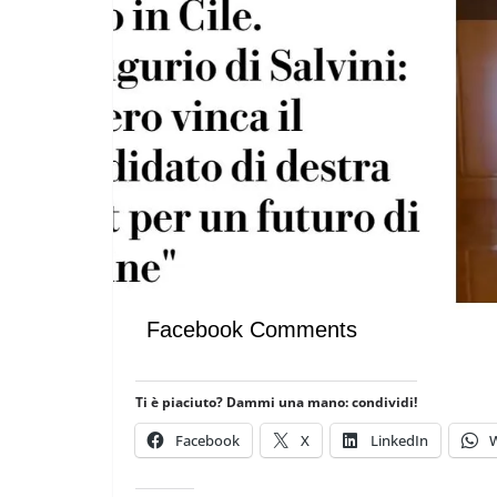
 per la Pace di
arza
COORDINATE
EVIDENZA
I
OPINIONI
POLITICA
TESTI
2026
Rufus
Cospirazioni
04/02/2026
Rufus
Facebook Comments
Ti è piaciuto? Dammi una mano: condividi!
Facebook
X
LinkedIn