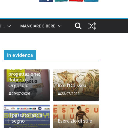
O…
MANGIARE E BERE
In evidenza
Diari di
progettazione:
Roberto a
Orgosolo
Io e l’Odissea
29/07/2026
28/07/2026
Il passato lascia
il segno
Esercizio di stile