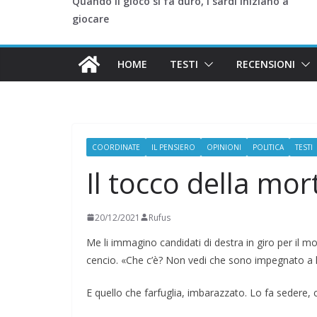
Quando il gioco si fa duro, i sardi iniziano a
giocare
HOME
TESTI
RECENSIONI
COORDINATE
IL PENSIERO
OPINIONI
POLITICA
TESTI
Il tocco della mor
20/12/2021
Rufus
Me li immagino candidati di destra in giro per il 
cencio. «Che c’è? Non vedi che sono impegnato a lu
E quello che farfuglia, imbarazzato. Lo fa sedere, 