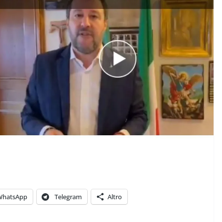
L PENSIERO
COORDINATE
IL PENSIERO
OPINIONI
POLITICA
TESTI
Indiani e pionieri
28/01/2026
Rufus
WhatsApp
Telegram
Altro