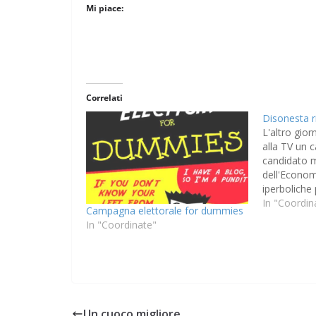
Mi piace:
Correlati
Disonesta r
L'altro gio
alla TV un 
candidato mi
dell'Econom
iperboliche
è tornata a
In "Coordin
Campagna elettorale for dummies
(nel Vangelo
In "Coordinate"
quel tempo,
discepoli: 
aveva un a
Un cuoco migliore