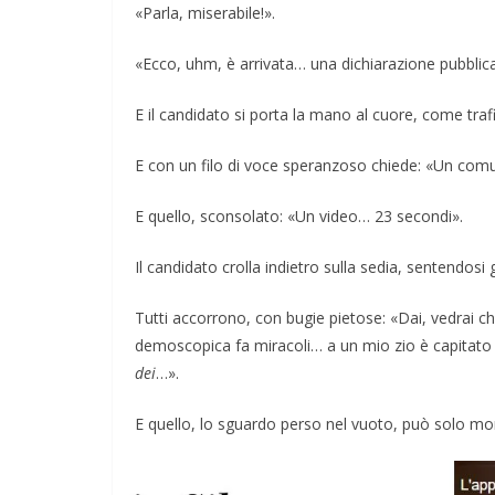
«Parla, miserabile!».
«Ecco, uhm, è arrivata… una dichiarazione pubblica…
E il candidato si porta la mano al cuore, come trafi
E con un filo di voce speranzoso chiede: «Un comu
E quello, sconsolato: «Un video… 23 secondi».
Il candidato crolla indietro sulla sedia, sentendosi
Tutti accorrono, con bugie pietose: «Dai, vedrai 
demoscopica fa miracoli… a un mio zio è capitato 
dei
…».
NATE
GIOCHI
IL PENSIERO
POLITICA
E quello, lo sguardo perso nel vuoto, può solo morm
ZIONI
TESTI
re il conflitto alla