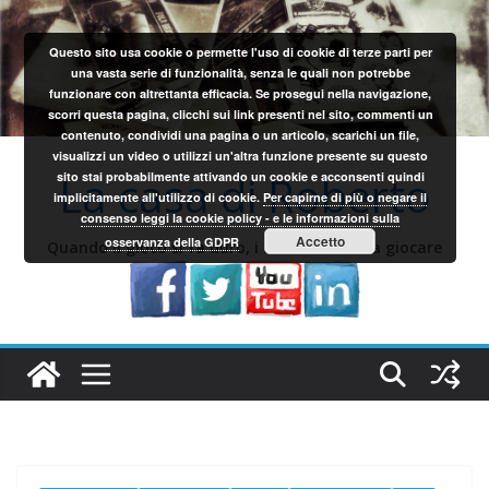
Salta
al
Questo sito usa cookie o permette l'uso di cookie di terze parti per
contenuto
una vasta serie di funzionalità, senza le quali non potrebbe
funzionare con altrettanta efficacia. Se prosegui nella navigazione,
scorri questa pagina, clicchi sui link presenti nel sito, commenti un
contenuto, condividi una pagina o un articolo, scarichi un file,
visualizzi un video o utilizzi un'altra funzione presente su questo
La casa di Roberto
sito stai probabilmente attivando un cookie e acconsenti quindi
implicitamente all'utilizzo di cookie.
Per capirne di più o negare il
consenso leggi la cookie policy - e le informazioni sulla
Accetto
osservanza della GDPR
Quando il gioco si fa duro, i sardi iniziano a giocare