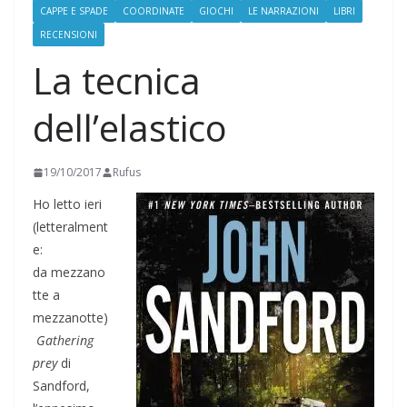
CAPPE E SPADE
COORDINATE
GIOCHI
LE NARRAZIONI
LIBRI
RECENSIONI
La tecnica
dell’elastico
19/10/2017
Rufus
Ho letto ieri
(letteralment
e:
da mezzano
tte a
mezzanotte)
Gathering
prey
di
Sandford,