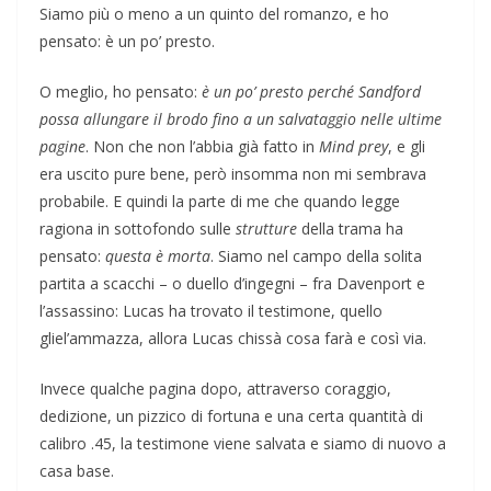
Siamo più o meno a un quinto del romanzo, e ho
pensato: è un po’ presto.
O meglio, ho pensato:
è un po’ presto perché Sandford
possa allungare il brodo fino a un salvataggio nelle ultime
pagine
. Non che non l’abbia già fatto in
Mind prey
, e gli
era uscito pure bene, però insomma non mi sembrava
probabile. E quindi la parte di me che quando legge
ragiona in sottofondo sulle
strutture
della trama ha
pensato:
questa è morta
. Siamo nel campo della solita
partita a scacchi – o duello d’ingegni – fra Davenport e
l’assassino: Lucas ha trovato il testimone, quello
gliel’ammazza, allora Lucas chissà cosa farà e così via.
Invece qualche pagina dopo, attraverso coraggio,
dedizione, un pizzico di fortuna e una certa quantità di
calibro .45, la testimone viene salvata e siamo di nuovo a
casa base.