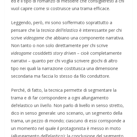
ed è il tipo di romanzo di mestiere che consiglieresti a chi
vuol capire come si costruisce una trama efficace.
Leggendo, però, mi sono soffermato soprattutto a
pensare che la
tecnica dell’elastico
è interessante per chi
scrive
videogame
che abbiano una componente narrativa.
Non tanto o non solo direttamente per chi scrive
videogame
cosiddetti
story driven
– cioè completamente
narrativi – quanto per chi voglia scrivere giochi di altro
tipo nei quali la narrazione costituisca una dimensione
secondaria ma faccia lo stesso da filo conduttore.
Perché, di fatto, la tecnica permette di segmentare la
trama e di far corrispondere a ogni allungamento
del’elastico un
livello
. Non parlo di livello in senso stretto,
dico in senso generale: uno scenario, un segmento della
trama, un pezzo di mondo; ciascuno di essi corrisponde a
un momento nel quale il protagonista è messo in moto
(allungamento dell’elastico); la conclusione del segmento