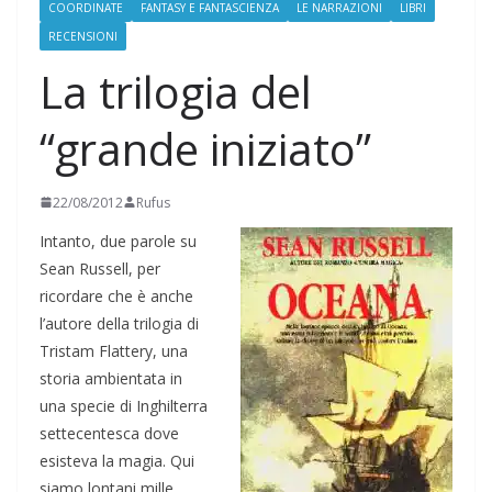
COORDINATE
FANTASY E FANTASCIENZA
LE NARRAZIONI
LIBRI
RECENSIONI
La trilogia del
“grande iniziato”
22/08/2012
Rufus
Intanto, due parole su
Sean Russell, per
ricordare che è anche
l’autore della trilogia di
Tristam Flattery, una
storia ambientata in
una specie di Inghilterra
settecentesca dove
esisteva la magia. Qui
siamo lontani mille