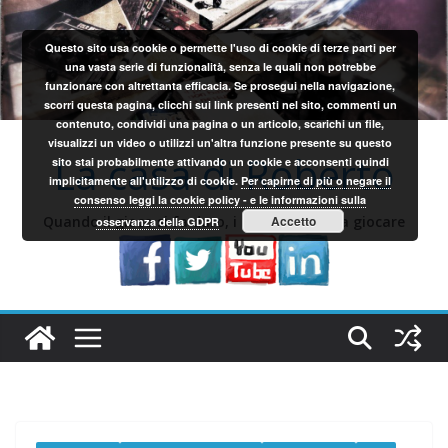
Salta
al
Questo sito usa cookie o permette l'uso di cookie di terze parti per
contenuto
una vasta serie di funzionalità, senza le quali non potrebbe
funzionare con altrettanta efficacia. Se prosegui nella navigazione,
scorri questa pagina, clicchi sui link presenti nel sito, commenti un
contenuto, condividi una pagina o un articolo, scarichi un file,
visualizzi un video o utilizzi un'altra funzione presente su questo
La casa di Roberto
sito stai probabilmente attivando un cookie e acconsenti quindi
implicitamente all'utilizzo di cookie.
Per capirne di più o negare il
consenso leggi la cookie policy - e le informazioni sulla
Quando il gioco si fa duro, i sardi iniziano a giocare
Accetto
osservanza della GDPR