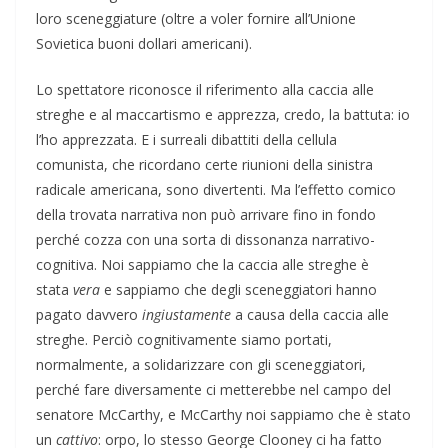
loro sceneggiature (oltre a voler fornire all’Unione
Sovietica buoni dollari americani).
Lo spettatore riconosce il riferimento alla caccia alle
streghe e al maccartismo e apprezza, credo, la battuta: io
l’ho apprezzata. E i surreali dibattiti della cellula
comunista, che ricordano certe riunioni della sinistra
radicale americana, sono divertenti. Ma l’effetto comico
della trovata narrativa non può arrivare fino in fondo
perché cozza con una sorta di dissonanza narrativo-
cognitiva. Noi sappiamo che la caccia alle streghe è
stata
vera
e sappiamo che degli sceneggiatori hanno
pagato davvero
ingiustamente
a causa della caccia alle
streghe. Perciò cognitivamente siamo portati,
normalmente, a solidarizzare con gli sceneggiatori,
perché fare diversamente ci metterebbe nel campo del
senatore McCarthy, e McCarthy noi sappiamo che è stato
un
cattivo
: orpo, lo stesso George Clooney ci ha fatto