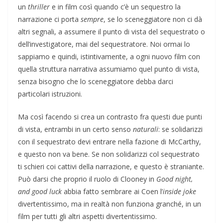
un
thriller
e in film così quando c’è un sequestro la
narrazione ci porta
sempre
, se lo sceneggiatore non ci dà
altri segnali, a assumere il punto di vista del sequestrato o
dell’investigatore, mai del sequestratore. Noi ormai lo
sappiamo e quindi, istintivamente, a ogni nuovo film con
quella struttura narrativa assumiamo quel punto di vista,
senza bisogno che lo sceneggiatore debba darci
particolari istruzioni.
Ma così facendo si crea un contrasto fra questi due punti
di vista, entrambi in un certo senso
naturali
: se solidarizzi
con il sequestrato devi entrare nella fazione di McCarthy,
e questo non va bene. Se non solidarizzi col sequestrato
ti schieri coi cattivi della narrazione, e questo è straniante.
Può darsi che proprio il ruolo di Clooney in
Good night,
and good luck
abbia fatto sembrare ai Coen l’
inside joke
divertentissimo, ma in realtà non funziona granché, in un
film per tutti gli altri aspetti divertentissimo.