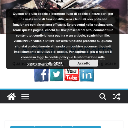
Salta
al
Questo sito usa cookie o permette l'uso di cookie di terze parti per
contenuto
una vasta serie di funzionalità, senza le quali non potrebbe
funzionare con altrettanta efficacia. Se prosegui nella navigazione,
scorri questa pagina, clicchi sui link presenti nel sito, commenti un
contenuto, condividi una pagina o un articolo, scarichi un file,
visualizzi un video o utilizzi un'altra funzione presente su questo
La casa di Roberto
sito stai probabilmente attivando un cookie e acconsenti quindi
implicitamente all'utilizzo di cookie.
Per capirne di più o negare il
consenso leggi la cookie policy - e le informazioni sulla
Quando il gioco si fa duro, i sardi iniziano a giocare
Accetto
osservanza della GDPR