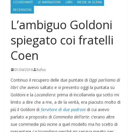
COORDINATE
LE NARRAZIONI
LIBRI
MESSE IN SCENA
RECENSIONI
L’ambiguo Goldoni
spiegato coi fratelli
Coen
01/04/2016
Rufus
Continuo il recupero delle due puntate di
Oggi parliamo di
libri
che avevo saltato e vi presento oggi la puntata su
Goldoni e la
Locandiera
: prima di incollarvela qui sotto mi
limito a dire che a me, a dir la verità, era piaciuto molto di
più il Goldoni di
Servitore di due padroni
di cui avevo
parlato a proposito di
Commedia dell’arte
: c’erano altre
sue commedie più vicine a quel modello ma ho scelto di
presentare
La
l
ocandiera
perché mi serviva meglio per