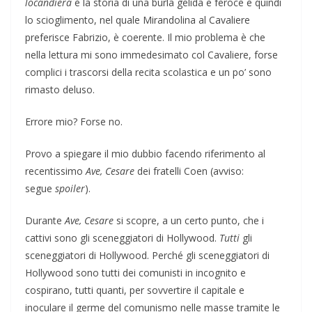
locandiera
è la storia di una burla gelida e feroce e quindi
lo scioglimento, nel quale Mirandolina al Cavaliere
preferisce Fabrizio, è coerente. Il mio problema è che
nella lettura mi sono immedesimato col Cavaliere, forse
complici i trascorsi della recita scolastica e un po’ sono
rimasto deluso.
Errore mio? Forse no.
Provo a spiegare il mio dubbio facendo riferimento al
recentissimo
Ave, Cesare
dei fratelli Coen (avviso:
segue
spoiler
).
Durante
Ave, Cesare
si scopre, a un certo punto, che i
cattivi sono gli sceneggiatori di Hollywood.
Tutti
gli
sceneggiatori di Hollywood. Perché gli sceneggiatori di
Hollywood sono tutti dei comunisti in incognito e
cospirano, tutti quanti, per sovvertire il capitale e
inoculare il germe del comunismo nelle masse tramite le