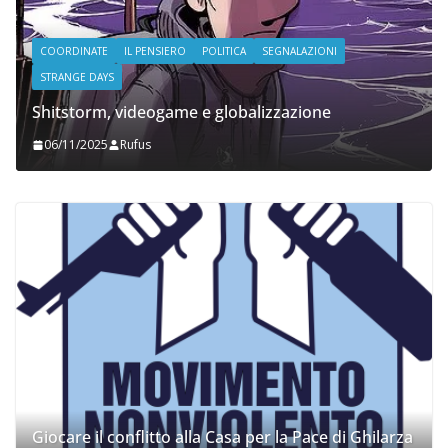
COORDINATE
IL PENSIERO
POLITICA
SEGNALAZIONI
STRANGE DAYS
Shitstorm, videogame e globalizzazione
06/11/2025
Rufus
Giocare il conflitto alla Casa per la Pace di Ghilarza