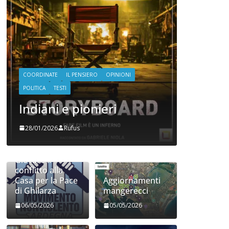
NI
COORDINATE
IL PENSIERO
POLITICA
SEGNALAZIONI
STRANGE DAYS
Shitstorm, videogame e
globalizzazione
06/11/2025
Rufus
Giocare il
conflitto alla
Casa per la Pace
Aggiornamenti
di Ghilarza
mangerecci