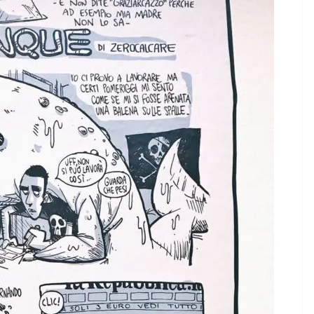
EVIDENZA
IL PENSIERO
ITICA
TESTI
ioni
COORDINATE
IL PENSIERO
OPINIO
ufus
POLITICA
TESTI
Indiani e pionieri
28/01/2026
Rufus