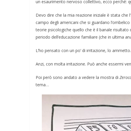
un esaurimento nervoso collettivo, ecco perché: qu
Devo dire che la mia reazione iniziale è stata che 
campo degli americani che si guardano l’ombelico 
teorie psicologiche quello che è il banale risultato d
periodo dell’educazione familiare (che in ultima anal
L’ho pensato con un po’ di irritazione, lo ammetto.
Anzi, con molta irritazione. Può anche essermi ve
Poi però sono andato a vedere la mostra di
Zeroc
tema…
COORDINATE
GIOCHI
IL PENSIERO
POLITICA
SEGNALAZIONI
TESTI