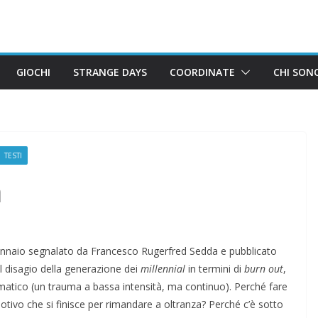
GIOCHI
STRANGE DAYS
COORDINATE
CHI SON
TESTI
a
nnaio segnalato da Francesco Rugerfred Sedda e pubblicato
l disagio della generazione dei
millennial
in termini di
burn out
,
atico (un trauma a bassa intensità, ma continuo). Perché fare
tivo che si finisce per rimandare a oltranza? Perché c’è sotto