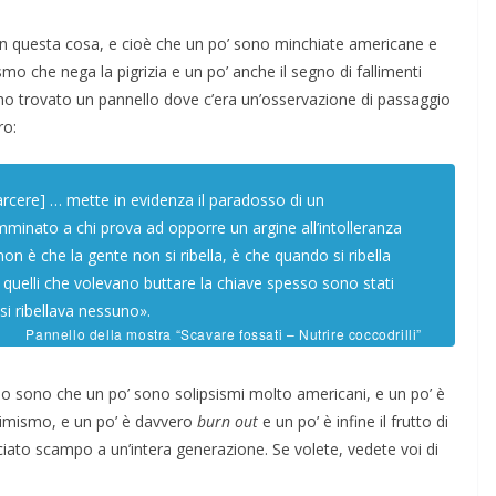
con questa cosa, e cioè che un po’ sono minchiate americane e
o che nega la pigrizia e un po’ anche il segno di fallimenti
 ho trovato un pannello dove c’era un’osservazione di passaggio
ro:
arcere
] … mette in evidenza il paradosso di un
minato a chi prova ad opporre un argine all’intolleranza
non è che la gente non si ribella, è che quando si ribella
i, quelli che volevano buttare la chiave spesso sono stati
si ribellava nessuno».
Pannello della mostra “Scavare fossati – Nutrire coccodrilli”
lo sono che un po’ sono solipsismi molto americani, e un po’ è
ittimismo, e un po’ è davvero
burn out
e un po’ è infine il frutto di
ciato scampo a un’intera generazione. Se volete, vedete voi di