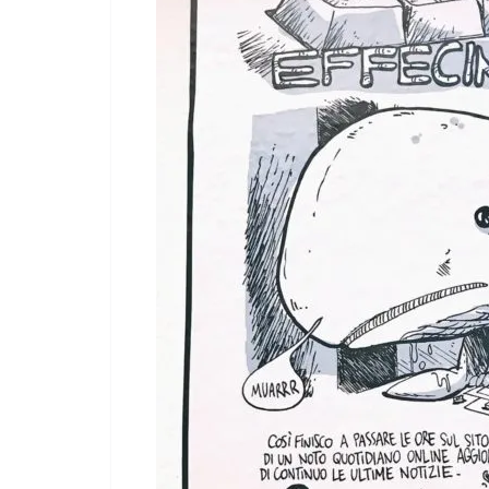
Giocare il conflitto alla
Casa per la Pace di
Ghilarza
COORDINATE
OPINIONI
POL
06/05/2026
Rufus
Cospiraz
04/02/2026
R