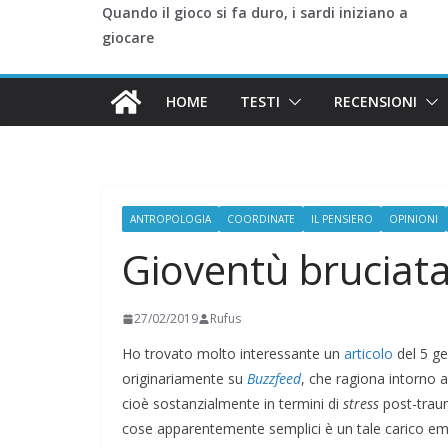
Quando il gioco si fa duro, i sardi iniziano a
giocare
HOME
TESTI
RECENSIONI
ANTROPOLOGIA
COORDINATE
IL PENSIERO
OPINIONI
Gioventù bruciat
27/02/2019
Rufus
Ho trovato molto interessante un
articolo
del 5 ge
originariamente su
Buzzfeed
, che ragiona intorno a
cioè sostanzialmente in termini di
stress
post-traum
cose apparentemente semplici è un tale carico emo