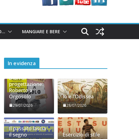
O…
MANGIARE E BERE
In evidenza
Diari di
progettazione:
Roberto a
Orgosolo
Io e l’Odissea
29/07/2026
28/07/2026
Il passato lascia
il segno
Esercizio di stile