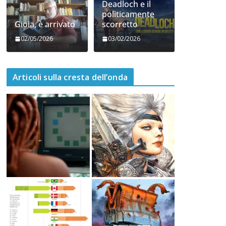
06/05/2026
05/05/2026
Deadloch e il
politicamente
Gioia, è arrivato
scorretto
02/05/2026
03/02/2026
Articoli sulla cresta dell’onda