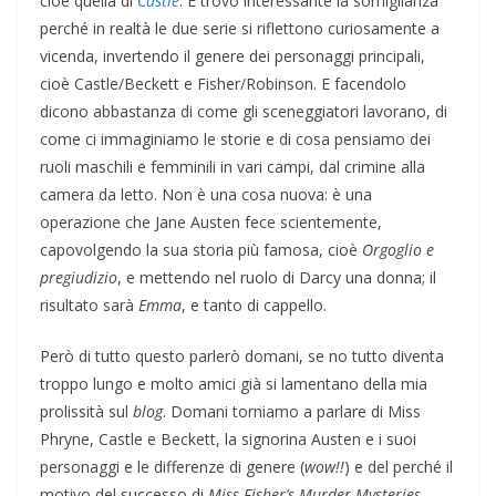
cioè quella di
Castle
. E trovo interessante la somiglianza
perché in realtà le due serie si riflettono curiosamente a
vicenda, invertendo il genere dei personaggi principali,
cioè Castle/Beckett e Fisher/Robinson. E facendolo
dicono abbastanza di come gli sceneggiatori lavorano, di
come ci immaginiamo le storie e di cosa pensiamo dei
ruoli maschili e femminili in vari campi, dal crimine alla
camera da letto. Non è una cosa nuova: è una
operazione che Jane Austen fece scientemente,
capovolgendo la sua storia più famosa, cioè
Orgoglio e
pregiudizio
, e mettendo nel ruolo di Darcy una donna; il
risultato sarà
Emma
, e tanto di cappello.
Però di tutto questo parlerò domani, se no tutto diventa
troppo lungo e molto amici già si lamentano della mia
prolissità sul
blog
. Domani torniamo a parlare di Miss
Phryne, Castle e Beckett, la signorina Austen e i suoi
personaggi e le differenze di genere (
wow!!
) e del perché il
motivo del successo di
Miss Fisher’s Murder Mysteries