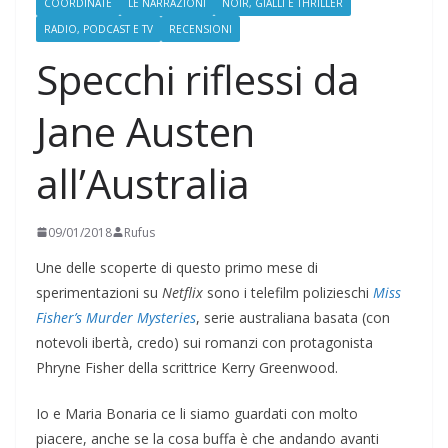
COORDINATE
LE NARRAZIONI
NOIR, GIALLI E THRILLER
RADIO, PODCAST E TV
RECENSIONI
Specchi riflessi da
Jane Austen
all’Australia
09/01/2018
Rufus
Une delle scoperte di questo primo mese di
sperimentazioni su
Netflix
sono i telefilm polizieschi
Miss
Fisher’s Murder Mysteries
, serie australiana basata (con
notevoli ibertà, credo) sui romanzi con protagonista
Phryne Fisher della scrittrice Kerry Greenwood.
Io e Maria Bonaria ce li siamo guardati con molto
piacere, anche se la cosa buffa è che andando avanti