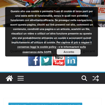
Salta
al
Questo sito usa cookie o permette l'uso di cookie di terze parti per
contenuto
una vasta serie di funzionalità, senza le quali non potrebbe
funzionare con altrettanta efficacia. Se prosegui nella navigazione,
scorri questa pagina, clicchi sui link presenti nel sito, commenti un
contenuto, condividi una pagina o un articolo, scarichi un file,
visualizzi un video o utilizzi un'altra funzione presente su questo
La casa di Roberto
sito stai probabilmente attivando un cookie e acconsenti quindi
implicitamente all'utilizzo di cookie.
Per capirne di più o negare il
consenso leggi la cookie policy - e le informazioni sulla
Quando il gioco si fa duro, i sardi iniziano a giocare
Accetto
osservanza della GDPR