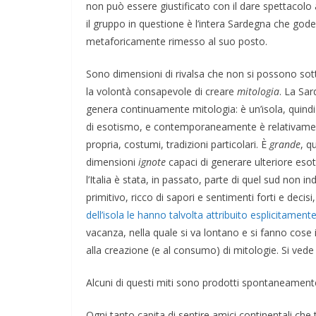
non può essere giustificato con il dare spettacolo
il gruppo in questione è l’intera Sardegna che go
metaforicamente rimesso al suo posto.
Sono dimensioni di rivalsa che non si possono sot
la volontà consapevole di creare
mitologia
. La Sar
genera continuamente mitologia: è un’isola, quind
di esotismo, e contemporaneamente è relativament
propria, costumi, tradizioni particolari. È
grande
, q
dimensioni
ignote
capaci di generare ulteriore eso
l’Italia è stata, in passato, parte di quel sud non i
primitivo, ricco di sapori e sentimenti forti e decis
dell’isola le hanno talvolta attribuito esplicitament
vacanza, nella quale si va lontano e si fanno cose 
alla creazione (e al consumo) di mitologie. Si ved
Alcuni di questi miti sono prodotti spontaneamente
Ogni tanto capita di sentire amici continentali ch