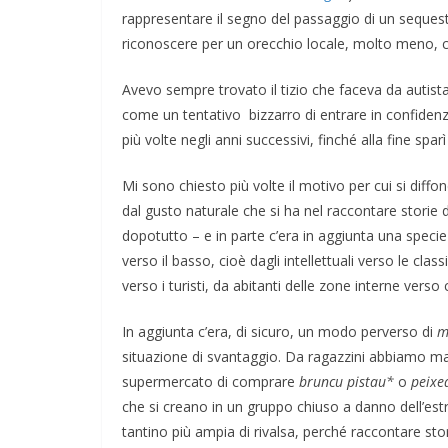
rappresentare il segno del passaggio di un sequest
riconoscere per un orecchio locale, molto meno, co
Avevo sempre trovato il tizio che faceva da autista 
come un tentativo bizzarro di entrare in confidenza
più volte negli anni successivi, finché alla fine spa
Mi sono chiesto più volte il motivo per cui si diff
dal gusto naturale che si ha nel raccontare storie
dopotutto – e in parte c’era in aggiunta una specie
verso il basso, cioè dagli intellettuali verso le clas
verso i turisti, da abitanti delle zone interne vers
In aggiunta c’era, di sicuro, un modo perverso di
m
situazione di svantaggio. Da ragazzini abbiamo ma
supermercato di comprare
bruncu pistau*
o
peixe
che si creano in un gruppo chiuso a danno dell’es
tantino più ampia di rivalsa, perché raccontare stor