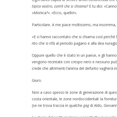
tipico vostro, com’è che si chiama?
E tu dici: «Cann
«Monica?». «Ecco, quello!».
Particolare. A me piace moltissimo, ma insomma, 
«E ci hanno raccontato che si chiama così perché lo
rito che si rifà al periodo pagano e alla dea nurag
Oppure quello che è stato in un paese, e gli hann
vengono recintate con crespo nero e nessuno può ol
crede che altrimenti l’anima del defunto vagherà in
Giuro.
Non a caso spesso le zone di generazione di queste 
costa orientale, le zone nordoccidentali: la fornit
(se ne trova traccia in qualche
gag
di Aldo, Giovann