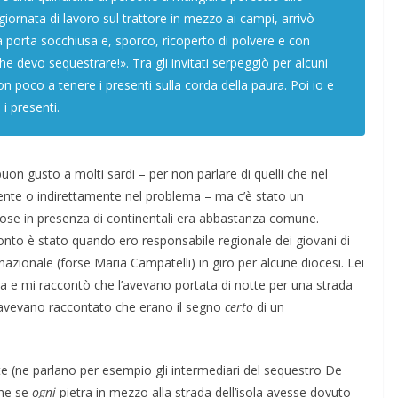
giornata di lavoro sul trattore in mezzo ai campi, arrivò
a porta socchiusa e, sporco, ricoperto di polvere e con
he devo sequestrare!». Tra gli invitati serpeggiò per alcuni
non poco a tenere i presenti sulla corda della paura. Poi io e
i presenti.
n gusto a molti sardi – per non parlare di quelli che nel
mente o indirettamente nel problema – ma c’è stato un
se in presenza di continentali era abbastanza comune.
nto è stato quando ero responsabile regionale dei giovani di
azionale (forse Maria Campatelli) in giro per alcune diocesi. Lei
stra e mi raccontò che l’avevano portata di notte per una strada
le avevano raccontato che erano il segno
certo
di un
e (ne parlano per esempio gli intermediari del sequestro De
che se
ogni
pietra in mezzo alla strada dell’isola avesse dovuto