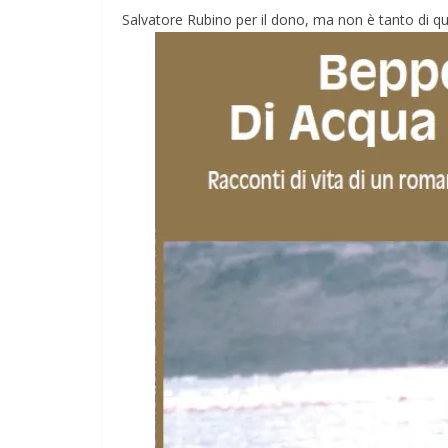
Salvatore Rubino per il dono, ma non è tanto di qu
TE
GIOCHI
IL PENSIERO
POLITICA
ONI
TESTI
e il conflitto alla