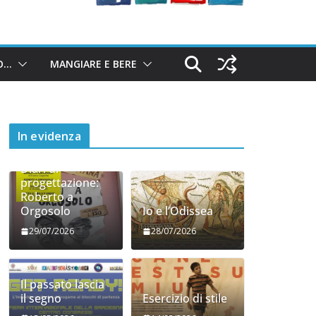
O…
MANGIARE E BERE
In evidenza
Diari di
progettazione:
Roberto a
Orgosolo
Io e l’Odissea
29/07/2026
28/07/2026
Il passato lascia
il segno
Esercizio di stile