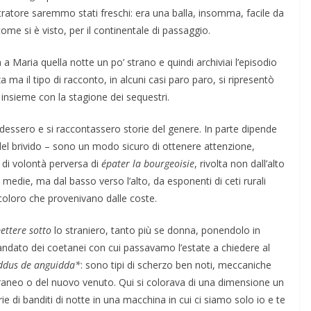
ratore saremmo stati freschi: era una balla, insomma, facile da
me si è visto, per il continentale di passaggio.
a Maria quella notte un po’ strano e quindi archiviai l’episodio
 ma il tipo di racconto, in alcuni casi paro paro, si ripresentò
rì insieme con la stagione dei sequestri.
ondessero e si raccontassero storie del genere. In parte dipende
 del brivido – sono un modo sicuro di ottenere attenzione,
 di volontà perversa di
épater la
bourgeoisie
, rivolta non dall’alto
si medie, ma dal basso verso l’alto, da esponenti di ceti rurali
o coloro che provenivano dalle coste.
ettere
sotto
lo straniero, tanto più se donna, ponendolo in
ndato dei coetanei con cui passavamo l’estate a chiedere al
ddus de anguidda*
: sono tipi di scherzo ben noti, meccaniche
traneo o del nuovo venuto. Qui si colorava di una dimensione un
ie di banditi di notte in una macchina in cui ci siamo solo io e te