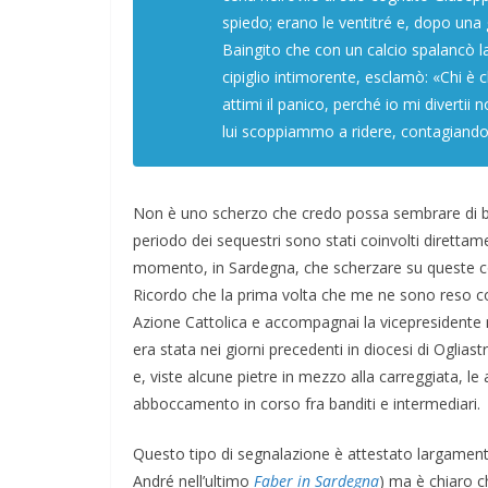
spiedo; erano le ventitré e, dopo una 
Baingito che con un calcio spalancò l
cipiglio intimorente, esclamò: «Chi è c
attimi il panico, perché io mi divertii 
lui scoppiammo a ridere, contagiando 
Non è uno scherzo che credo possa sembrare di buo
periodo dei sequestri sono stati coinvolti diretta
momento, in Sardegna, che scherzare su queste co
Ricordo che la prima volta che me ne sono reso co
Azione Cattolica e accompagnai la vicepresidente n
era stata nei giorni precedenti in diocesi di Oglia
e, viste alcune pietre in mezzo alla carreggiata, 
abboccamento in corso fra banditi e intermediari.
Questo tipo di segnalazione è attestato largament
André nell’ultimo
Faber in Sardegna
) ma è chiaro 