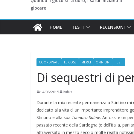
Quando il gioco si fa duro, i sardi iniziano a
giocare
HOME
TESTI
RECENSIONI
COORDINATE
LE COSE
MERCI
OPINIONI
TESTI
Di sequestri di pe
14/08/2015
Rufus
Durante la mia recente permanenza a Stintino mi
dedicato alla vita di un importante imprenditore g
Stintino e alla sua
Tonnara Saline
. Anfossi è un per
passato recente della Sardegna (e dell’Italia, par
attraversato in mezzo secolo molte realtà notissim