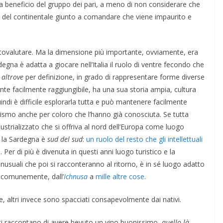
 a beneficio del gruppo dei pari, a meno di non considerare che
de del continentale giunto a comandare che viene impaurito e
tovalutare. Ma la dimensione più importante, ovviamente, era
degna è adatta a giocare nell’Italia il ruolo di ventre fecondo che
i
altrove
per definizione, in grado di rappresentare forme diverse
e facilmente raggiungibile, ha una sua storia ampia, cultura
uindi è difficile esplorarla tutta e può mantenere facilmente
tismo anche per coloro che l’hanno già conosciuta. Se tutta
ndustrializzato che si offriva al nord dell’Europa come luogo
i, la Sardegna è
sud del sud
:
un ruolo del resto che gli intellettuali
e
. Per di più è divenuta in questi anni luogo turistico e la
inusuali che poi si racconteranno al ritorno, è in sé luogo adatto
e comunemente, dall’
Ichnusa
a
mille altre cose
.
, altri invece sono spacciati consapevolmente dai nativi.
e ti raccontano di avere bevuto un vino buonissimo,
quello là