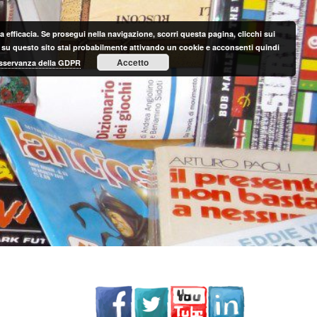
 efficacia. Se prosegui nella navigazione, scorri questa pagina, clicchi sui
nte su questo sito stai probabilmente attivando un cookie e acconsenti quindi
Accetto
 osservanza della GDPR