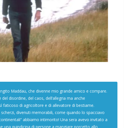
ENSIERO
COORDINATE
IL PENSIERO
OPINIONI
POLITICA
TESTI
Indiani e pionieri
28/01/2026
Rufus
Baingito Maddau, che divenne mio grande amico e compare.
del disordine, del caos, dell’allegria ma anche
sì faticoso di agricoltore e di allevatore di bestiame.
e scherzi, divenuti memorabili, come quando lo spacciavo
continentali” abbiamo intimorito! Una sera avevo invitato a
pe una quindicina di persone a mangiare porcetto allo