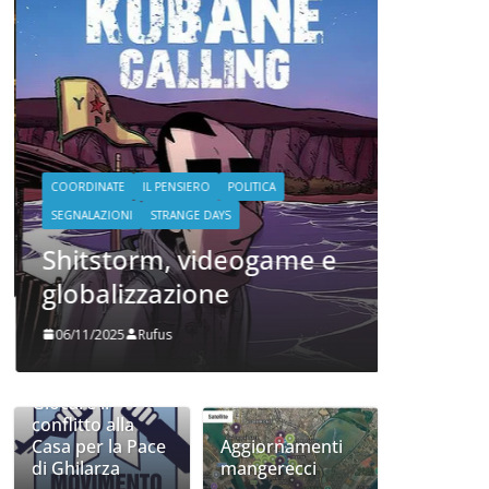
COORDINATE
POLITICA
TE
Oh, c
stato e
che ho
COORDINATE
IL PENSIERO
POLITICA
20/06/2024
SEGNALAZIONI
STRANGE DAYS
Shitstorm, videogame e
globalizzazione
06/11/2025
Rufus
Giocare il
conflitto alla
Casa per la Pace
Aggiornamenti
di Ghilarza
mangerecci