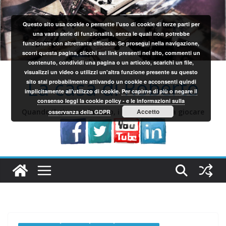
Salta
al
Questo sito usa cookie o permette l'uso di cookie di terze parti per
contenuto
una vasta serie di funzionalità, senza le quali non potrebbe
funzionare con altrettanta efficacia. Se prosegui nella navigazione,
scorri questa pagina, clicchi sui link presenti nel sito, commenti un
contenuto, condividi una pagina o un articolo, scarichi un file,
visualizzi un video o utilizzi un'altra funzione presente su questo
La casa di Roberto
sito stai probabilmente attivando un cookie e acconsenti quindi
implicitamente all'utilizzo di cookie.
Per capirne di più o negare il
consenso leggi la cookie policy - e le informazioni sulla
Quando il gioco si fa duro, i sardi iniziano a giocare
Accetto
osservanza della GDPR