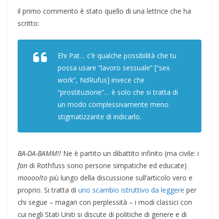
il primo commento è stato quello di una lettrice che ha
scritto:
Ehi Pat… c’è qualche possibilità che tu
possa usare “lavoro sessuale” [“sex
work”, NdRufus] invece che
“prostituzione”… è solo che si tratta di
un modo complessivamente meno
stigmatizzante di indicarlo.
BA-DA-BAMM!!
Ne è partito un dibattito infinito (ma civile: i
fan
di Rothfuss sono persone simpatiche ed educate)
moooolto
più lungo della discussione sull’articolo vero e
proprio. Si tratta di
uno scambio istruttivo da leggere
per
chi segue – magari con perplessità – i modi classici con
cui negli Stati Uniti si discute di politiche di genere e di