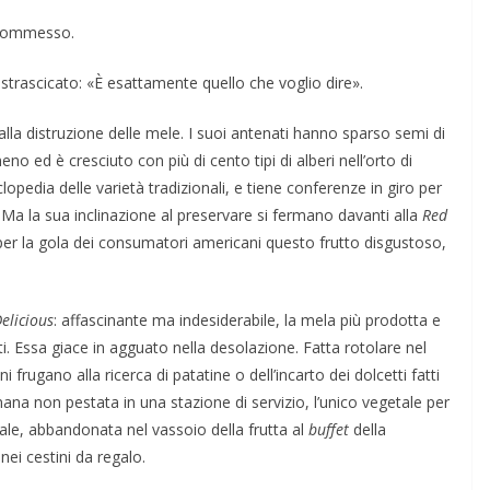
 commesso.
ENSIERO
strascicato: «È esattamente quello che voglio dire».
lla distruzione delle mele. I suoi antenati hanno sparso semi di
COORDINATE
IL PENSIERO
OPINIONI
no ed è cresciuto con più di cento tipi di alberi nell’orto di
POLITICA
TESTI
clopedia delle varietà tradizionali, e tiene conferenze in giro per
Indiani e pionieri
i. Ma la sua inclinazione al preservare si fermano davanti alla
Red
ù per la gola dei consumatori americani questo frutto disgustoso,
28/01/2026
Rufus
elicious
: affascinante ma indesiderabile, la mela più prodotta e
i. Essa giace in agguato nella desolazione. Fatta rotolare nel
frugano alla ricerca di patatine o dell’incarto dei dolcetti fatti
anana non pestata in una stazione di servizio, l’unico vegetale per
dale, abbandonata nel vassoio della frutta al
buffet
della
 nei cestini da regalo.