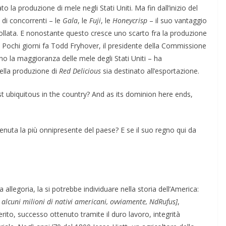
 la produzione di mele negli Stati Uniti. Ma fin dall’inizio del
 di concorrenti – le
Gala
, le
Fuji
, le
Honeycrisp
– il suo vantaggio
ollata. E nonostante questo cresce uno scarto fra la produzione
Pochi giorni fa Todd Fryhover, il presidente della Commissione
ano la maggioranza delle mele degli Stati Uniti – ha
ella produzione di
Red Delicious
sia destinato all’esportazione.
 ubiquitous in the country? And as its dominion here ends,
uta la più onnipresente del paese? E se il suo regno qui da
allegoria, la si potrebbe individuare nella storia dell’America:
 alcuni milioni di nativi americani, ovviamente, NdRufus]
,
ito, successo ottenuto tramite il duro lavoro, integrità