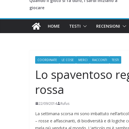
Quando il gioco si fa duro, i sardi iniziano a
giocare
HOME
TESTI
RECENSIONI
COORDINATE
LE COSE
MERCI
RACCONTI
TESTI
Lo spaventoso reg
rossa
22/09/2014
Rufus
La settimana scorsa mi sono imbattuto nell’artico
– rosse e affascinanti, di biodiversità e di logiche 
mela più venduta al mondo. L’articolo mi è sembrat