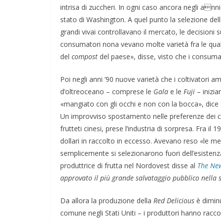
intrisa di zuccheri. In ogni caso ancora negli anni
stato di Washington. A quel punto la selezione dell
grandi vivai controllavano il mercato, le decisioni 
consumatori nona vevano molte varietà fra le qual
del
compost
del paese», disse, visto che i consuma
Poi negli anni ’90 nuove varietà che i coltivatori 
d’oltreoceano – comprese le
Gala
e le
Fuji
– inizia
«mangiato con gli occhi e non con la bocca», dice B
Un improvviso spostamento nelle preferenze dei c
frutteti cinesi, prese l’industria di sorpresa. Fra il 
dollari in raccolto in eccesso. Avevano reso «le me
semplicemente si selezionarono fuori dell’esisten
produttrice di frutta nel Nordovest disse al
The Ne
approvato il più grande salvataggio pubblico nella s
Da allora la produzione della
Red Delicious
è diminu
comune negli Stati Uniti – i produttori hanno racco