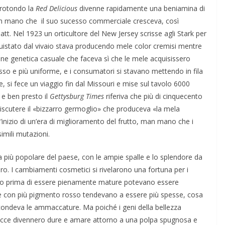
e rotondo la
Red Delicious
divenne rapidamente una beniamina di
an mano che il suo sucesso commerciale cresceva, così
iatt. Nel 1923 un orticultore del New Jersey scrisse agli Stark per
uistato dal vivaio stava producendo mele color cremisi mentre
ione genetica casuale che faceva sì che le mele acquisissero
sso e più uniforme, e i consumatori si stavano mettendo in fila
ce, si fece un viaggio fin dal Missouri e mise sul tavolo 6000
e e ben presto il
Gettysburg Times
riferiva che più di cinquecento
er discutere il «bizzarro germoglio» che produceva «la mela
’inizio di un’era di miglioramento del frutto, man mano che i
imili mutazioni.
 più popolare del paese, con le ampie spalle e lo splendore da
Oro. I cambiamenti cosmetici si rivelarono una fortuna per i
avano prima di essere pienamente mature potevano essere
ce con più pigmento rosso tendevano a essere più spesse, cosa
scondeva le ammaccature. Ma poiché i geni della bellezza
e bucce divennero dure e amare attorno a una polpa spugnosa e