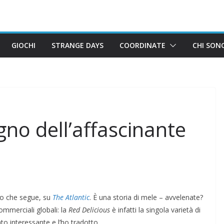
GIOCHI
STRANGE DAYS
COORDINATE
CHI SON
no dell’affascinante
lo che segue, su
The Atlantic
. È una storia di mele – avvelenate?
commerciali globali: la
Red Delicious
è infatti la singola varietà di
o interessante e l’ho tradotto.