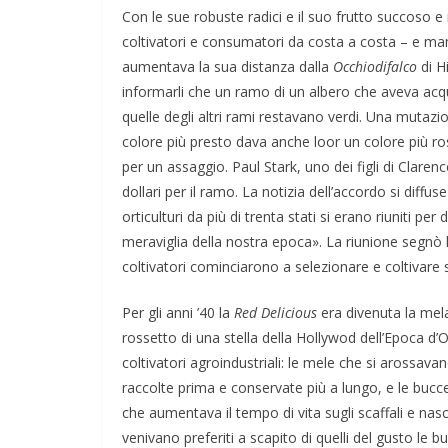
Con le sue robuste radici e il suo frutto succoso 
coltivatori e consumatori da costa a costa – e m
aumentava la sua distanza dalla
Occhiodifalco
di H
informarli che un ramo di un albero che aveva acq
quelle degli altri rami restavano verdi. Una mutaz
colore più presto dava anche loor un colore più ro
per un assaggio. Paul Stark, uno dei figli di Claren
dollari per il ramo. La notizia dell’accordo si diffus
orticulturi da più di trenta stati si erano riuniti p
meraviglia della nostra epoca». La riunione segnò l
coltivatori cominciarono a selezionare e coltivare s
Per gli anni ’40 la
Red Delicious
era divenuta la mela
rossetto di una stella della Hollywod dell’Epoca d’
coltivatori agroindustriali: le mele che si aross
raccolte prima e conservate più a lungo, e le buc
che aumentava il tempo di vita sugli scaffali e na
venivano preferiti a scapito di quelli del gusto l