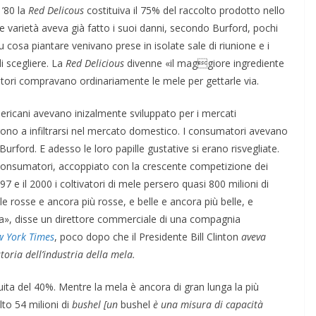
 ’80 la
Red Delicous
costituiva il 75% del raccolto prodotto nello
e varietà aveva già fatto i suoi danni, secondo Burford, pochi
su cosa piantare venivano prese in isolate sale di riunione e i
i scegliere. La
Red Delicious
divenne «il maggiore ingrediente
tori compravano ordinariamente le mele per gettarle via.
americani avevano inizalmente sviluppato per i mercati
rono a infiltrarsi nel mercato domestico. I consumatori avevano
urford. E adesso le loro papille gustative si erano risvegliate.
onsumatori, accoppiato con la crescente competizione dei
1997 e il 2000 i coltivatori di mele persero quasi 800 milioni di
le rosse e ancora più rosse, e belle e ancora più belle, e
za», disse un direttore commerciale di una compagnia
w York Times
, poco dopo che il Presidente Bill Clinton
aveva
toria dell’industria della mela.
ita del 40%. Mentre la mela è ancora di gran lunga la più
lto 54 milioni di
bushel [un
bushel
è una misura di capacità