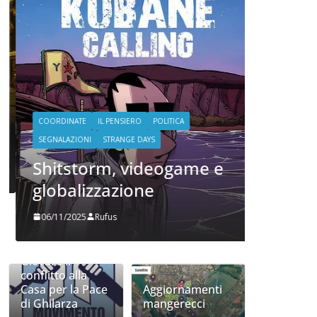
COORDINATE
POLITICA
TE
Oh, c
stato e
che ho
COORDINATE
IL PENSIERO
POLITICA
20/06/2024
SEGNALAZIONI
STRANGE DAYS
Shitstorm, videogame e
globalizzazione
06/11/2025
Rufus
Giocare il
conflitto alla
Casa per la Pace
Aggiornamenti
di Ghilarza
mangerecci