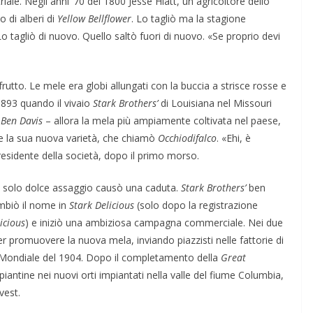
iale. Negli anni ’70 del 1800 Jesse Hiatt, un agricoltore dello
 di alberi di
Yellow Bellflower
. Lo tagliò ma la stagione
 tagliò di nuovo. Quello saltò fuori di nuovo. «Se proprio devi
frutto. Le mele era globi allungati con la buccia a strisce rosse e
1893 quando il vivaio
Stark Brothers’
di Louisiana nel Missouri
a
Ben Davis
– allora la mela più ampiamente coltivata nel paese,
se la sua nuova varietà, che chiamò
Occhiodifalco
. «Ehi, è
presidente della società, dopo il primo morso.
n solo dolce assaggio causò una caduta.
Stark Brothers’
ben
mbiò il nome in
Stark Delicious
(solo dopo la registrazione
icious
) e iniziò una ambiziosa campagna commerciale. Nei due
er promuovere la nuova mela, inviando piazzisti nelle fattorie di
 Mondiale del 1904. Dopo il completamento della
Great
iantine nei nuovi orti impiantati nella valle del fiume Columbia,
vest.