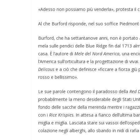
per la Pace di
«Adesso non possiamo più venderla», protesta il
rza
COORDINATE
EVIDENZA
IL P
Al che Burford risponde, nel suo soffice Piedmont 
OPINIONI
POLITICA
TESTI
26
Rufus
Cospirazioni
Burford, che ha settantanove anni, non è portato a
mela sulle pendici delle Blue Ridge fin dal 1713 alme
04/02/2026
Rufus
casa. È l’autore di
Mele del Nord America
, una enci
l’America sull’orticultura e la progettazione di viva
Delicous
e a ciò che definisce «ficcare a fiorza gi
rosso e bellissimo».
Le sue parole contengono il paradosso della
Red D
probabilmente la meno desiderabile degli Stati Unit
fondo delle sacche della merenda mentre i ragazzini 
con i
Rice Krispies
. In attesa a fianco dell’ultima b
miglia e miglia. Lasciata stare sui vassoi dell’ospe
colazione negli alberghi, allo sbando in nidi di rafia