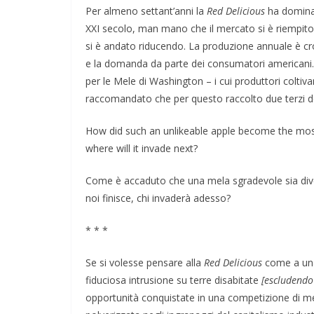
Per almeno settant’anni la
Red Delicious
ha dominato
XXI secolo, man mano che il mercato si è riempito
si è andato riducendo. La produzione annuale è cr
e la domanda da parte dei consumatori americani. 
per le Mele di Washington – i cui produttori coltiv
raccomandato che per questo raccolto due terzi d
How did such an unlikeable apple become the most
where will it invade next?
Come è accaduto che una mela sgradevole sia diven
noi finisce, chi invaderà adesso?
* * *
Se si volesse pensare alla
Red Delicious
come a una 
fiduciosa intrusione su terre disabitate
[escludendo
opportunità conquistate in una competizione di mer