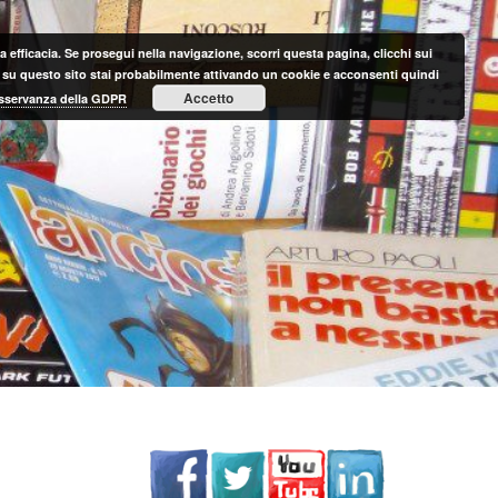
 efficacia. Se prosegui nella navigazione, scorri questa pagina, clicchi sui
nte su questo sito stai probabilmente attivando un cookie e acconsenti quindi
Accetto
 osservanza della GDPR