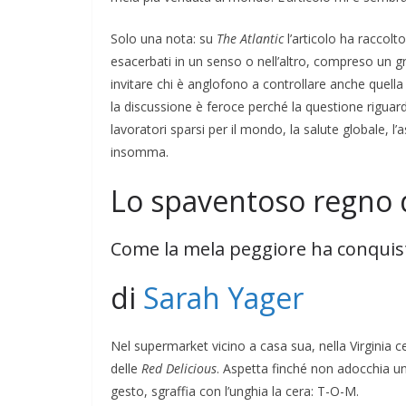
Solo una nota: su
The Atlantic
l’articolo ha raccolt
esacerbati in un senso o nell’altro, compreso un gr
invitare chi è anglofono a controllare anche quella 
la discussione è feroce perché la questione riguard
lavoratori sparsi per il mondo, la salute globale, 
insomma.
Lo spaventoso regno 
Come la mela peggiore ha conquista
di
Sarah Yager
TE
GIOCHI
IL PENSIERO
POLITICA
Nel supermarket vicino a casa sua, nella Virginia c
ONI
TESTI
delle
Red Delicious
. Aspetta finché non adocchia u
gesto, sgraffia con l’unghia la cera: T-O-M.
e il conflitto alla