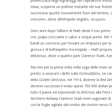
polverizzata negli ingranaggi del capitalismo industr
Iowa, scoperse un pollone mutante nel suo frutteto
successiva spuntò nuovamente fuori dal terreno. Lo
crescere», disse all’intrepido virgulto, «tu puoi».
Dieci anni dopo l’albero di Hiatt diede il suo primo 
oro, polpa croccante e calice a cinque punte. Nel 
bandì un concorso per trovare un rimpiazzo per l
grossa e di bell’aspetto ma insipida – Hiatt propo
deliziosa», disse a quanto pare Clarence Stark, il 
Ma non per la prima volta nella saga delle mele u
presto si assicurò i diritti sulla
Occhiodifalco
, ne ca
della
Golden Delicious
, nel 1914, divenne la
Red Del
decenni successivi il vivaio spese 750 000 dollari p
tutto il paese ed esponendo la
Delicious
alla Fiera
Northern Railway
Clarence Stark inviò vagonate di p
con le foglie agitate dal rombo dei motori verso O