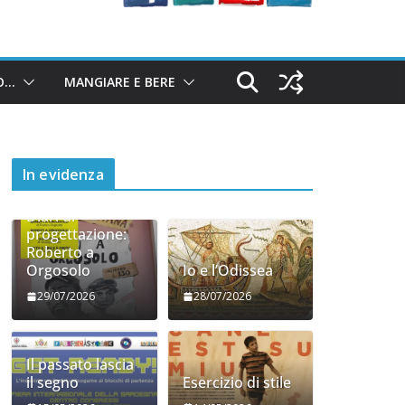
O…
MANGIARE E BERE
In evidenza
Diari di
progettazione:
Roberto a
Orgosolo
Io e l’Odissea
29/07/2026
28/07/2026
Il passato lascia
il segno
Esercizio di stile