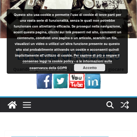
Salta
al
Questo sito usa cookie o permette l'uso di cookie di terze parti per
contenuto
una vasta serie di funzionalità, senza le quali non potrebbe
funzionare con altrettanta efficacia. Se prosegui nella navigazione,
scorri questa pagina, clicchi sui link presenti nel sito, commenti un
contenuto, condividi una pagina o un articolo, scarichi un file,
visualizzi un video o utilizzi un'altra funzione presente su questo
La casa di Roberto
sito stai probabilmente attivando un cookie e acconsenti quindi
implicitamente all'utilizzo di cookie.
Per capirne di più o negare il
consenso leggi la cookie policy - e le informazioni sulla
Accetto
osservanza della GDPR
Quando il gioco si fa duro, i sardi iniziano a giocare