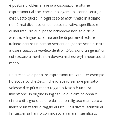
è posto il problema: aveva a disposizione ottime
espressioni italiane, come “collegarsi” o “connettersi”, e
avrà usato quelle. In ogni caso
to jack in/into
in italiano
non è mai divenuto un concetto narrativo specifico, e
quindi tradurre quel pezzo richiedeva non solo delle
acrobazie linguistiche, ma anche di portare il lettore
italiano dentro un campo semantico (cazzo! sono riuscito
a usare
campo semantico
dentro il
blog
: sono un genio) di
cui sostanzialmente non doveva mai essergli importato di
meno.
Lo stesso vale per altre espressioni trattate. Per esempio
ho scoperto che
beam
, che io avevo sempre pensato
volesse dire più o meno raggio o fascio è un’altra
invenzione. In origine in inglese voleva dire colonna o
cilindro di legno o palo, e dal latino religioso è arrivato a
indicare un fascio o raggio di luce. Da lì diversi scrittori di
fantascienza hanno cominciato a variare il significato,