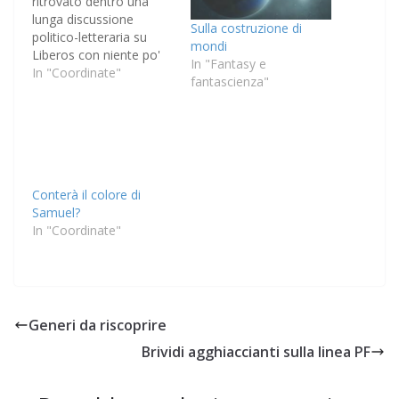
ritrovato dentro una
lunga discussione
Sulla costruzione di
politico-letteraria su
mondi
Liberos con niente po'
In "Fantasy e
po' di meno che Michela
In "Coordinate"
fantascienza"
Murgia e Omar Onnis
(fra gli altri) su un
argomento che
spaziava dalla
letteratura al femminile
alle quote rosa
Conterà il colore di
letterarie al fascismo,
Samuel?
passando per Grazia
In "Coordinate"
Deledda. Non è una…
Generi da riscoprire
Brividi agghiaccianti sulla linea PF